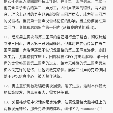
期安排男主入侵回廊科技工作的，并非第一回声男主，而是与
他完全量子重合的第二回声男主。因回声装置的特性，两人融
合，理论上这时的男主已跨越到第三回声层次，成为第三回声
的戈雷格。但受第一回声戈雷格记忆的影响，男主仍停留在第
二回声，身体和思想偏向第一回声 (从每晚的梦能看出)。
11、后来男主再次与第二回声的自己进行量子结合，彻底跨越
到第三回声，进入第三段时间循环。但此时世界仍停留在第二
回声层面，克洛伊还是不认识戈雷格的第二回声克洛伊。悲剧
发生后，戈雷格躺在床上，回廊科技 CEO 打电话解释：第一回
声的戈雷格回到第二回声的过去，给本无关联的第二回声男主
植入设定好的记忆，让他去救克洛伊。而第二回声的克洛伊因
处于记忆信息中心，被囚禁作诱饵。
12、男主意识到被欺骗后再次崩溃，睡了过去。这时本作最大
的伏笔爆发，信息量很大，需要仔细看。
13、戈雷格梦境中说话的是克洛伊。注意戈雷格大脑神经上的
两根发光神经，那是克洛伊的体现。续作名为 resonance (共