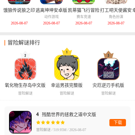
饿狼传说狼之印
逃离坤坤安卓版
凯蒂猫飞行冒险
打工吧天使酱安
记安卓版
中文版
卓版
动作游戏
赛车竞速
角色扮演
2026-08-07
2026-08-07
2026-08-07
2026-08-07
冒险解谜排行
氧化物生存岛中文版
幸运男孩完整版
灾厄逆刃手机版
冒险解谜
冒险解谜
冒险解谜
4
残酷世界的拯救之道中文版
下载
冒险解谜 / 519.95M / 2026-08-07