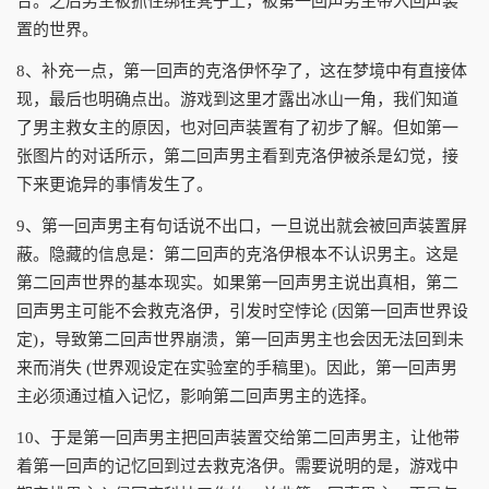
合。之后男主被抓住绑在凳子上，被第一回声男主带入回声装
置的世界。
8、补充一点，第一回声的克洛伊怀孕了，这在梦境中有直接体
现，最后也明确点出。游戏到这里才露出冰山一角，我们知道
了男主救女主的原因，也对回声装置有了初步了解。但如第一
张图片的对话所示，第二回声男主看到克洛伊被杀是幻觉，接
下来更诡异的事情发生了。
9、第一回声男主有句话说不出口，一旦说出就会被回声装置屏
蔽。隐藏的信息是：第二回声的克洛伊根本不认识男主。这是
第二回声世界的基本现实。如果第一回声男主说出真相，第二
回声男主可能不会救克洛伊，引发时空悖论 (因第一回声世界设
定)，导致第二回声世界崩溃，第一回声男主也会因无法回到未
来而消失 (世界观设定在实验室的手稿里)。因此，第一回声男
主必须通过植入记忆，影响第二回声男主的选择。
10、于是第一回声男主把回声装置交给第二回声男主，让他带
着第一回声的记忆回到过去救克洛伊。需要说明的是，游戏中