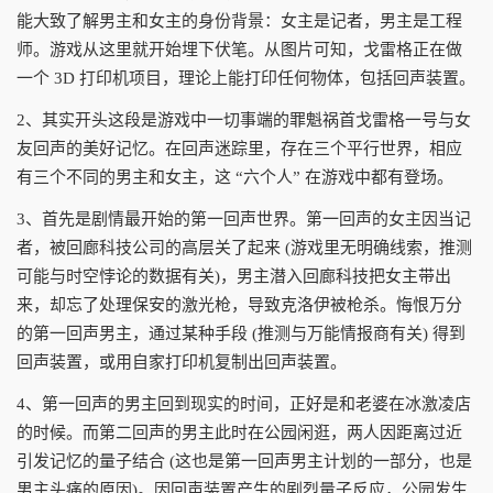
能大致了解男主和女主的身份背景：女主是记者，男主是工程
师。游戏从这里就开始埋下伏笔。从图片可知，戈雷格正在做
一个 3D 打印机项目，理论上能打印任何物体，包括回声装置。
2、其实开头这段是游戏中一切事端的罪魁祸首戈雷格一号与女
友回声的美好记忆。在回声迷踪里，存在三个平行世界，相应
有三个不同的男主和女主，这 “六个人” 在游戏中都有登场。
3、首先是剧情最开始的第一回声世界。第一回声的女主因当记
者，被回廊科技公司的高层关了起来 (游戏里无明确线索，推测
可能与时空悖论的数据有关)，男主潜入回廊科技把女主带出
来，却忘了处理保安的激光枪，导致克洛伊被枪杀。悔恨万分
的第一回声男主，通过某种手段 (推测与万能情报商有关) 得到
回声装置，或用自家打印机复制出回声装置。
4、第一回声的男主回到现实的时间，正好是和老婆在冰激凌店
的时候。而第二回声的男主此时在公园闲逛，两人因距离过近
引发记忆的量子结合 (这也是第一回声男主计划的一部分，也是
男主头痛的原因)。因回声装置产生的剧烈量子反应，公园发生