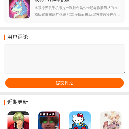
水银疗养院手机版
s。游戏拥有丰富的剧情与事件,还加入了五个转移来的国
水银疗养院手机版是一款融合美式卡通与像素风格的2D
家,玩家可以获得经验和奖励升级角色和武器。游戏内融
横版叙事解谜游戏,由PC端移植而来,玩家将交替操控叔侄
入了肉鸽玩法元素,每次进入地下城的地图、敌人、道具
二人——沉稳的哈罗德与机敏的威利,在受诅咒的山间疗
都是随机生成的,让每一次探索都是全新的挑战。
养院中展开惊心动魄的探索。游戏采用动物拟人化的世
界观构建了神秘莫测的冒险舞台,通过30余张精心设计的
用户评论
地图,呈现了炼金术与神秘学交织的诡异氛围。游戏中的
每个场景细节都可能成为解谜关键,玩家需要运用两位主
角的特殊能力协同破解机关,从布满远古生物遗骸的地下
室到被大雾封锁的庭院,环环相扣的剧情与层层递进的谜
题设计,为玩家带来持续8-10小时的沉浸式解谜体验。
近期更新