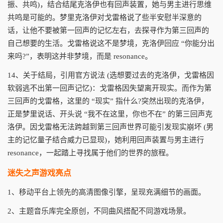
振、共鸣)，结合结尾克洛伊也有回声装置，她与男主进行思维
共鸣是可能的。梦里克洛伊对戈雷格说了些半安慰半深意的
话，让他不要被第一回声的记忆左右，去探寻作为第三回声的
自己想要的生活。戈雷格说这不是梦境，克洛伊回应 “你能分出
来吗?”，表明这并非梦境，而是 resonance。
14、关于结局，引用官方说法 (选想要过去的克洛伊，戈雷格因
软弱逃不出第一回声记忆)：戈雷格因失望离开现实。而作为第
三回声的戈雷格，这里的 “现实” 指什么?突然出现的克洛伊，
正是梦里说话、开头说 “我不在这里，你也不在” 的第三回声克
洛伊。因戈雷格无法跨越到第三回声世界可能引发现实崩坏 (男
主的记忆量子结合威力已显现)，她利用回声装置与男主进行
resonance，一起踏上寻找属于他们的世界的旅程。
迷失之声游戏亮点
1、移动平台上领先的高清图像引擎，呈现充满细节的画面。
2、主题音乐库完全原创，不同曲风搭配不同游戏场景。