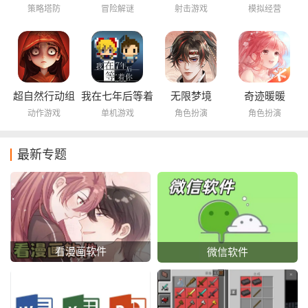
海底世界
策略塔防
冒险解谜
射击游戏
模拟经营
超自然行动组
我在七年后等着
无限梦境
奇迹暖暖
你
动作游戏
单机游戏
角色扮演
角色扮演
最新专题
看漫画软件
微信软件