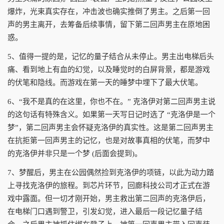
爆炸，光束真实存在，冲击波也确实推倒了男主。之后第一回
声的男主离开，去筹备后续事情，留下第二回声男主在原地困
惑。
5、值得一提的是，记忆的量子结合从未停止。男主出电梯后头
痛、看到地上有血的幻觉，以及睡觉时的白屏背景，都是游戏
的伏笔和隐线。而游戏在第一天的睡梦中埋下了最大伏笔。
6、“我不是真的在这里，你也不在。” 克洛伊对第二回声男主说
的这句话有特殊含义。如果第一天写日记时选了 “克洛伊是一个
梦”，第二回声男主会怀疑克洛伊的真实性。这是第二回声男主
在抗拒第一回声男主的记忆，也是对故事真相的伏笔，而梦中
的克洛伊并非只是一个梦 (后面会提到)。
7、梦醒后，男主在公园偶然捡到克洛伊的项链，以此为动力踏
上寻找克洛伊的旅程。到芯片环节，回廊科技公司才正式在游
戏中露面。但一切才刚开始，男主救出第二回声的克洛伊后，
在电梯门口遇到警卫，引发幻觉，进入最后一段记忆量子结