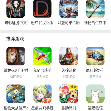
暗影逃脱中文
粉红谷汉化版
以撒的结合胎
神秘岛生存中
版
衣中文版
文版
推荐游戏
纸嫁衣8千子树
我是弓箭手
失控进化
疯狂越野车
动作游戏
策略塔防
射击游戏
赛车竞速
植物大战僵尸2
星痕共鸣手游
香肠派对
猫汤物语