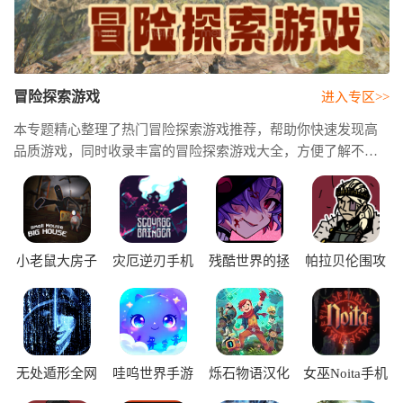
冒险探索游戏
进入专区>>
本专题精心整理了热门冒险探索游戏推荐，帮助你快速发现高
品质游戏，同时收录丰富的冒险探索游戏大全，方便了解不同
类型的精品佳作。这里还提供热门冒险探索游戏下载资源，让
你轻松开启一场精彩刺激的冒险之旅。
小老鼠大房子
灾厄逆刃手机
残酷世界的拯
帕拉贝伦围攻
手机版
版
救之道中文版
传奇手机版
无处遁形全网
哇呜世界手游
烁石物语汉化
女巫Noita手机
公敌完整版
版
版