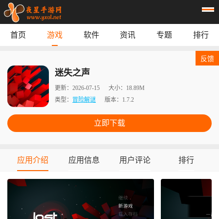
首页
游戏
软件
资讯
专题
排行
首页
游戏
应用
资讯
反馈
专题
榜单
迷失之声
更新：
2026-07-15
大小：
18.89M
类型：
冒险解谜
版本：
1.7.2
立即下载
应用介绍
应用信息
用户评论
排行