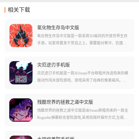
相关下载
氧化物生存岛中文版
氧化物生存岛中文版是一款采用3D画风的开放世界生存
手游，玩家将置身于荒岛之上，需要面对寒冷、饥饿、
掠食者以及其他敌人的全方位挑战。游戏还原了现实的
全部因素，具有硬核的生存体验，核心玩法包括资源采
集、工具和武器制作、建造庇护所以及服装装备制作。
灾厄逆刃手机版
多样化气候系统要求玩家灵活应对不同环境，支持多人
灾厄逆刃手机版是一款从Steam平台移植并改进而来的横
联机，可以与朋友结盟共同建设庇护所、分享资源，一
版动作闯关冒险游戏，游戏采用了经典的像素画风。玩
起开拓属于自己的生存领地。
家将操控一位长发飘飘的少女前往地牢深处，融合了动
作冒险、平台跳跃和探索解谜等玩法，种种roguelike事件
层出不穷。游戏支持简体中文语言，具有完整的PC端内
残酷世界的拯救之道中文版
容，设计了丰富多样的关卡以及场景，加入随机生成的
残酷世界的拯救之道中文版是由Steam移植而来的一款全
怪物、地图与道具，让每次挑战都充满新鲜感。
Roguelite弹幕射击冒险游戏,采用双摇杆操作方式,左摇杆
移动、右摇杆瞄准。游戏采用像素艺术风格的画面,玩家
将在随机生成的地下城中展开冒险,利用超过20种魔法物
品自由组合出独特的射击技能效果,挑战各类敌人和Bos