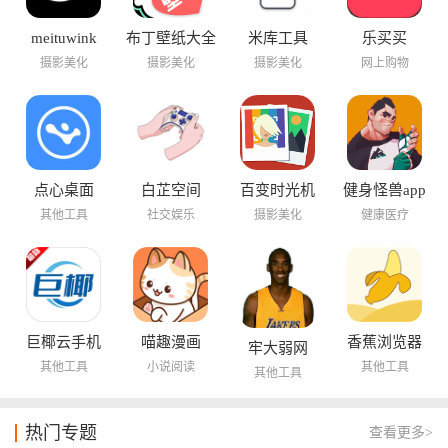
meituwink
布丁壁纸大全
米库工具
乐买买
摄影美化
摄影美化
摄影美化
网上购物
点心桌面
白芷空间
百变时光机
健身怪兽app
其他工具
社交娱乐
摄影美化
健康医疗
巨椰云手机
喵趣漫画
香蕉浏览器
牢大弱网
其他工具
小说阅读
其他工具
其他工具
热门专题
查看更多>