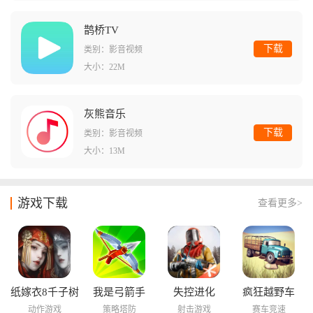
鹊桥TV
下载
类别：影音视频
大小：22M
灰熊音乐
下载
类别：影音视频
大小：13M
游戏下载
查看更多>
纸嫁衣8千子树
我是弓箭手
失控进化
疯狂越野车
动作游戏
策略塔防
射击游戏
赛车竞速