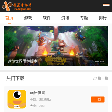
首页
游戏
软件
资讯
专题
排行
休闲益智
：
阿凡达孩童世界
动作游戏
：
逃离鸭科夫
模拟经营
：
梅尔沃放置
角色扮演
：
我的世界经典版
游戏辅助
：
mt画质助手240帧
游戏辅助
：
鲸鱼漫游
游戏辅助
：
萌宅社区
steam link
实用工具
：
迷你世界雨林版本
首页
游戏
应用
资讯
专题
榜单
热门下载
换一换
画质怪兽
下载
类别：游戏辅助
大小：29M