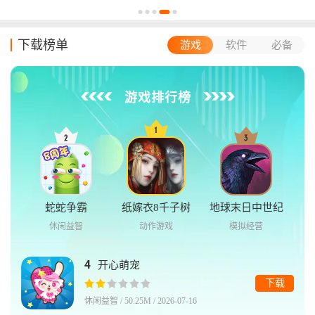
下载榜单
游戏
软件
必备
游戏排行榜
蛇蛇争霸
纸嫁衣8千子树
地球末日中世纪
休闲益智
动作游戏
模拟经营
4
开心萌宠
下载
休闲益智 / 50.25M / 2026-07-16