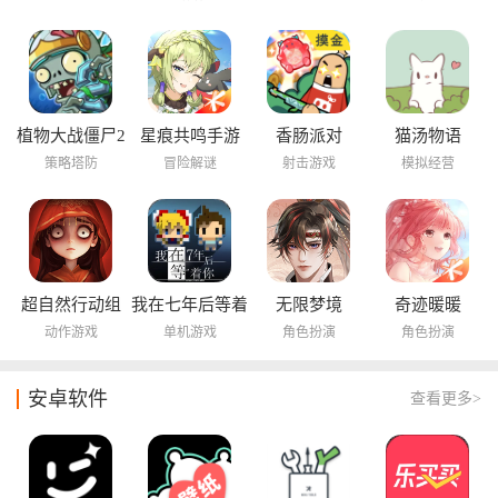
植物大战僵尸2
星痕共鸣手游
香肠派对
猫汤物语
海底世界
策略塔防
冒险解谜
射击游戏
模拟经营
超自然行动组
我在七年后等着
无限梦境
奇迹暖暖
你
动作游戏
单机游戏
角色扮演
角色扮演
安卓软件
查看更多>