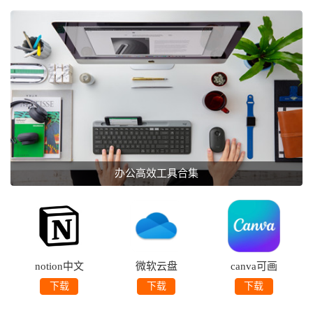
办公高效工具合集
notion中文
微软云盘
canva可画
版
onedrive
软件
下载
下载
下载