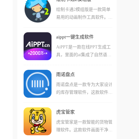
的有意思的点在于它的多任务
之后一键生成快递统计报表
绘制卡通2模组版是一款简单
交互，能让你在同一个屏幕
单，轻松的标记各种快递的状
易用的动画制作工具软件。这
里，一边打开厚厚的教材PD
态并且进行分类，十分的方
款软件提供了清晰的创作流程
F，一边拉出一个空白笔记本
便!
与丰富的素材库，大家在使用
做笔记，甚至能直接把书上的
aippt一键生成软件
这款软件的时候能够便捷的自
图表抓到笔记本里，非常适合
AiPPT是一款在线PPT生成工
由创建项目和编辑场景，还可
备考、研读论文或记账这些需
具，里面的ai集成了自然语言
以添加适合的背景音频，这里
要做笔记的场景。
处理技术，你只需要给它一个
还有详细的创建项目指引，帮
主题或者是一段话，它就能自
助新手快速上手。同时这款软
雨诺盘点
动理解内容帮你匹配精美模
件界面干净整洁，操作简单，
雨诺盘点是一款专为大家设计
板，并在一分钟内交付出一套
是一款特别实用的软件。
的库存管理软件，这款软件支
PPT作品，同时支持全格式文
持大家自由进行盘点，具有商
档转存，Word、PDF、甚至是
品建档、库存校正等功能。同
思维导图，丢进去都能变PP
虎宝管家
时这款软件提供药品监管码扫
T，生成的PPT还是非常不错
虎宝管家是一款智能的货物管
描、库存预警、数据报表生成
的。
理软件。这款软件画面干净整
等功能，支持一二维条码扫
洁，操作简单，大家在使用这
描，适用于固定资产盘点、仓