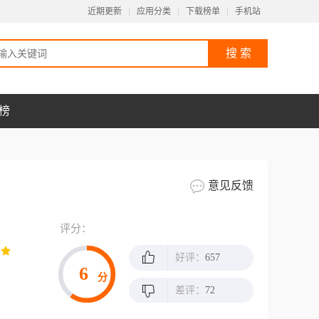
近期更新
应用分类
下载榜单
手机站
榜
意见反馈
评分：
好评：
657
6
分
差评：
72