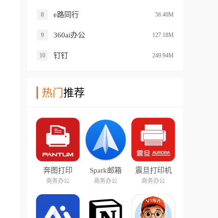
e路同行
8
56.40M
360ai办公
9
127.18M
钉钉
10
249.94M
热门
推荐
奔图打印
Spark邮箱
震旦打印机
商务办公
商务办公
商务办公