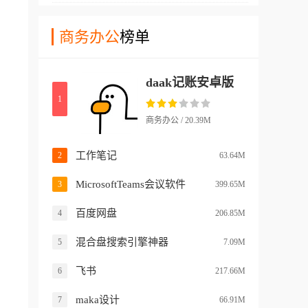
款软件的时候非常的方便快
库出入库管理等场景，大家在
捷。而且这款软件具备多种使
商务办公
榜单
使用这款软件的时候可以通过
用功能，以低成本高效为核
扫码快速完成药品盘点，减少
心，为企业搭建从货物入库到
人工录入误差，提升工作效
daak记账安卓版
出库、从库存管控到数据决策
率。
1
的智能管理体系，帮助大家实
现货物管理的精细化、智能
商务办公 / 20.39M
化、高效化转型。
工作笔记
2
63.64M
MicrosoftTeams会议软件
3
399.65M
百度网盘
4
206.85M
混合盘搜索引擎神器
5
7.09M
飞书
6
217.66M
maka设计
7
66.91M