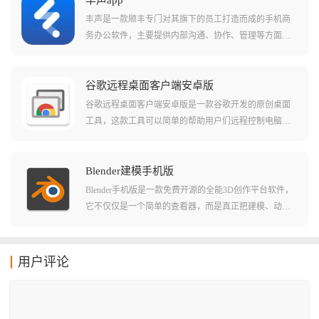
丰声app
障服务质量的数字化助手。
丰声是一款顺丰专门对其旗下的员工打造而成的手机商
务办公软件，主要提供内部沟通、协作、管理等方面的
服务，这款软件不仅能够提供非常人性化的操作界面而
且更是将一系列非常实用的功能整合在一起，相关用户
在这里能够进行工作上的实时沟通，能够解决工作过程
谷歌远程桌面客户端安卓版
中出现的各种问题。
谷歌远程桌面客户端安卓版是一款谷歌开发的原创桌面
工具，这款工具可以简单的帮助用户们远程控制电脑并
且直接了当的进行操作。在软件中用户们可以轻松的在
局域网或者公网中选择不同的电脑进行连接，并且直接
就能快速无卡顿的进行操作。软件串流的清晰度也非常
Blender建模手机版
的高，对于大部分需要远程操作的用户来说这个清晰度
Blender手机版是一款免费开源的全能3D创作平台软件，
都已经是非常足够了！
它不仅仅是一个简单的查看器，而是真正把建模、动
画、渲染甚至视频编辑功能整合在一起的创作工具，只
要你有想法，无论是在通勤路上还是咖啡馆里，都能随
时把脑子里的灵感变成3D现实，可以完美的还原自己的
用户评论
想象，将其制作出来，还能进行实时预览。