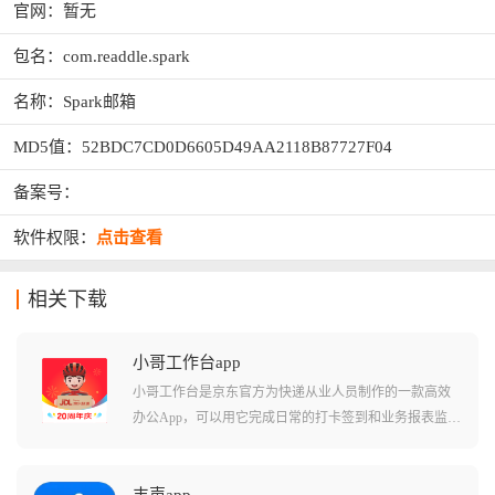
官网：暂无
包名：com.readdle.spark
名称：Spark邮箱
MD5值：52BDC7CD0D6605D49AA2118B87727F04
备案号：
软件权限：
点击查看
相关下载
小哥工作台app
小哥工作台是京东官方为快递从业人员制作的一款高效
办公App，可以用它完成日常的打卡签到和业务报表监
控，还能实时在线接单以及物流信息查询，甚至连渠道
下沉和业务推广这一个App就能全部搞定，它不仅集成了
京东各条线的业务功能，更是小哥们提升派送效率、保