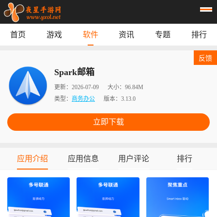
首页
游戏
软件
资讯
专题
排行
首页
游戏
应用
资讯
反馈
专题
榜单
Spark邮箱
更新：
2026-07-09
大小：
96.84M
类型：
商务办公
版本：
3.13.0
立即下载
应用介绍
应用信息
用户评论
排行