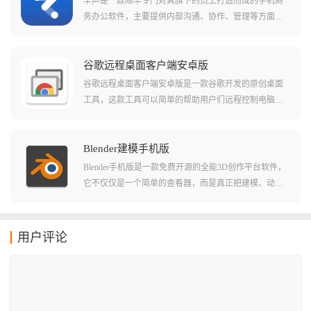
丰声是一款顺丰专门对其旗下的员工打造而成的手机商
务办公软件，主要提供内部沟通、协作、管理等方面的
服务，这款软件不仅能够提供非常人性化的操作界面而
且更是将一系列非常实用的功能整合在一起，相关用户
在这里能够进行工作上的实时沟通，能够解决工作过程
谷歌远程桌面客户端安卓版
中出现的各种问题。
谷歌远程桌面客户端安卓版是一款谷歌开发的原创桌面
工具，这款工具可以简单的帮助用户们远程控制电脑并
且直接了当的进行操作。在软件中用户们可以轻松的在
局域网或者公网中选择不同的电脑进行连接，并且直接
就能快速无卡顿的进行操作。软件串流的清晰度也非常
Blender建模手机版
的高，对于大部分需要远程操作的用户来说这个清晰度
Blender手机版是一款免费开源的全能3D创作平台软件，
都已经是非常足够了！
它不仅仅是一个简单的查看器，而是真正把建模、动
画、渲染甚至视频编辑功能整合在一起的创作工具，只
要你有想法，无论是在通勤路上还是咖啡馆里，都能随
时把脑子里的灵感变成3D现实，可以完美的还原自己的
用户评论
想象，将其制作出来，还能进行实时预览。