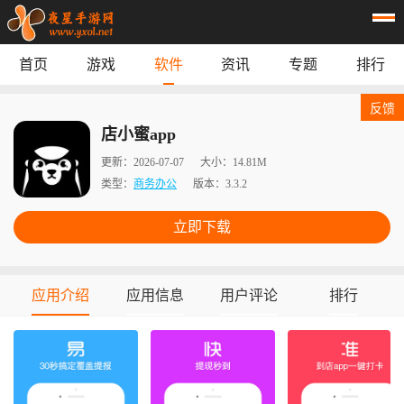
首页
游戏
软件
资讯
专题
排行
首页
游戏
应用
资讯
反馈
专题
榜单
店小蜜app
更新：
2026-07-07
大小：
14.81M
类型：
商务办公
版本：
3.3.2
立即下载
应用介绍
应用信息
用户评论
排行