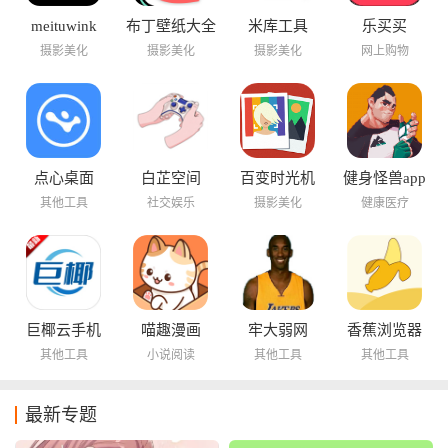
meituwink
布丁壁纸大全
米库工具
乐买买
摄影美化
摄影美化
摄影美化
网上购物
点心桌面
白芷空间
百变时光机
健身怪兽app
其他工具
社交娱乐
摄影美化
健康医疗
巨椰云手机
喵趣漫画
牢大弱网
香蕉浏览器
其他工具
小说阅读
其他工具
其他工具
最新专题