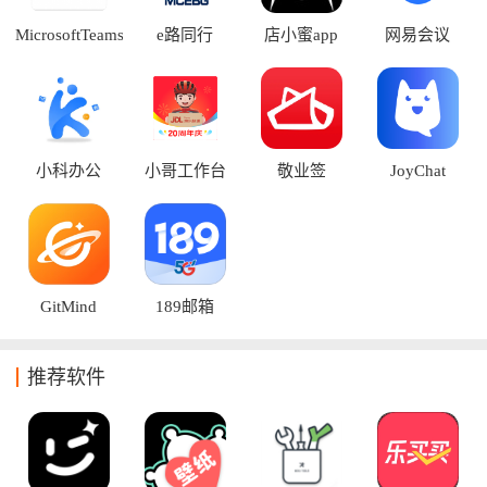
升一个台阶！
MicrosoftTeams
e路同行
店小蜜app
网易会议
会议软件
小科办公
小哥工作台
敬业签
JoyChat
GitMind
189邮箱
推荐软件