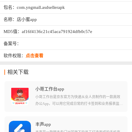
包名：com.yngmall.asdsellerapk
名称：店小蜜app
MD5值：af16f4136c21c45aca791924dfb0c57e
备案号：
软件权限：
点击查看
相关下载
小哥工作台app
小哥工作台是京东官方为快递从业人员制作的一款高效
办公App，可以用它完成日常的打卡签到和业务报表监
控，还能实时在线接单以及物流信息查询，甚至连渠道
下沉和业务推广这一个App就能全部搞定，它不仅集成了
京东各条线的业务功能，更是小哥们提升派送效率、保
丰声app
障服务质量的数字化助手。