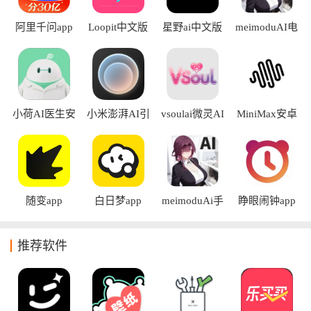
阿里千问app
Loopit中文版
星野ai中文版
meimoduAI电
子魅魔app
小荷AI医生安
小米澎湃AI引
vsoulai微灵AI
MiniMax安卓
卓版
擎app
版
随变app
白日梦app
meimoduAi手
睁眼闹钟app
机版
推荐软件