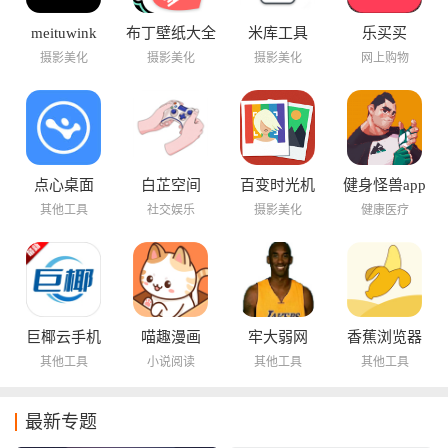
meituwink
布丁壁纸大全
米库工具
乐买买
摄影美化
摄影美化
摄影美化
网上购物
点心桌面
白芷空间
百变时光机
健身怪兽app
其他工具
社交娱乐
摄影美化
健康医疗
巨椰云手机
喵趣漫画
牢大弱网
香蕉浏览器
其他工具
小说阅读
其他工具
其他工具
最新专题