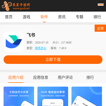
首页
游戏
软件
资讯
专题
排行
首页
游戏
应用
资讯
反馈
专题
榜单
飞书
更新：
2026-07-10
大小：
217.66M
类型：
商务办公
版本：
7.49.9
立即下载
应用介绍
应用信息
用户评论
排行