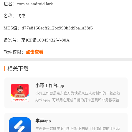
包名：com.ss.android.lark
名称：飞书
MD5值：d77e8166acff212bc990b3d9ba1a38f6
备案号：京ICP备16045432号-80A
软件权限：
点击查看
相关下载
小哥工作台app
小哥工作台是京东官方为快递从业人员制作的一款高效
办公App，可以用它完成日常的打卡签到和业务报表监
控，还能实时在线接单以及物流信息查询，甚至连渠道
下沉和业务推广这一个App就能全部搞定，它不仅集成了
京东各条线的业务功能，更是小哥们提升派送效率、保
丰声app
障服务质量的数字化助手。
丰声是一款顺丰专门对其旗下的员工打造而成的手机商