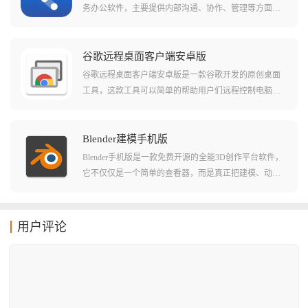
务办公软件，主要提供内部沟通、协作、管理等方面的
服务，这款软件不仅能够提供非常人性化的操作界面而
且更是将一系列非常实用的功能整合在一起，相关用户
在这里能够进行工作上的实时沟通，能够解决工作过程
谷歌远程桌面客户端安卓版
中出现的各种问题。
谷歌远程桌面客户端安卓版是一款谷歌开发的原创桌面
工具，这款工具可以简单的帮助用户们远程控制电脑并
且直接了当的进行操作。在软件中用户们可以轻松的在
局域网或者公网中选择不同的电脑进行连接，并且直接
就能快速无卡顿的进行操作。软件串流的清晰度也非常
Blender建模手机版
的高，对于大部分需要远程操作的用户来说这个清晰度
Blender手机版是一款免费开源的全能3D创作平台软件，
都已经是非常足够了！
它不仅仅是一个简单的查看器，而是真正把建模、动
画、渲染甚至视频编辑功能整合在一起的创作工具，只
要你有想法，无论是在通勤路上还是咖啡馆里，都能随
时把脑子里的灵感变成3D现实，可以完美的还原自己的
用户评论
想象，将其制作出来，还能进行实时预览。