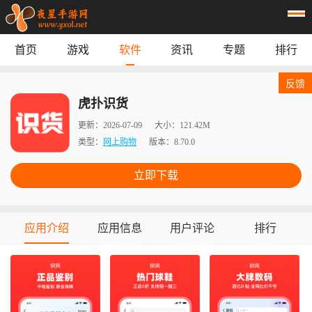
首页
游戏
软件
资讯
专题
排行
首页
游戏
应用
资讯
反馈
专题
榜单
虎扑识货
更新：
2026-07-09
大小：
121.42M
类型：
网上购物
版本：
8.70.0
立即下载
应用介绍
应用信息
用户评论
排行