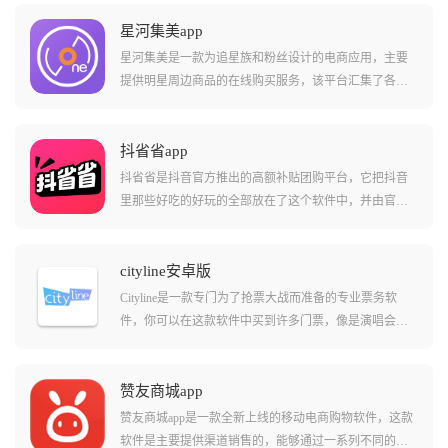
星河集美app
星河集美是一款为追星族和粉丝设计的电商应用，主要
提供明星周边商品的在线购买服务，该平台汇集了各类
明星相关的商品，包括但不限于实体专辑、签名海报、
写真集以及限量版和定制款商品，提供了简洁时尚的操
作界面和方便快捷的一键式登录方式。
抖省省app
抖省省是抖音官方推出的高额补贴团购平台，它把抖音
里那些好吃的好玩的全部放在了这个软件中，并由官方
出钱再砍一刀，新用户甚至能享受到0.01元喝瑞幸和吃麦
当劳的逆天福利，它不仅能帮你省钱，还能帮你省去在
不同平台比价的烦恼，是出门逛街必带的省钱软件。
cityline安卓版
Cityline是一款专门为了抢票大战而准备的专业票务软
件，你可以在这款软件中买到许多门票，像是演唱会、
音乐节、电影院、舞台剧甚至足球比赛都可以买到，而
且有很多大牌演唱会的独家授权渠道，票源正宗，不怕
买到假票，买完票之后拿着手机扫码就能进场，非常方
赞友商城app
便。
赞友商城app是一款全新上线的移动电商购物软件，这款
软件是主要提供渠道销售的，能够通过一系列不同的渠