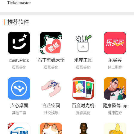
Ticketmaster
推荐软件
meituwink
布丁壁纸大全
米库工具
乐买买
摄影美化
摄影美化
摄影美化
网上购物
点心桌面
白芷空间
百变时光机
健身怪兽app
其他工具
社交娱乐
摄影美化
健康医疗