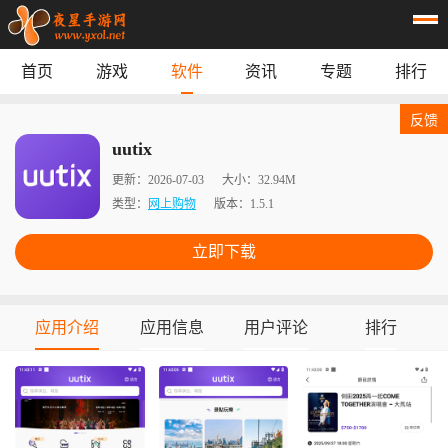
首页
游戏
软件
资讯
专题
排行
首页
游戏
应用
资讯
反馈
专题
榜单
uutix
更新：
2026-07-03
大小：
32.94M
类型：
网上购物
版本：
1.5.1
立即下载
应用介绍
应用信息
用户评论
排行