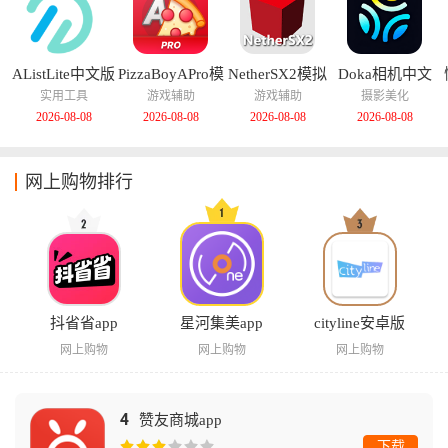
AListLite中文版
PizzaBoyAPro模
NetherSX2模拟
Doka相机中文
拟器中文版
器汉化版
版
实用工具
游戏辅助
游戏辅助
摄影美化
2026-08-08
2026-08-08
2026-08-08
2026-08-08
网上购物排行
抖省省app
星河集美app
cityline安卓版
网上购物
网上购物
网上购物
4
赞友商城app
下载