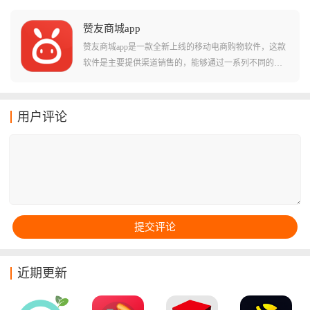
且有很多大牌演唱会的独家授权渠道，票源正宗，不怕
买到假票，买完票之后拿着手机扫码就能进场，非常方
赞友商城app
便。
赞友商城app是一款全新上线的移动电商购物软件，这款
软件是主要提供渠道销售的，能够通过一系列不同的渠
道和方式，为各种类型的客户来提供服务和网购！在游
戏中玩家们还可以尝试着观看各种不同类型的视频！在
这些视频当中用户们还能获得不少阅读奖励和特色功
用户评论
能，体验全新的玩法！
近期更新