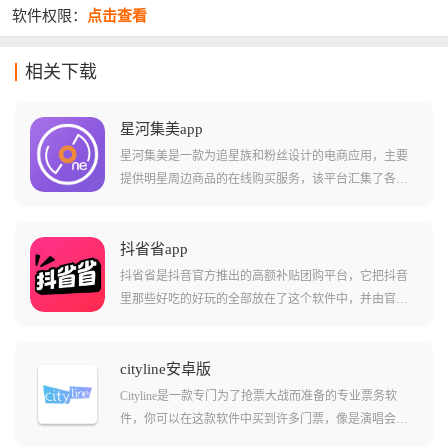
软件权限：
点击查看
相关下载
星河集美app
星河集美是一款为追星族和粉丝设计的电商应用，主要
提供明星周边商品的在线购买服务，该平台汇集了各类
明星相关的商品，包括但不限于实体专辑、签名海报、
写真集以及限量版和定制款商品，提供了简洁时尚的操
作界面和方便快捷的一键式登录方式。
抖省省app
抖省省是抖音官方推出的高额补贴团购平台，它把抖音
里那些好吃的好玩的全部放在了这个软件中，并由官方
出钱再砍一刀，新用户甚至能享受到0.01元喝瑞幸和吃麦
当劳的逆天福利，它不仅能帮你省钱，还能帮你省去在
不同平台比价的烦恼，是出门逛街必带的省钱软件。
cityline安卓版
Cityline是一款专门为了抢票大战而准备的专业票务软
件，你可以在这款软件中买到许多门票，像是演唱会、
音乐节、电影院、舞台剧甚至足球比赛都可以买到，而