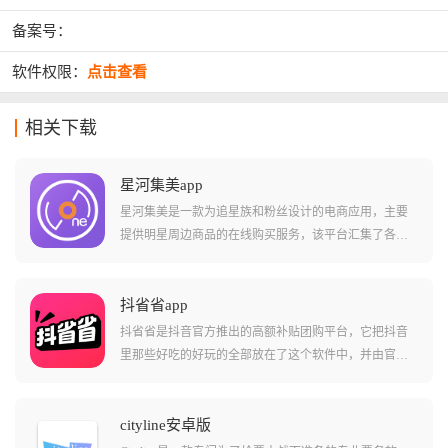
备案号：
软件权限：
点击查看
相关下载
星河集美app
星河集美是一款为追星族和粉丝设计的电商应用，主要
提供明星周边商品的在线购买服务，该平台汇集了各类
明星相关的商品，包括但不限于实体专辑、签名海报、
写真集以及限量版和定制款商品，提供了简洁时尚的操
作界面和方便快捷的一键式登录方式。
抖省省app
抖省省是抖音官方推出的高额补贴团购平台，它把抖音
里那些好吃的好玩的全部放在了这个软件中，并由官方
出钱再砍一刀，新用户甚至能享受到0.01元喝瑞幸和吃麦
当劳的逆天福利，它不仅能帮你省钱，还能帮你省去在
不同平台比价的烦恼，是出门逛街必带的省钱软件。
cityline安卓版