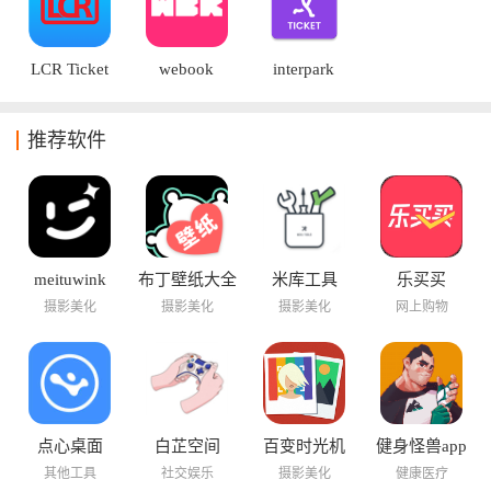
LCR Ticket
webook
interpark
推荐软件
meituwink
布丁壁纸大全
米库工具
乐买买
摄影美化
摄影美化
摄影美化
网上购物
点心桌面
白芷空间
百变时光机
健身怪兽app
其他工具
社交娱乐
摄影美化
健康医疗