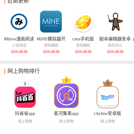
近期更新
Mihon漫画阅读
MiNE模拟器开
citra手机版
剧本编辑器安卓
器
源版
版
小说阅读
游戏辅助
游戏辅助
商务办公
2026-08-06
2026-08-06
2026-08-06
2026-08-06
网上购物排行
抖省省app
星河集美app
cityline安卓版
网上购物
网上购物
网上购物