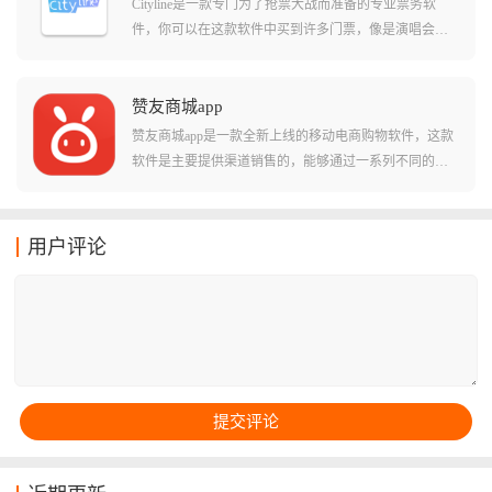
Cityline是一款专门为了抢票大战而准备的专业票务软
件，你可以在这款软件中买到许多门票，像是演唱会、
音乐节、电影院、舞台剧甚至足球比赛都可以买到，而
且有很多大牌演唱会的独家授权渠道，票源正宗，不怕
买到假票，买完票之后拿着手机扫码就能进场，非常方
赞友商城app
便。
赞友商城app是一款全新上线的移动电商购物软件，这款
软件是主要提供渠道销售的，能够通过一系列不同的渠
道和方式，为各种类型的客户来提供服务和网购！在游
戏中玩家们还可以尝试着观看各种不同类型的视频！在
这些视频当中用户们还能获得不少阅读奖励和特色功
用户评论
能，体验全新的玩法！