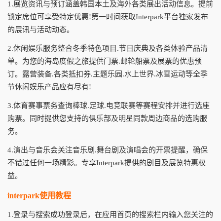
1.展览资讯与预订涵盖韩国本土及海外各类展出活动信息。提前
锁定席位可享受特定优惠!第一时间获取Interpark平台独家发布
的展讯与活动动态。
2.休闲娱乐服务整合冬季特色项目.节日庆典及各类体验产品清
单。为您的海岛度假之旅提供门票.邮轮船票及展票的优惠预
订。露营装备.各类抵扣券.主题乐园.水上世界.冰雪运动等全季
节休闲娱乐产品应有尽有!
3.体育赛事票务查询棒球.足球.电竞联赛等赛程安排并进行选座
购票。同时提供您支持的俱乐部及明星同款周边商品的选购服
务。
4.演出与音乐会关注音乐剧.舞台剧及演唱会的开票提醒，确保
不错过任何一场精彩。专享Interpark提供的剧目及展览特惠权
益。
interpark使用教程
1.登录与搜索成功登录后，在应用首页的搜索栏内输入您关注的