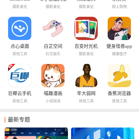
摄影美化
摄影美化
摄影美化
网上购物
点心桌面
白芷空间
百变时光机
健身怪兽app
其他工具
社交娱乐
摄影美化
健康医疗
巨椰云手机
喵趣漫画
牢大弱网
香蕉浏览器
其他工具
小说阅读
其他工具
其他工具
最新专题