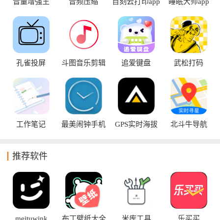
需求的用户使用。通过这些高效实用的软件，用户可以大大地
音量增强王
音频压缩
百刻云打印app
睡眠大师app
优化自己生活和工作的方式。
孔雀投屏
斗图音乐剪辑
追爱键盘
武松打码
工作笔记
最美闹钟手机
GPS实时海拔
北斗牛导航
版
推荐软件
meituwink
布丁壁纸大全
米库工具
乐买买