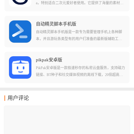
锁澎湃系统的完整形态。
a，特别适合二次元爱好者使用。它提供了海量的素材、
模组和模板工具，让你可以轻松捏出独一无二的专属头
像。软件内所有素材都能免费使用，支持原画导出，不
仅能捏脸，还能打造服装、发型等完整形象。你可以在
自动精灵脚本手机版
平台上制作头像、OC、人设，沉浸式体验换装装扮的乐
自动精灵脚本手机版是一款专为需要管理手机上各种脚
趣，所有作品都能保存到云端并分享给朋友。
本，并且游玩各类型有的用户们准备的最新版辅助工具a
pp，在这款软件中用户们可以简单的设置您需要的自动
化脚本，还能够通过自己编写对应代码的方式，简单的
直接通过录制的方式制作各种不同类型的脚本，处理各
pikpak安卓版
种复杂的事务!在这款软件中还支持读取手机上的信息和
PikPak安卓版是一款极速秒存的私密云盘服务，支持磁力
文件，有着很多灵活的运用方法!
链接、BT种子和社交媒体视频的离线下载，20倍超高速
保存让资源秒存到云端。软件支持4K视频原画在线播
放，无需下载到本地就能流畅观看高清视频。提供Windo
ws、macOS、Android、iOS等多平台客户端，不限速下
用户评论
载，相比国内网盘速度优势明显。开放性强，支持Rclone
等第三方工具操作，还可以生成分享链接方便文件传
输，是下载用户和网盘用户的理想选择。