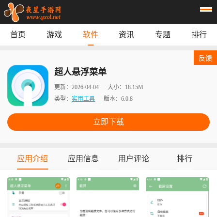
首页
游戏
软件
资讯
专题
排行
首页
游戏
应用
资讯
反馈
专题
榜单
超人悬浮菜单
更新：
2026-04-04
大小：
18.15M
类型：
实用工具
版本：
6.0.8
立即下载
应用介绍
应用信息
用户评论
排行