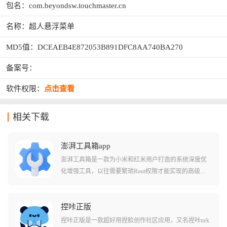
包名：com.beyondsw.touchmaster.cn
名称：超人悬浮菜单
MD5值：DCEAEB4E872053B891DFC8AA740BA270
备案号：
软件权限：
点击查看
相关下载
澎湃工具箱app
澎湃工具箱是一款为小米和红米用户打造的系统深度优
化增强工具，以往需要繁琐Root权限才能实现的高级功
能，现在只需通过Shizuku授权即可一键开启，你可以使
用这个工具箱去查询手机的电池健康度以及一些其他手
机设置里面没有的功能，或者是通过极致模式让老机型
捏咔正版
焕发第二春，它都能在保证系统安全的前提下，带你解
捏咔正版是一款超好用捏脸创作社区应用，又名捏咔nek