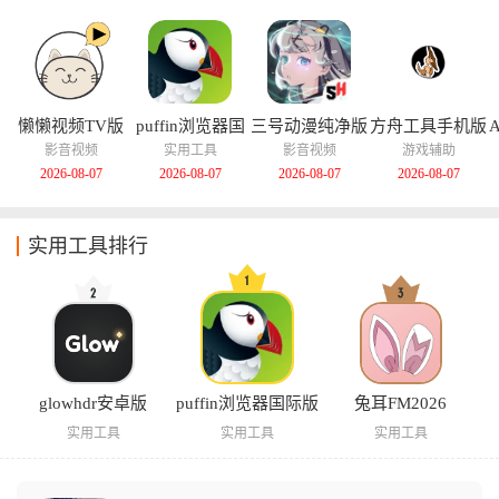
懒懒视频TV版
puffin浏览器国
三号动漫纯净版
方舟工具手机版
际版
影音视频
实用工具
影音视频
游戏辅助
2026-08-07
2026-08-07
2026-08-07
2026-08-07
实用工具排行
glowhdr安卓版
puffin浏览器国际版
兔耳FM2026
实用工具
实用工具
实用工具