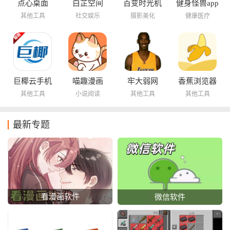
点心桌面
白芷空间
百变时光机
健身怪兽app
其他工具
社交娱乐
摄影美化
健康医疗
巨椰云手机
喵趣漫画
牢大弱网
香蕉浏览器
其他工具
小说阅读
其他工具
其他工具
最新专题
看漫画软件
微信软件