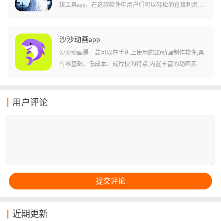
音乐作品，可以让用户们体验！
统工具app，在这款软件中用户们可以轻松的直接利用屏
幕来进行触控，而且支持用户们在屏幕上点击操作各种
不同的应用。现在由于很多游戏和软件都会出现需要重
复操作的内容，这款点击器就能很好的帮助用户们全自
沙沙动画app
动的完成这些复杂的流程，并且轻松的解决各种不同的
沙沙动画是一款可以在手机上使用的2D动画制作软件,具
玩法和内容!软件西安阿紫还支持自动化编程操作，更适
有零基础、低成本、成片快的特点,内置丰富的动画素
合各种不同环境下使用!
材、制作工具、背景音乐等资源供用户选择。软件设置
了双模式动画引擎和时间轴多轨道等专业功能,能高度进
行物理模拟,快速生成高质量清晰的动画视频。沙沙动画
用户评论
主打鬼畜、二次元、熊猫人素材,是0门槛鬼畜区up主的首
选工具,所有在软件中完成的动画作品还能自定义格式导
出分享,支持本地导入配音字幕,基础功能永久免费使用。
近期更新