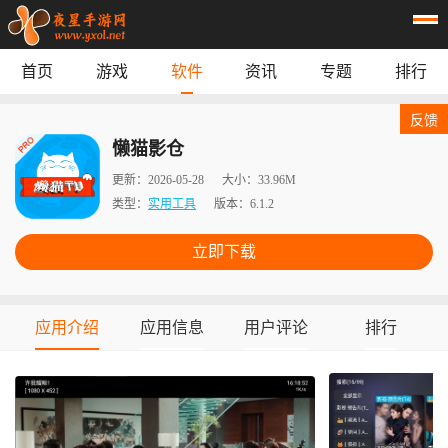
首页
游戏
软件
资讯
专题
排行
首页
游戏
应用
资讯
反馈
专题
榜单
懒猫影仓
更新：
2026-05-28
大小：
33.96M
类型：
实用工具
版本：
6.1.2
立即下载
应用介绍
应用信息
用户评论
排行