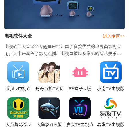
电视软件大全
进入专区>>
电视软件大全这个专题里已经汇集了多款优质的电视类影视应
用，其中是涵盖了影视点播、电视直播以及常见的综艺娱乐等
丰富的内容类型。用户可以通过这些软件轻松地观看到各大卫
视的节目以及一些当前的热门电影、电视剧和儿童内容，足以
满足全家人的观影需求。这类软件的整体界面设计较为简洁直
观，操作也很流畅便捷，同时也能够支持高清、4K以及多种音
效模式，给用户带来一种沉浸式的视听体验。
乘风tv电视直
丹丹直播TV版
BV盒子tv版
小南TV电视版
播app
大黄蜂影仓tv
大鱼影仓tv版
嘉庆TV电视直
易发TV电视版