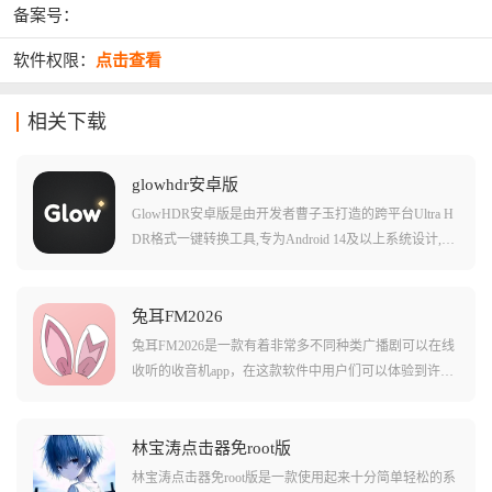
备案号：
软件权限：
点击查看
相关下载
glowhdr安卓版
GlowHDR安卓版是由开发者曹子玉打造的跨平台Ultra H
DR格式一键转换工具,专为Android 14及以上系统设计,能
够轻松将普通SDR照片转换成Ultra HDR文件,让用户真正
解锁HDR光彩图片的震撼效果。软件内置高光Glow特效
引擎,支持批量出图处理与一键分享功能,转换后的图片可
兔耳FM2026
直接导出分享到Instagram、Snapchat、TikTok等主流社交
兔耳FM2026是一款有着非常多不同种类广播剧可以在线
平台。作为完全无广告的应用,GlowHDR无需登录注册即
收听的收音机app，在这款软件中用户们可以体验到许多
可使用,支持离线转换且不压缩原始分辨率,确保图片品质
不同的fm节目内容，还有许多不同类型的音乐剧和各种
不受任何损失。应用对硬件要求较低,只需手机屏幕支持
广播剧等你来收听！在这款软件中收集的作品也非常多
HDR显示即可完整体验高光闪耀效果,是摄影爱好者与社
样，不但有着各种同人作品，还有很多官方的优质作品
林宝涛点击器免root版
交媒体用户必备的图片处理工具。
也是可以轻松收听的！游戏中还有许多有趣的音乐剧和
林宝涛点击器免root版是一款使用起来十分简单轻松的系