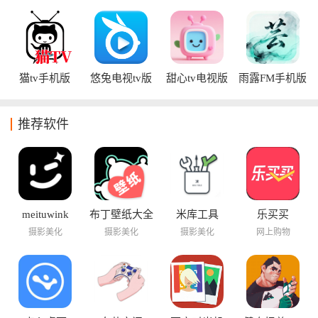
版
电视盒子app
播app
猫tv手机版
悠兔电视tv版
甜心tv电视版
雨露FM手机版
app
推荐软件
meituwink
布丁壁纸大全
米库工具
乐买买
摄影美化
摄影美化
摄影美化
网上购物