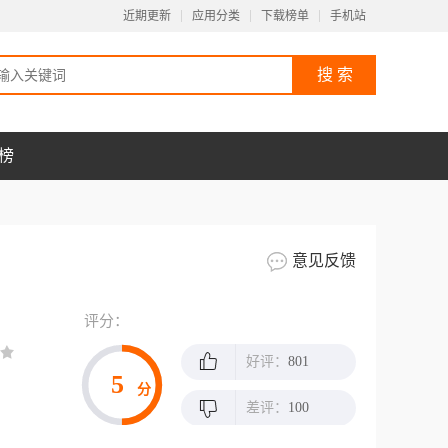
近期更新
应用分类
下载榜单
手机站
榜
意见反馈
评分：
好评：
801
5
分
差评：
100