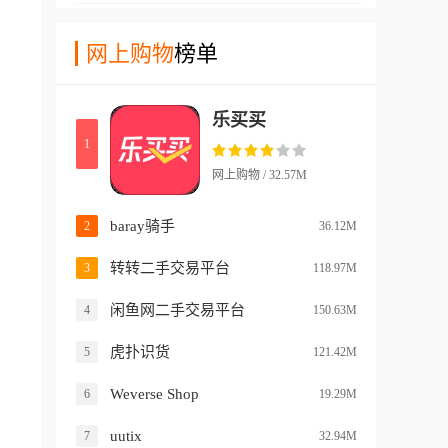
y骑手软件里有着源源不断的
的商品，这种充满未知和惊喜
单源，完全极大的方便每一个
网上购物
榜单
的购物方式，极大地满足了年
外卖骑手的配送。baray骑手
轻人追求刺激和新鲜感的心理
提供订单提醒、地图导航、一
需求。
乐买买
键呼叫、数据收入统计等功能
1
来选择。快速的查询接单任
务，随时的去配送各种订单在
网上购物 / 32.57M
使用上起来更加便捷。
baray骑手
2
36.12M
转转二手交易平台
3
118.97M
闲鱼网二手交易平台
4
150.63M
虎扑识货
5
121.42M
Weverse Shop
6
19.29M
uutix
7
32.94M