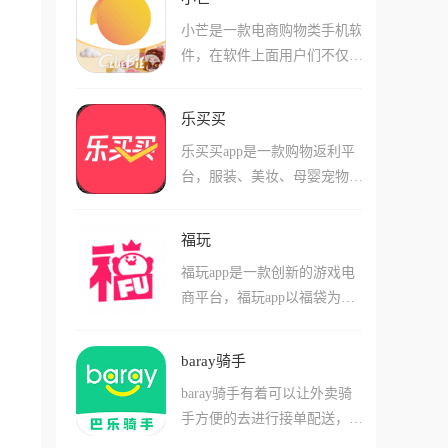
体验，每天都有很多大额优惠
小芒是一款电商购物类手机软
券可以领取使用，拥有快速点
件，在软件上面用户们不仅通
餐配送服务，用户可以设置好
过短视频、图文等形式提供线
自己的位置进行下单，每天都
上交友，还有非常丰富的商品
有很多活动以及各种资讯可以
乐买买
提供，用户随时都能线上轻松
了解，软件还拥有社区服务功
乐买买app是一款购物返利平
购物，助力顺丰的智慧物流升
能，相关的信息以及各种问题
台，服装、美妆、母婴宠物、
级。这款软件整体界面简洁，
可以及时沟通，海量精选商品
生鲜、运动户外以及图书教育
操作方便，对各个年龄层的用
都是很实惠的，快来下载试试
等丰富多样的商品类别供用户
户都很友好，并且这款软件运
吧。
福玩
选择。用户通过登录乐买买ap
行非常流畅。
福玩app是一款创新的游戏电
p，不仅可以抢购到各种福利
商平台，福玩app以福袋为核
商品，省下一大笔开销，还能
心，融合了潮鞋、化妆品、乐
获得返利佣金。乐买买这一功
高模玩、耳机外设等多种潮流
能吸引了大量用户的目光，他
baray骑手
元素，福玩app为年轻的用户
们可以尽情享受购物乐趣。
baray骑手有着可以让外卖骑
群体打造了一个充满无限趣味
手方便的去进行接单配送，轻
和惊喜的购物新天地。用户购
轻松松的来进行使用。在bara
买福袋后，将随机获得福袋内