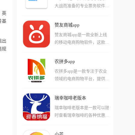
大战而准备的专业票务软件，
福利，它不仅能帮你省钱，还
、英
你可以在这款软件中买到许多
能帮你省去在不同平台比价的
号基
门票，像是演唱会、音乐节、
烦恼，是出门逛街必带的省钱
赞友商城app
电影院、舞台剧甚至足球比赛
软件。
赞友商城app是一款全新上线
都可以买到，而且有很多大牌
租出
的移动电商购物软件，这款软
演唱会的独家授权渠道，票源
违规
件是主要提供渠道销售的，能
正宗，不怕买到假票，买完票
够通过一系列不同的渠道和方
之后拿着手机扫码就能进场，
农拼多app
式，为各种类型的客户来提供
非常方便。
农拼多app是一款专注于农业
服务和网购！在游戏中玩家们
领域的电商购物平台，提供丰
还可以尝试着观看各种不同类
富、优质的农产品选择。平台
型的视频！在这些视频当中用
具有拼团购物功能，用户可以
户们还能获得不少阅读奖励和
瑞幸咖啡老版本
发起拼团享受优惠价格。农拼
特色功能，体验全新的玩法！
瑞幸咖啡老版本是一款可以随
多对入驻的农产品进行严格筛
时查看瑞幸咖啡的各种优惠活
选，确保产品质量，操作界面
动的外卖软件，这款软件专注
简洁明了，为用户提供便捷的
于为用户打造极致舒适的下单
购物体验。
小芒