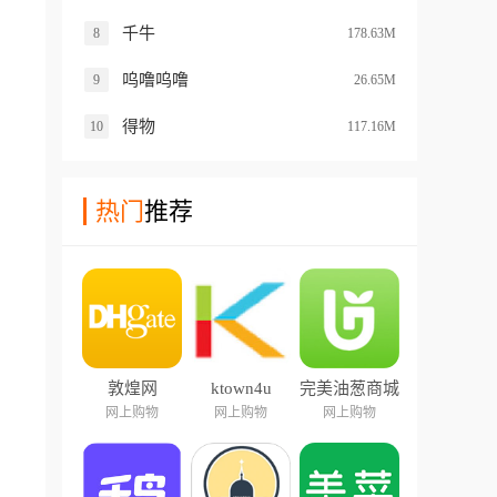
千牛
8
178.63M
呜噜呜噜
9
26.65M
得物
10
117.16M
热门
推荐
敦煌网
ktown4u
完美油葱商城
网上购物
网上购物
网上购物