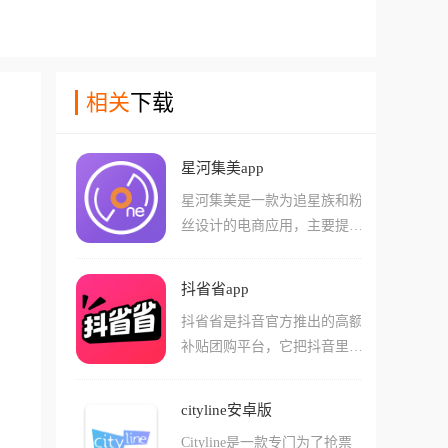
相关
下载
星河集美app
星河集美是一款为追星族和粉
丝设计的电商应用，主要提供
明星周边商品的在线购买服
务，该平台汇集了各类明星相
抖省省app
关的商品，包括但不限于实体
抖省省是抖音官方推出的高额
专辑、签名海报、写真集以及
补贴团购平台，它把抖音里那
限量版和定制款商品，提供了
些好吃的好玩的全部放在了这
简洁时尚的操作界面和方便快
个软件中，并由官方出钱再砍
捷的一键式登录方式。
cityline安卓版
一刀，新用户甚至能享受到0.
Cityline是一款专门为了抢票
01元喝瑞幸和吃麦当劳的逆天