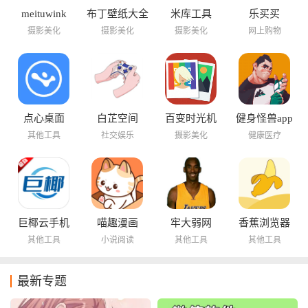
meituwink
布丁壁纸大全
米库工具
乐买买
摄影美化
摄影美化
摄影美化
网上购物
点心桌面
白芷空间
百变时光机
健身怪兽app
其他工具
社交娱乐
摄影美化
健康医疗
巨椰云手机
喵趣漫画
牢大弱网
香蕉浏览器
其他工具
小说阅读
其他工具
其他工具
最新专题