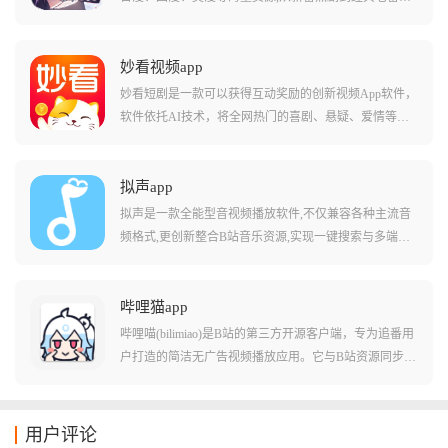
网打尽。平台实时同步全网更新,保证不会错过最为精彩
的剧集内容,在免会员免广告的情况下,用户可以在线或离
线追番。app界面清晰简单,漫画分类详细,支持随意切换
妙看视频app
画质、投屏到电视观看,并提供搜索、分类到播放的一站
妙看短剧是一款可以获得互动奖励的创新视频App软件，
式服务,高清甚至超清画质搭配流畅播放体验,让用户随时
软件依托AI技术，将全网热门的喜剧、悬疑、爱情等题
随地沉浸二次元世界。
材短剧一网打尽，用户在享受观看的同时，通过观看时
长和互动任务积累金币，并能直接兑换成现金提现，可
以在动动手指的同时赚点奶茶钱。
拟声app
拟声是一款全能型音视频播放软件,不仅兼容各种主流音
频格式,更创新整合B站音乐资源,实现一键搜索与多端同
步。软件支持本地音乐播放,用户可以上传多种格式音乐
文件,并进行音调调整,设置桌面歌词弹幕,高容错的歌词解
析能力能带来不一样的体验。拟声还支持视频MV播放、
哔哩猫app
Anime4K实时画质提升、逐帧播放等高级功能,可以同时
哔哩喵(bilimiao)是B站的第三方开源客户端，专为追番用
登录多个移动端,没有登录次数限制。搭配动态歌词弹幕
户打造的简洁无广告视频播放应用。它与B站资源同步，
及拟物风格UI,为用户打造视觉与听觉的双重享受,非常适
涵盖番剧、国创、动画、音乐、影视等各类内容，支持
合个性化听歌。
实时弹幕互动。最吸引人的是，即使没有大会员也能享
受1080P高清画质，而且全程无广告干扰。软件界面经过
用户评论