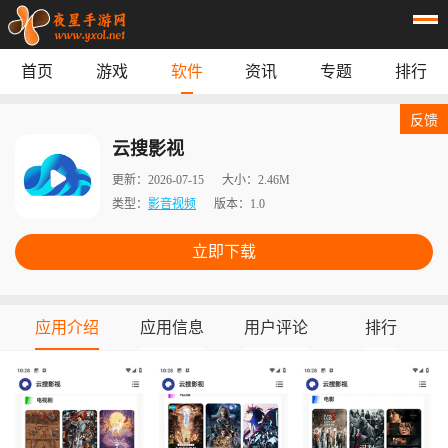
首页
游戏
软件
资讯
专题
排行
首页
游戏
应用
资讯
反馈
专题
榜单
云搜影视
更新：
2026-07-15
大小：
2.46M
类型：
影音视频
版本：
1.0
立即下载
应用介绍
应用信息
用户评论
排行