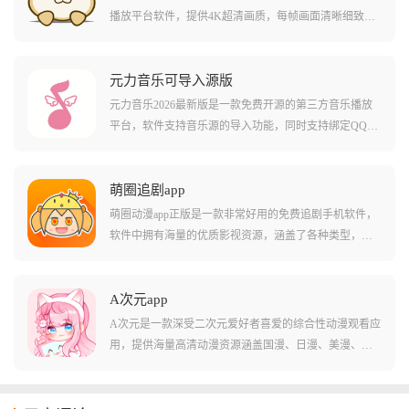
播放平台软件，提供4K超清画质，每帧画面清晰细致，
色彩真实自然，媲美影院级效果，软件里面涵盖电影、
电视剧、动漫、综艺等各类内容，每日更新最新最热的
视频内容，追看无压力，所有影视资源都是免费播放
元力音乐可导入源版
的，想看就看，完全不用花钱以及会员，全程没有任何
元力音乐2026最新版是一款免费开源的第三方音乐播放
广告植入，点击封面即可开始观看。
平台，软件支持音乐源的导入功能，同时支持绑定QQ音
乐、网易云音乐、酷狗音乐等播放源，你可以在通过这
款软件直接收听全部音乐台的资源内容，软件包含了M
V、歌曲封面、歌词等内容，曲库覆盖全品类，流行、古
萌圈追剧app
典、摇滚、民谣等风格应有尽有，甚至能轻松获取各大
萌圈动漫app正版是一款非常好用的免费追剧手机软件，
平台的VIP专属曲库和下架歌曲，听歌无限制。
软件中拥有海量的优质影视资源，涵盖了各种类型，软
件以各大类型的动漫为主，但是也有电影、电视剧等资
源，无论是日漫、国漫还是美漫，在这里总能找到你想
看的视频，软件的页面设计简单、分类清晰，用户可以
A次元app
轻松查找自己喜欢的类型，也能直接快速进行精确搜
A次元是一款深受二次元爱好者喜爱的综合性动漫观看应
索，各大榜单不定时更新，轻松告别剧荒。
用，提供海量高清动漫资源涵盖国漫、日漫、美漫、韩
漫等多种类型。软件界面采用萌趣二次元风格设计，搭
配弹幕互动和绘画比赛等特色功能，为用户打造沉浸式
追番体验。支持离线下载功能，让用户随时随地都能享