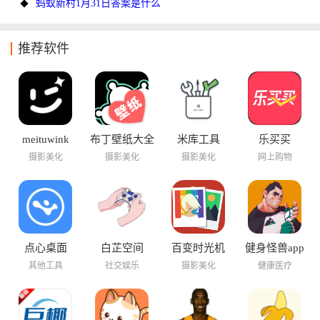
蚂蚁新村1月31日答案是什么
推荐软件
meituwink
布丁壁纸大全
米库工具
乐买买
摄影美化
摄影美化
摄影美化
网上购物
点心桌面
白芷空间
百变时光机
健身怪兽app
其他工具
社交娱乐
摄影美化
健康医疗