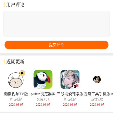
受1080P高清画质，而且全程无广告干扰。软件界面经过
用户评论
重新优化让操作简单直观，体积仅34M左右却功能全
面，支持视频下载缓存、离线观看、时间线穿越等特色
功能，是B站用户追求纯粹观影体验的绝佳选择。
近期更新
懒懒视频TV版
puffin浏览器国
三号动漫纯净版
方舟工具手机版
际版
影音视频
实用工具
影音视频
游戏辅助
2026-08-07
2026-08-07
2026-08-07
2026-08-07