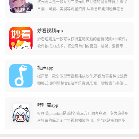
次元仓库是一款专为二次元用户打造的追番神器,汇聚了
日漫、国漫、美漫等海量资源,从新番热剧到经典老番一
网打尽。平台实时同步全网更新,保证不会错过最为精彩
的剧集内容,在免会员免广告的情况下,用户可以在线或离
线追番。app界面清晰简单,漫画分类详细,支持随意切换
妙看视频app
画质、投屏到电视观看,并提供搜索、分类到播放的一站
妙看短剧是一款可以获得互动奖励的创新视频App软件，
式服务,高清甚至超清画质搭配流畅播放体验,让用户随时
软件依托AI技术，将全网热门的喜剧、悬疑、爱情等题
随地沉浸二次元世界。
材短剧一网打尽，用户在享受观看的同时，通过观看时
长和互动任务积累金币，并能直接兑换成现金提现，可
以在动动手指的同时赚点奶茶钱。
拟声app
拟声是一款全能型音视频播放软件,不仅兼容各种主流音
频格式,更创新整合B站音乐资源,实现一键搜索与多端同
步。软件支持本地音乐播放,用户可以上传多种格式音乐
文件,并进行音调调整,设置桌面歌词弹幕,高容错的歌词解
析能力能带来不一样的体验。拟声还支持视频MV播放、
哔哩猫app
Anime4K实时画质提升、逐帧播放等高级功能,可以同时
哔哩喵(bilimiao)是B站的第三方开源客户端，专为追番用
登录多个移动端,没有登录次数限制。搭配动态歌词弹幕
户打造的简洁无广告视频播放应用。它与B站资源同步，
及拟物风格UI,为用户打造视觉与听觉的双重享受,非常适
涵盖番剧、国创、动画、音乐、影视等各类内容，支持
合个性化听歌。
实时弹幕互动。最吸引人的是，即使没有大会员也能享