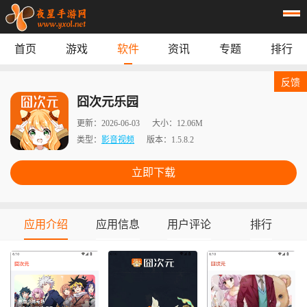
首页
游戏
软件
资讯
专题
排行
首页
游戏
应用
资讯
反馈
专题
榜单
囧次元乐园
更新：
2026-06-03
大小：
12.06M
类型：
影音视频
版本：
1.5.8.2
立即下载
应用介绍
应用信息
用户评论
排行