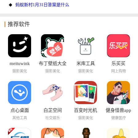
蚂蚁新村1月31日答案是什么
推荐软件
meituwink
布丁壁纸大全
米库工具
乐买买
摄影美化
摄影美化
摄影美化
网上购物
点心桌面
白芷空间
百变时光机
健身怪兽app
其他工具
社交娱乐
摄影美化
健康医疗