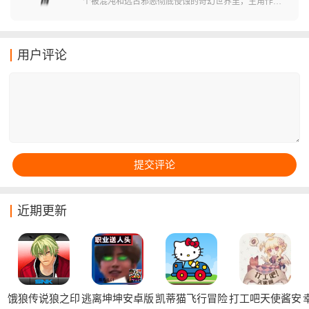
个被混沌和远古邪恶彻底侵蚀的奇幻世界里，主角作为
一名被放逐的渴求者，游戏不仅拥有极高的战斗自由
度，更融入了Roguelike的随机元素，你可以钟情于近战
的金属轰鸣，或者是迷恋毁灭性法术的华丽特效，这里
用户评论
都能让你感受到最纯粹的打击快感。
近期更新
饿狼传说狼之印
逃离坤坤安卓版
凯蒂猫飞行冒险
打工吧天使酱安