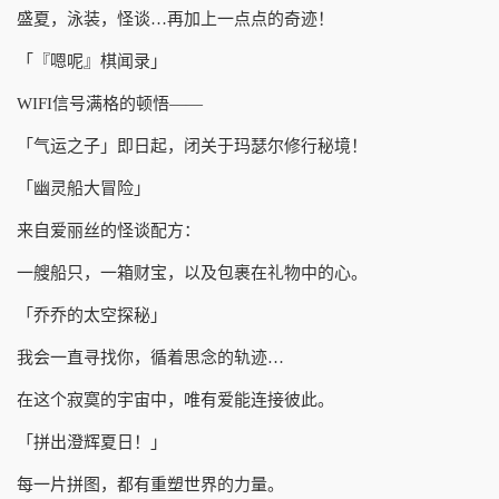
盛夏，泳装，怪谈…再加上一点点的奇迹！
「『嗯呢』棋闻录」
WIFI信号满格的顿悟——
「气运之子」即日起，闭关于玛瑟尔修行秘境！
「幽灵船大冒险」
来自爱丽丝的怪谈配方：
一艘船只，一箱财宝，以及包裹在礼物中的心。
「乔乔的太空探秘」
我会一直寻找你，循着思念的轨迹…
在这个寂寞的宇宙中，唯有爱能连接彼此。
「拼出澄辉夏日！」
每一片拼图，都有重塑世界的力量。