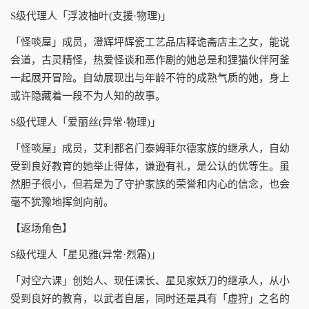
S级代理人「浮波柚叶(支援·物理)」
「怪啖屋」成员，澄辉坪辉瓷工艺品店释诡斋店主之女，能说
会道，古灵精怪，热爱怪谈和恶作剧的她总是和狸猫伙伴阿釜
一起展开冒险。自幼展现出与年龄不符的成熟气质的她，身上
或许隐藏着一段不为人知的故事。
S级代理人「爱丽丝(异常·物理)」
「怪啖屋」成员，艾利都名门泰姆菲尔德家族的继承人，自幼
受到良好教育的她举止得体，谦逊有礼，是公认的优等生。虽
然胆子很小，但若是为了守护家族的荣誉和内心的信念，也会
毫不犹豫地挥剑向前。
【返场角色】
S级代理人「星见雅(异常·烈霜)」
「对空六课」创始人、现任课长、星见家妖刀的继承人，从小
受到良好的教育，以武者自居，同时还是具有「虚狩」之名的