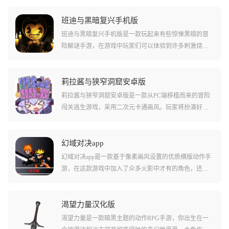
班迪与黑暗复兴手机版
班迪与黑暗复兴手机版是一款玩起来有些惊悚黑暗的冒
险解谜手游，在游戏中玩家们可以体验到许多刺激烧脑
的解谜体验，当然也会碰到非常黑暗的地图场景和很多
可怕的怪物!在游戏中需要玩家们通过一系列不同的方法
直接对故事剧情进行修改，并且增强玩家们对于故事的
莉拉酱与狭窄洞窟安卓版
认知。游戏中还有很多碎片化叙事的部分，对玩家们来
莉拉酱与狭窄洞窟安卓版是一款从PC端移植而来的冒险
说需要自己拼凑内容!
闯关逃生游戏，采用二次元卡通画风。玩家将扮演好奇
心旺盛的魔女莉拉，在狭窄黑暗的洞穴隧道中匍匐爬
行，利用左右移动、蹲下起身和瞬发魔法等技巧躲避身
后触手怪鱼的追击。游戏共有六个关卡，每个关卡都有
幻域对决app
独特的怪物和攻击方式，玩家需要操控角色在狭窄洞窟
幻域对决app是一款基于像素画风设置的优质横版动作手
中不断前进，通过不断加点提高抗性与速度，解锁更多
游，在这款游戏中加入了众多火影中才有的角色，还有
技能，最终利用最短的时间逃离洞窟。
许多有趣的技能和忍术都被游戏收录到了角色的动作当
中来，通过玩家们使用特定的键位和连招，玩家们能够
轻松的搓出一系列不同的技能和大招，让玩家们的战斗
渴望力量汉化版
力提升很多!游戏还支持多人联机战斗和局域网战斗等多
渴望力量是一款暗黑主题的动作RPG手游，你出生在一
种模式，让您能够和好友一起切磋技术!