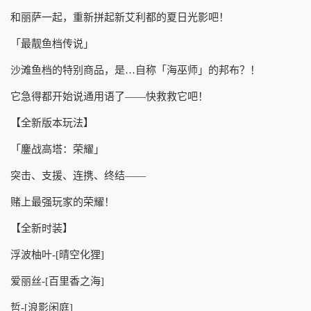
和丽萨一起，重新拼起新艾利都的夏日光影吧！
「最靓鱼档传说」
沙滩鱼档的特别商品，是…自称「海巫师」的邦布？！
它急得都开始说通用语了——快救救它吧！
【全新版本玩法】
「鏖战高塔：荣耀」
突击、支援、连携、终结——
赌上最强玩家的荣耀！
【全新时装】
浮波柚叶-[晴空化狸]
爱丽丝-[百里香之海]
哲-[浪影闲庭]