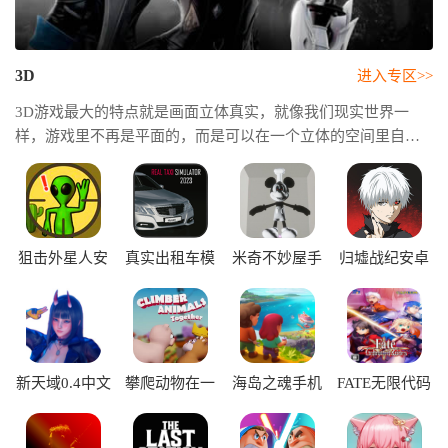
3D
进入专区>>
3D游戏最大的特点就是画面立体真实，就像我们现实世界一
样，游戏里不再是平面的，而是可以在一个立体的空间里自由
地移动、探索，因为画面立体，所以游戏的沉浸感特别强，你
会感觉自己真的进入到了游戏的世界里，它能让你感觉自己真
的身处另一个世界，而且更逼真的画面和更自由的视角，会让
游戏体验变得更加震撼和有趣。
狙击外星人安
真实出租车模
米奇不妙屋手
归墟战纪安卓
卓版
拟器中文版
机版
版
新天域0.4中文
攀爬动物在一
海岛之魂手机
FATE无限代码
版
起手机版
版
中文版