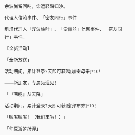
余波尚留回响，命运轻踏归沙。
代理人信赖事件、「密友同行」事件
新增代理人「浮波柚叶」、「爱丽丝」信赖事件、「密友同
行」事件。
【全新活动】
「全新放送」
活动期间，累计登录7天即可获赠[加密母带]*10！
——新朋友，专属频道见！
「『嗯呢』从天降」
活动期间，累计登录7天即可获赠[邦布券]*10！
「嗯呢嗯呢！（我们来啦！）」
「仲夏游梦绮谭」