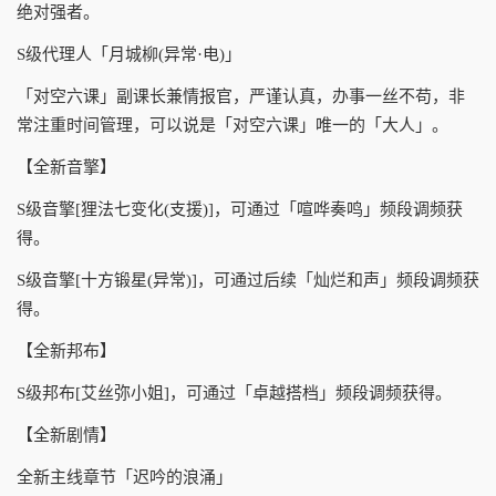
绝对强者。
S级代理人「月城柳(异常·电)」
「对空六课」副课长兼情报官，严谨认真，办事一丝不苟，非
常注重时间管理，可以说是「对空六课」唯一的「大人」。
【全新音擎】
S级音擎[狸法七变化(支援)]，可通过「喧哗奏鸣」频段调频获
得。
S级音擎[十方锻星(异常)]，可通过后续「灿烂和声」频段调频获
得。
【全新邦布】
S级邦布[艾丝弥小姐]，可通过「卓越搭档」频段调频获得。
【全新剧情】
全新主线章节「迟吟的浪涌」