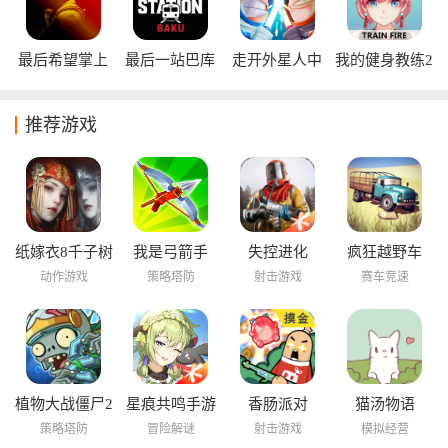
最后希望掌上
最后一站巴库
走开外星人中
我的健身教练2
行动手机版
手游
文版
全角色版
推荐游戏
纸嫁衣8千子树
我是弓箭手
失控进化
疯狂越野车
动作游戏
策略塔防
射击游戏
赛车竞速
植物大战僵尸2
星痕共鸣手游
香肠派对
猫汤物语
海底世界
策略塔防
冒险解谜
射击游戏
模拟经营