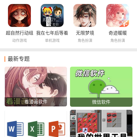
超自然行动组
我在七年后等着
无限梦境
奇迹暖暖
你
动作游戏
单机游戏
角色扮演
角色扮演
最新专题
看漫画软件
微信软件