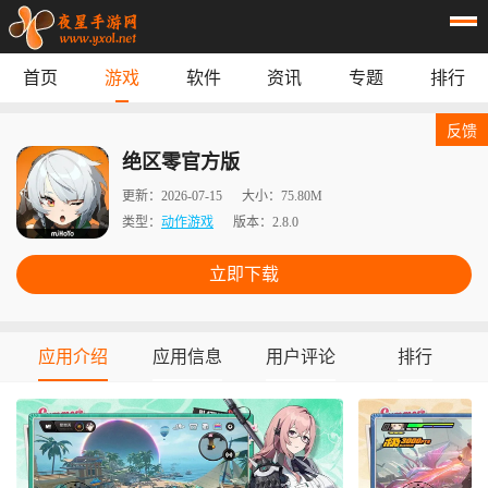
首页
游戏
软件
资讯
专题
排行
首页
游戏
应用
资讯
反馈
专题
榜单
绝区零官方版
更新：
2026-07-15
大小：
75.80M
类型：
动作游戏
版本：
2.8.0
立即下载
应用介绍
应用信息
用户评论
排行