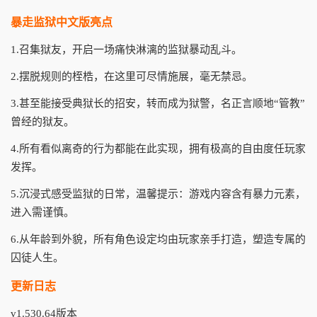
暴走监狱中文版亮点
1.召集狱友，开启一场痛快淋漓的监狱暴动乱斗。
2.摆脱规则的桎梏，在这里可尽情施展，毫无禁忌。
3.甚至能接受典狱长的招安，转而成为狱警，名正言顺地“管教”
曾经的狱友。
4.所有看似离奇的行为都能在此实现，拥有极高的自由度任玩家
发挥。
5.沉浸式感受监狱的日常，温馨提示：游戏内容含有暴力元素，
进入需谨慎。
6.从年龄到外貌，所有角色设定均由玩家亲手打造，塑造专属的
囚徒人生。
更新日志
v1.530.64版本