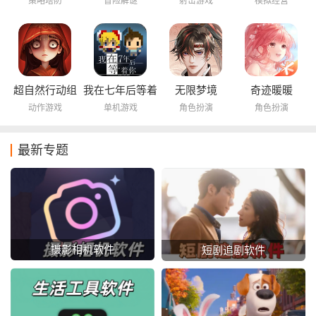
策略塔防
冒险解谜
射击游戏
模拟经营
超自然行动组
我在七年后等着
无限梦境
奇迹暖暖
你
动作游戏
单机游戏
角色扮演
角色扮演
最新专题
摄影相机软件
短剧追剧软件