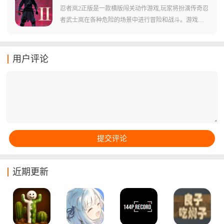
下也会发生很多不同的变化，比如说在游戏中的天气会
忍者岚2正版是一款横版闯关动作游戏,玩家将扮演传奇忍
影响到弓箭的射程，下雪等天气则会对骑兵速度造成影
者武士岚在各种危险的场景中进行冒险和战斗。游戏采
响！
用横版动作玩法,拥有80个关卡的4幕故事模式,场景从静
谧的竹林到狂暴的风雪,配合配乐营造强烈的使命感。玩
家需要通过不断的跳跃、攻击和躲避来击败敌人和完成
用户评论
关卡,同时不断升级角色、学习新的技能和装备以应对更
危险的挑战。游戏拥有丰富的剧情和任务,玩家可以通过
完成这些任务来了解游戏的世界观和背景,同时获得丰厚
的奖励和经验。
近期更新