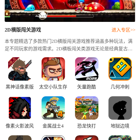
2D横版闯关游戏
进入专区>>
本专题精选了多款热门2D横版闯关游戏推荐涵盖多种玩法，满
足不同玩家的游戏需求。2D横板闯关类游戏无论是经典复古作
品，还是创新玩法的新作，都能带来流畅快的闯关体验。2D横
板闯关单机游戏无需联网即可畅玩，随时随地享受紧张刺激的
关卡挑战，体验闯关带来的成就感。
黑神话像素版
太空小队生存
矢量跑酷
几何冲刺
像素火影波风
金属战士4
恐龙快打
地狱边境
水门版