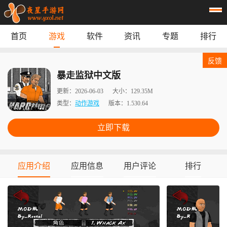
首页
游戏
软件
资讯
专题
排行
首页
游戏
应用
资讯
反馈
专题
榜单
暴走监狱中文版
更新：
2026-06-03
大小：
129.35M
类型：
动作游戏
版本：
1.530.64
立即下载
应用介绍
应用信息
用户评论
排行