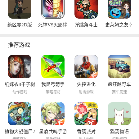
绝区零2D版
死神VS火影绊
弹跳角斗士
史莱姆之友幸
存者
推荐游戏
纸嫁衣8千子树
我是弓箭手
失控进化
疯狂越野车
动作游戏
策略塔防
射击游戏
赛车竞速
植物大战僵尸2
星痕共鸣手游
香肠派对
猫汤物语
海底世界