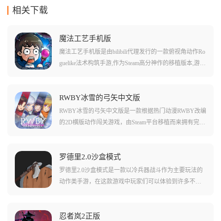
相关下载
魔法工艺手机版
魔法工艺手机版是由bilibili代理发行的一款俯视角动作Ro
guelike法术构筑手游,作为Steam高分神作的移植版本,游戏
以被古神入侵的世界为核心,打造了一个架空的魔法奇幻
世界。游戏采用Q版暗黑画风融合克苏鲁元素,主打魔法
编程式自由构筑与每局随机的肉鸽体验。玩家将化身初
RWBY冰雪的弓矢中文版
出茅庐的法师勇者,在随机生成的魔法世界中探索未知地
RWBY冰雪的弓矢中文版是一款根据热门动漫RWBY改编
图,通过上百种符文的自由搭配创造出千变万化的魔法效
的2D横版动作闯关游戏，由Steam平台移植而来拥有完整
果,配合丰富多样的法杖与遗物系统,赋予每场战斗独特的
的内容。游戏采用横版街机的2D画面风格设计，依旧以
策略深度。
原作四位主角Ruby、Weiss、Blake和Yang为背景打造，玩
家需要操控手中的角色与敌人进行战斗守护陷入危机的
罗德里2.0沙盒模式
王国和居民。游戏中加入了原作中未出现的原创角色以
罗德里2.0沙盒模式是一款以冷兵器战斗作为主要玩法的
及原作独有的CG动漫动画，更加显示出游戏的魅力。玩
动作类手游，在这款游戏中玩家们可以体验到许多不同
家可以利用主角的特殊技击倒强大的敌人或解开各种谜
种类的职业，还能够自己按照需求招募各种ai控制的士
题，还能体验与大型BOSS战斗的刺激快感，炫酷的战斗
兵，一起组建部队和军团，想办法攻下城池，独霸一
特效给玩家带来超棒的战斗体验。
方！游戏中的各种武器都独居特色，而且在不同的环境
忍者岚2正版