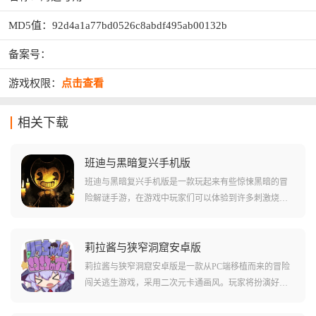
MD5值：92d4a1a77bd0526c8abdf495ab00132b
备案号：
游戏权限：
点击查看
相关下载
班迪与黑暗复兴手机版
班迪与黑暗复兴手机版是一款玩起来有些惊悚黑暗的冒
险解谜手游，在游戏中玩家们可以体验到许多刺激烧脑
的解谜体验，当然也会碰到非常黑暗的地图场景和很多
可怕的怪物!在游戏中需要玩家们通过一系列不同的方法
直接对故事剧情进行修改，并且增强玩家们对于故事的
莉拉酱与狭窄洞窟安卓版
认知。游戏中还有很多碎片化叙事的部分，对玩家们来
莉拉酱与狭窄洞窟安卓版是一款从PC端移植而来的冒险
说需要自己拼凑内容!
闯关逃生游戏，采用二次元卡通画风。玩家将扮演好奇
心旺盛的魔女莉拉，在狭窄黑暗的洞穴隧道中匍匐爬
行，利用左右移动、蹲下起身和瞬发魔法等技巧躲避身