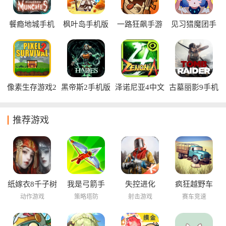
餐瘾地城手机
枫叶岛手机版
一路狂飙手游
见习猎魔团手
版
游
像素生存游戏2
黑帝斯2手机版
泽诺尼亚4中文
古墓丽影9手机
汉化版
版
版
推荐游戏
纸嫁衣8千子树
我是弓箭手
失控进化
疯狂越野车
动作游戏
策略塔防
射击游戏
赛车竞速