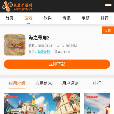
首页
游戏
软件
资讯
专题
排行
首页
游戏
应用
资讯
反馈
专题
榜单
海之号角2
更新：
2026-05-28
大小：
302.56M
类型：
动作游戏
版本：
1.4.5
立即下载
应用介绍
应用信息
用户评论
排行