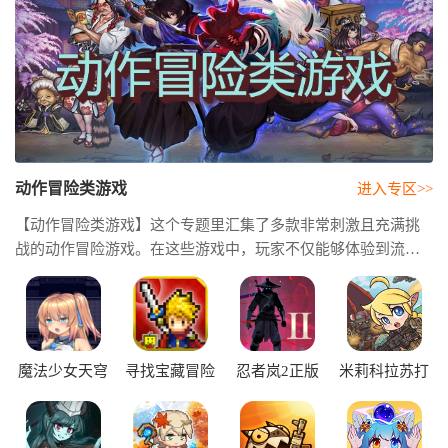
动作冒险类游戏
进入专区>>
【动作冒险类游戏】这个专题里汇集了多款非常刺激且充满挑
战的动作冒险游戏。在这些游戏中，玩家不仅能够体验到流畅
的战斗操作，还可以去探索那些丰富的游戏场景和剧情任务。
动作冒险类游戏比较强调战斗与探索的结合，所以玩家是需要
在不断变化的环境中迅速作出反应，同时也要去完成各种任务
和挑战。无论玩家是喜欢闯关、解谜还是击败强敌，这些都是
非常考验玩家的操作技巧和策略思维的。这类游戏拥有多样化
魔法少女天穹
寻找宝藏冒险
忍者岚2正版
米莉科拉苏打
法妮雅手机版
手机版
之王中文版
的玩法，让玩家的每一次冒险都充满了各种惊喜。