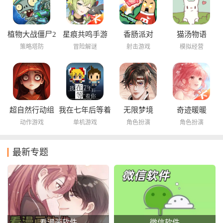
植物大战僵尸2
星痕共鸣手游
香肠派对
猫汤物语
海底世界
策略塔防
冒险解谜
射击游戏
模拟经营
超自然行动组
我在七年后等着
无限梦境
奇迹暖暖
你
动作游戏
单机游戏
角色扮演
角色扮演
最新专题
看漫画软件
微信软件