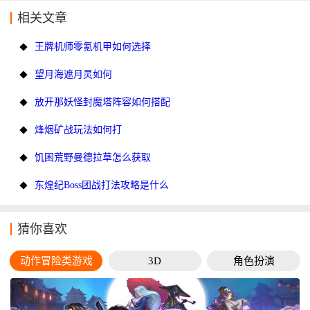
相关文章
王牌机师零氪机甲如何选择
望月海遮月灵如何
放开那妖怪封魔塔阵容如何搭配
烽烟矿战玩法如何打
饥困荒野曼德拉草怎么获取
东煌纪Boss团战打法攻略是什么
猜你喜欢
动作冒险类游戏
3D
角色扮演