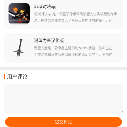
后触手怪鱼的追击。游戏共有六个关卡，每个关卡都有
幻域对决app
独特的怪物和攻击方式，玩家需要操控角色在狭窄洞窟
幻域对决app是一款基于像素画风设置的优质横版动作手
中不断前进，通过不断加点提高抗性与速度，解锁更多
游，在这款游戏中加入了众多火影中才有的角色，还有
技能，最终利用最短的时间逃离洞窟。
许多有趣的技能和忍术都被游戏收录到了角色的动作当
中来，通过玩家们使用特定的键位和连招，玩家们能够
轻松的搓出一系列不同的技能和大招，让玩家们的战斗
渴望力量汉化版
力提升很多!游戏还支持多人联机战斗和局域网战斗等多
渴望力量是一款暗黑主题的动作RPG手游，你出生在一
种模式，让您能够和好友一起切磋技术!
个被混沌和远古邪恶彻底侵蚀的奇幻世界里，主角作为
一名被放逐的渴求者，游戏不仅拥有极高的战斗自由
度，更融入了Roguelike的随机元素，你可以钟情于近战
的金属轰鸣，或者是迷恋毁灭性法术的华丽特效，这里
用户评论
都能让你感受到最纯粹的打击快感。