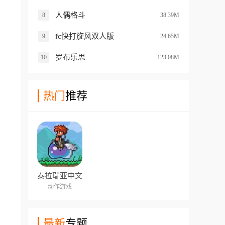
人偶格斗
8
38.39M
fc快打旋风双人版
9
24.65M
罗布乐思
10
123.08M
热门
推荐
泰拉瑞亚中文
版
动作游戏
最新
专题