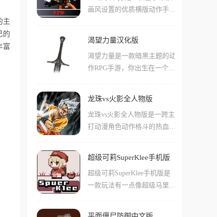
多碎片化叙事的部分，对玩家
画风设置的优质横版动作手
移动、蹲下起身和瞬发魔法等
们来说需要自己拼凑内容!
的主
游，在这款游戏中加入了众多
技巧躲避身后触手怪鱼的追
己的
火影中才有的角色，还有许多
击。游戏共有六个关卡，每个
渴望力量汉化版
有趣的技能和忍术都被游戏收
丰富
关卡都有独特的怪物和攻击方
渴望力量是一款暗黑主题的动
录到了角色的动作当中来，通
式，玩家需要操控角色在狭窄
作RPG手游，你出生在一个被
过玩家们使用特定的键位和连
洞窟中不断前进，通过不断加
混沌和远古邪恶彻底侵蚀的奇
招，玩家们能够轻松的搓出一
点提高抗性与速度，解锁更多
幻世界里，主角作为一名被放
系列不同的技能和大招，让玩
技能，最终利用最短的时间逃
龙珠vs火影全人物版
逐的渴求者，游戏不仅拥有极
家们的战斗力提升很多!游戏
离洞窟。
龙珠vs火影全人物版是一跨主
高的战斗自由度，更融入了R
还支持多人联机战斗和局域网
打动漫角色动作格斗的热血手
oguelike的随机元素，你可以
战斗等多种模式，让您能够和
游，游戏中玩家们可以操作火
钟情于近战的金属轰鸣，或者
好友一起切磋技术!
影或者龙珠动画当中的各种不
是迷恋毁灭性法术的华丽特
超级可莉SuperKlee手机版
同角色进行战斗，无论是同世
效，这里都能让你感受到最纯
超级可莉SuperKlee手机版是
界观的角色战斗还是异世界观
粹的打击快感。
一款玩法有一点像超级马里奥
的角色战斗，各种交互都是非
的像素画风横版动作游戏，在
常的精彩。而且对于各种不同
这款游戏中玩家们可以看到每
角色人物动作的和技能还原也
平面僵尸防御中文版