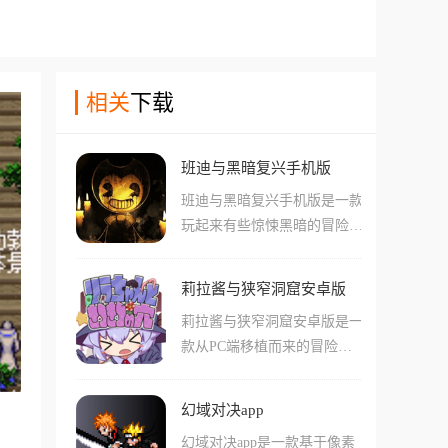
相关
下载
班迪与黑暗复兴手机版
班迪与黑暗复兴手机版是一款
玩起来有些惊悚黑暗的冒险解
谜手游，在游戏中玩家们可以
体验到许多刺激烧脑的解谜体
莉拉酱与狭窄洞窟安卓版
验，当然也会碰到非常黑暗的
莉拉酱与狭窄洞窟安卓版是一
地图场景和很多可怕的怪物!
款从PC端移植而来的冒险闯
在游戏中需要玩家们通过一系
关逃生游戏，采用二次元卡通
列不同的方法直接对故事剧情
画风。玩家将扮演好奇心旺盛
进行修改，并且增强玩家们对
幻域对决app
的魔女莉拉，在狭窄黑暗的洞
于故事的认知。游戏中还有很
幻域对决app是一款基于像素
穴隧道中匍匐爬行，利用左右