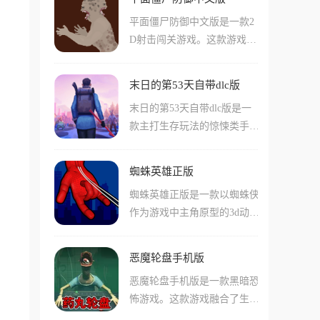
个角色都有着不同的能力，而
是十分不错的!在游戏中玩家
平面僵尸防御中文版是一款2
且其中很多q版角色也换成的
们还可以通过联机等方式，叫
D射击闯关游戏。这款游戏以
原神中的任务的形象，非常的
上你的小伙伴一起来玩游戏!
简约的平面设计为特色，我们
可爱。游戏中玩家需要通过走
玩家将化身为僵尸末日中的神
位和跳跃的方式，简单的躲开
末日的第53天自带dlc版
枪手幸存者使用武器击杀僵
或者击败游戏中的怪物，并且
末日的第53天自带dlc版是一
尸。同时这款游戏提供防御模
向前一直抵达终点!游戏的难
款主打生存玩法的惊悚类手
式和清除模式，我们玩家可以
度并不是很高，但是游戏中的
游，玩家们在游戏中将会在一
自由选择武器，并不断升级装
各种机制和地图比较复杂，需
座广阔的末日废土城市当中进
备以应对更强大的敌人，每一
要玩家们熟悉!
蜘蛛英雄正版
行生存。虽然城市中有着许多
次挑战都充满策略博弈与射击
蜘蛛英雄正版是一款以蜘蛛侠
不同的物资，但想要获取这些
爽感。
作为游戏中主角原型的3d动作
物资却并不简单，游戏中大量
类手游，游戏中玩家们可以使
的变异生物和僵尸一直会守护
用蜘蛛侠作为角色，在城市中
着这些资源点。玩家们如果想
恶魔轮盘手机版
肆意的摆荡飞行，找到那些不
要获取足够多的物资，就需要
恶魔轮盘手机版是一款黑暗恐
法分子打击他们!游戏中的地
想办法让自己的角色升级，并
怖游戏。这款游戏融合了生存
图场景非常多而且复杂，玩家
且装备更加稀有更高级的装
冒险与射击元素，我们玩家需
们需要尽可能的想办法用自己