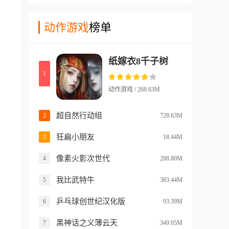
备，肃清资源点！
与恶魔进行一对一的赌命射
的异能来击败这些敌人。其中
击。同时这款游戏背景设定在
动作游戏
榜单
不乏许多强力的敌人，比如有
地下夜总会，我们玩家与恶魔
装甲或者是变异的生物，玩家
轮流使用霰弹枪射击，枪中混
们需要一一击败这些boss单位!
纸嫁衣8千子树
有实弹与空包弹，每局充满变
1
数。在这款游戏当中，我们玩
家需合理利用道具，选择向对
动作游戏 / 268.63M
方或自己开枪，生命值归零即
失败。并且这款游戏具有多结
超自然行动组
2
728.63M
局剧情线，隐藏结局揭示恶魔
狂扁小朋友
3
18.44M
轮盘背后的残酷真相。
像素火影次世代
4
288.80M
我比武特牛
5
383.44M
乒乓球创世纪汉化版
6
93.39M
黑神话之义薄云天
7
349.05M