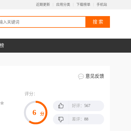
近期更新
应用分类
下载榜单
手机站
榜
意见反馈
评分：
好评：
567
6
分
差评：
88