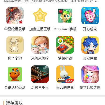
助玩家快速了解当前值得体验的养成游戏。休闲养成游戏推
荐，根据不同题材和玩法进行分类，让新手和老玩家都能轻松
找到符合自己喜好的游戏。休闲养成游戏大全，涵盖卡通、治
愈、经营、放置、模拟等多种类型方便玩家自由选择。
华夏绘世录手
加查之星正版
PonyTown手机
开心萌宠
游
版
狗了个狗
米姆米姆哈
梦想小镇
灵魂序章
会说话的恐龙
后宫三千人
米菲的世界
花花姑娘之魔
法花园
推荐游戏