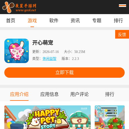
首页
游戏
软件
资讯
专题
排行
首页
游戏
应用
资讯
反馈
专题
榜单
开心萌宠
更新：
2026-07-16
大小：
50.25M
类型：
休闲益智
版本：
2.2.3
立即下载
应用介绍
应用信息
用户评论
排行