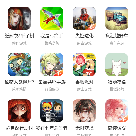
纸嫁衣8千子树
我是弓箭手
失控进化
疯狂越野车
动作游戏
策略塔防
射击游戏
赛车竞速
植物大战僵尸2
星痕共鸣手游
香肠派对
猫汤物语
海底世界
策略塔防
冒险解谜
射击游戏
模拟经营
超自然行动组
我在七年后等着
无限梦境
奇迹暖暖
你
动作游戏
单机游戏
角色扮演
角色扮演