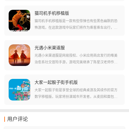
和人类顾客进行交流。游戏作为解忧咖啡馆的续作延续
了经典的像素画风与经营玩法，保留了一代的所有配方
猫司机手机移植版
并加入了全新的剧情和递交物品的新功能。玩家需要根
猫司机手机移植版是一款有些惊悚也有些黑色幽默的恐
据对话线索和顾客的情绪状态制作出适合的饮品，通过
怖游戏，在这款游戏中玩家们将作为乘客乘车出行，突
调制特定的饮品来影响故事的发展，不同的饮品配方会
然之间你发现自己的司机变成了一只猫，而遇到的各种
直接导致不同的故事分支和结局，增加游戏的可玩性和
人物也都变成了动物！这说不出来诡异的场景，让很多
重玩价值。
玩家汗毛倒树，但猫咪开车的可爱和他不断向你述说的
光遇小米渠道服
剧情又特别有趣。在这样灰色幽默的惊悚场景当中，玩
光遇小米渠道服是网易授权、小米应用商店发行的唯美
家们要如何处理呢？
治愈系社交冒险手游，游戏完美继承了陈星汉老师作品
中那份温暖的核心，虽然账号与官服互不共通，但你依
然能在这片广袤的云海中体验到同步的季节更新和复刻
活动，你都将通过收集光之翼结交好友来传递火光，书
大家一起骰子街手机版
写属于你的冒险篇章。
大家一起骰子街是享誉全球的经典桌游及其续作的官方
数字移植版，玩家将扮演城市开发者，从麦田和面包店
这两块地皮开始，通过投掷骰子获取资金，并利用资金
购买各种功能卡牌来扩张领地，你不仅要关注自己的点
数，更要提防对手的掠夺，支持最多四人同屏或在线竞
用户评论
技，是家庭聚会的绝佳选择。