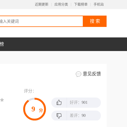
近期更新
应用分类
下载榜单
手机站
榜
意见反馈
评分：
好评：
901
9
分
差评：
90