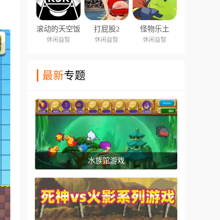
滚动的天空饭
打屁股2
怪物乐土
制版
休闲益智
休闲益智
休闲益智
最新
专题
水族馆游戏