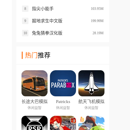
指尖小能手
8
103.95M
掘地求生中文版
9
199.99M
兔兔猜拳汉化版
10
28.19M
热门
推荐
长途大巴模拟
Patricks
航天飞机模拟
器中文版
Parabox
器2
休闲益智
休闲益智
休闲益智