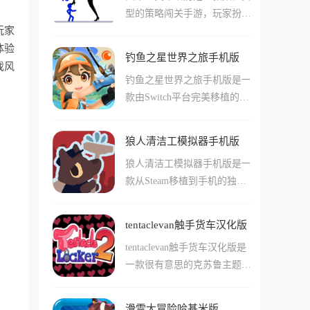
另一方则扮演拆弹专家,通过
型的策略闯关手游，玩家扮演
这些美食朋友装扮自己，参加
使用拆弹手册指引你完成拆弹
玩家
一名接受国王委托的火柴人勇
盛大的派对，通过帮美食洗
任务。游戏内拆弹者看不到手
体验
者，任务是攻破敌军镇守的多
澡、换装、装饰等互动，孩子
册,专家也看不到炸弹,所以每
钓鱼之星世界之旅手机版
层城堡，解救被困在塔顶的公
戏风
能自然而然地认识食材，了解
个人都需要将自己看到的情况
钓鱼之星世界之旅手机版是一
主，游戏的玩法很简单，塔里
食物的制作过程，并建立起对
说出来,随着炸弹的爆炸时间,
款由Switch平台完美移植的高
的每个敌人头上都顶着一个代
食物的初步认知。
交流和配合必须要快,不然炸
画质休闲钓鱼手游，游戏不仅
表战斗力的数字，你必须像玩
弹就会来不及拆除发生爆炸,
继承了原版可爱清新的卡通画
大鱼吃小鱼一样，精准计算每
则闯关失败。
狼人清洁工模拟器手机版
风，更通过40多个风格各异的
一次进攻，才能在这场关于数
狼人清洁工模拟器手机版是一
全球钓点，为你构建了一个庞
字的游戏中存活下去。
款从Steam移植到手机的独特
大的钓鱼宇宙，你可以从各具
游戏，游戏融合了潜行和喜剧
特色的鱼类中丰富你的图鉴，
元素。在里面玩家将扮演身负
通过不断磨练技巧和升级装
tentaclevan触手货车汉化版
狼人诅咒的清洁工凯尔，为了
备，从一个连小鱼苗都拽不动
tentaclevan触手货车汉化版是
凑齐房租不得不接受七天无偿
的菜鸟，进化成为横跨极地与
一款很有意思的克苏鲁主题冒
夜班的高危工作。白天你需要
赤道的顶级垂钓达人。
险闯关手游，在这款手游中玩
做的是恪守职业本分清理办公
家们可以驾驶着一辆超级触手
室的污渍杂物，夜晚则要在血
滑雪大冒险哈基米版