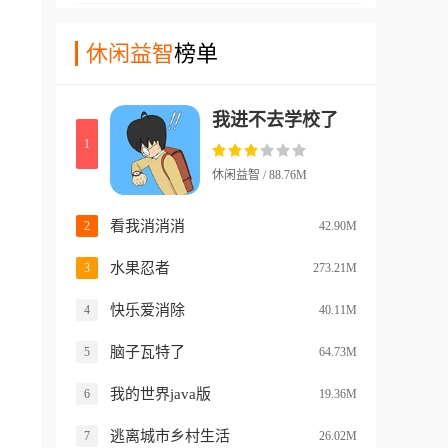
到十分刺激的游戏历程！
玩家们需要使用原作碧蓝档案
组，所以各种僵尸在移动过程
当中的部分角色来进行游戏，
休闲益智
榜单
当中也有很多区别，还有一些
通过判断枪内弹药的数量和种
僵尸会绕路攻击，需要玩家们
类，玩家们将有机会通过各种
合理的布置自己的植物，不要
我进不去学校了
方式直接对对手发动攻击，同
出现漏洞!
1
样对手也可以想办法来攻击
你！游戏中具体如何操作游玩
休闲益智 / 88.76M
还是非常复杂的，不同的局面
下如何处理都需要玩家们自己
看我消消消
2
42.90M
想办法来胜利！
水果忍者
3
273.21M
快乐爱消除
4
40.11M
脑子瓦特了
5
64.73M
我的世界java版
6
19.36M
逃离城市乡村生活
7
26.02M