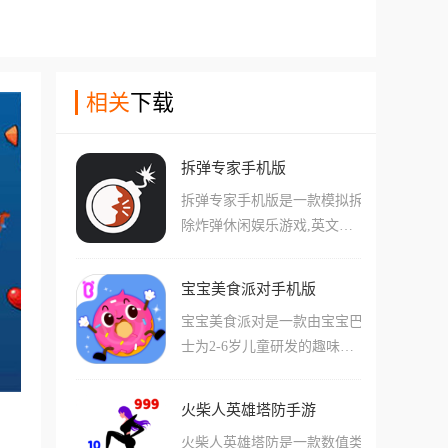
相关
下载
拆弹专家手机版
拆弹专家手机版是一款模拟拆
除炸弹休闲娱乐游戏,英文名
叫Keep Talking and Nobody Ex
plodes,也叫保持交流就没人爆
宝宝美食派对手机版
炸、拆弹能手。游戏支持双人
宝宝美食派对是一款由宝宝巴
和多人游玩,玩家将和好友一
士为2-6岁儿童研发的趣味食
起拆除炸弹,一不小心,炸弹就
育启蒙手游，游戏将汉堡、蛋
会砰的一声发生爆炸。在游戏
糕、面条等10种常见美食做成
中,玩家一方扮演拆弹者,目标
火柴人英雄塔防手游
了可爱的卡通形象，它们不仅
是在伙伴的帮助下拆除炸弹,
火柴人英雄塔防是一款数值类
会说话，宝贝的任务就是帮助