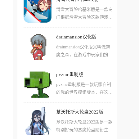
面包车在大街上闲逛，可以选
月微光与加班灯火的交织中艰
滑雪大冒险哈基米版是一款专
择抓捕您看见的任意路人!游
难压制狂暴的本能，在规定时
门根据滑雪大冒险这款游戏创
戏玩法十分的有趣，随着您游
间内完成清洁任务的同时严守
作的同人游戏版本，在这个版
戏的流畅进行，还会收集到更
狼人身份不被发现。
本的游戏中玩家们可以使用跳
多的细胞功能，允许玩家利用
drainmansion汉化版
跃的方式躲避各种障碍，并且
这些细胞功能直接为自己解锁
drainmansion汉化版又叫做魅
一路上通过拾取各种道具直接
各种不同的特殊能力，还能够
魔之森，在游戏中玩家们扮演
高速前进！游戏中支持用户们
让用户们简单的进行操作!
的主角会偶然来到一个废弃的
使用的角色快速的使用道具前
豪宅当中，这里看起来废弃了
进甚至飞行，如何使用这些不
pvzmc重制版
很久，玩家却被各种谜题困在
同的道具将会成为玩家们关注
pvzmc重制版是一款玩家自制
了里面。在游戏中有不少的魔
的重点！游戏中还有许多特殊
的我的世界模组版本，在这款
物在游荡，玩家们需要合理判
的玩法和内容，等你来体验
游戏版本中，用户们可以体验
断游戏中的行进路线，并且想
哦！
到直接使用各种植物在我的世
办法进行解谜，找到快速逃离
基沃托斯大轮盘2022版
界游戏中进行种植并且防御僵
这里的方法！游戏中有不少特
基沃托斯大轮盘2022版是一款
尸进攻的快乐，还能够看到和
别好玩的游戏细节，还有完善
特别好玩的恶魔轮盘赌衍生版
原版游戏有许多不同的玩法!
的故事链条，能让玩家们体验
本游戏，在这个版本的游戏中
由于变成了我的世界游戏模