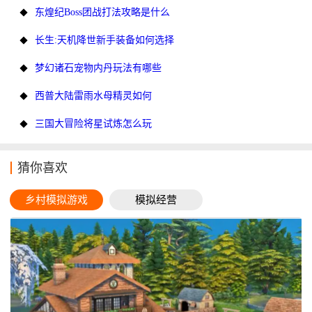
东煌纪Boss团战打法攻略是什么
长生:天机降世新手装备如何选择
梦幻诸石宠物内丹玩法有哪些
西普大陆雷雨水母精灵如何
三国大冒险将星试炼怎么玩
猜你喜欢
乡村模拟游戏
模拟经营