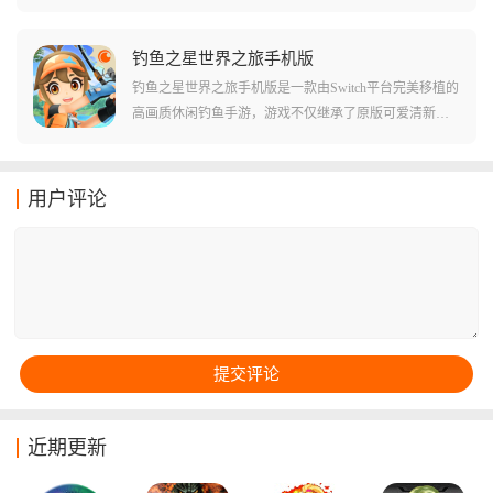
镇守的多层城堡，解救被困在塔顶的公主，游戏的玩法
很简单，塔里的每个敌人头上都顶着一个代表战斗力的
数字，你必须像玩大鱼吃小鱼一样，精准计算每一次进
钓鱼之星世界之旅手机版
攻，才能在这场关于数字的游戏中存活下去。
钓鱼之星世界之旅手机版是一款由Switch平台完美移植的
高画质休闲钓鱼手游，游戏不仅继承了原版可爱清新的
卡通画风，更通过40多个风格各异的全球钓点，为你构
建了一个庞大的钓鱼宇宙，你可以从各具特色的鱼类中
丰富你的图鉴，通过不断磨练技巧和升级装备，从一个
用户评论
连小鱼苗都拽不动的菜鸟，进化成为横跨极地与赤道的
顶级垂钓达人。
近期更新