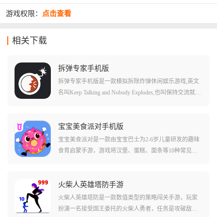
游戏权限：
点击查看
相关下载
拆弹专家手机版
拆弹专家手机版是一款模拟拆除炸弹休闲娱乐游戏,英文
名叫Keep Talking and Nobody Explodes,也叫保持交流就没
人爆炸、拆弹能手。游戏支持双人和多人游玩,玩家将和
好友一起拆除炸弹,一不小心,炸弹就会砰的一声发生爆
炸。在游戏中,玩家一方扮演拆弹者,目标是在伙伴的帮助
宝宝美食派对手机版
下拆除炸弹,另一方则扮演拆弹专家,通过使用拆弹手册指
宝宝美食派对是一款由宝宝巴士为2-6岁儿童研发的趣味
引你完成拆弹任务。游戏内拆弹者看不到手册,专家也看
食育启蒙手游，游戏将汉堡、蛋糕、面条等10种常见美
不到炸弹,所以每个人都需要将自己看到的情况说出来,随
食做成了可爱的卡通形象，它们不仅会说话，宝贝的任
着炸弹的爆炸时间,交流和配合必须要快,不然炸弹就会来
务就是帮助这些美食朋友装扮自己，参加盛大的派对，
不及拆除发生爆炸,则闯关失败。
通过帮美食洗澡、换装、装饰等互动，孩子能自然而然
火柴人英雄塔防手游
地认识食材，了解食物的制作过程，并建立起对食物的
火柴人英雄塔防是一款数值类型的策略闯关手游，玩家
初步认知。
扮演一名接受国王委托的火柴人勇者，任务是攻破敌军