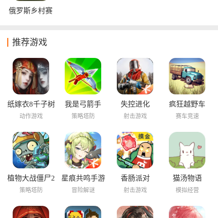
俄罗斯乡村赛
车手
推荐游戏
纸嫁衣8千子树
我是弓箭手
失控进化
疯狂越野车
动作游戏
策略塔防
射击游戏
赛车竞速
植物大战僵尸2
星痕共鸣手游
香肠派对
猫汤物语
海底世界
策略塔防
冒险解谜
射击游戏
模拟经营