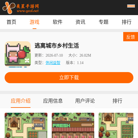
首页
游戏
软件
资讯
专题
排行
首页
游戏
应用
资讯
反馈
专题
榜单
逃离城市乡村生活
更新：
2026-07-10
大小：
26.02M
类型：
休闲益智
版本：
1.14
立即下载
应用介绍
应用信息
用户评论
排行