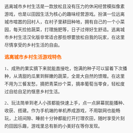
逃离城市乡村生活是一款放松且没有压力的休闲经营模拟像素
游戏，也是以田园生活为核心的趣味经营游戏。扮演一位远离
城市喧嚣的回村人，在村子里耕田种地，拥有自己的一个小菜
园，每天捡拾蔬菜，打理施肥等，日子过得好生舒适。逃离城
市乡村生活汉化版非常适合那些想要放松自我的玩家，在这里
尽情享受的乡村生活的自由。
逃离城市乡村生活游戏特色
1、成熟的果实摘下来就能直接吃，饱满的种子可以留着下次播
种，从清甜的瓜果到鲜嫩的蔬菜，全是大自然的馈赠。在这里
不用为三餐发愁，摘把青菜炒个菜，摘串葡萄当零食，轻松度
过自给自足的惬意乡村生活。
2、玩法简单到老人小孩都能快速上手，点一点屏幕就能播种、
收获、搭建。作为手机端的单机养成游戏，不用联网也能畅
玩，上班间隙、睡前十分钟都能打开打理农田，随时享受片刻
的田园乐趣，游戏里总有新的小美好在等你发现。