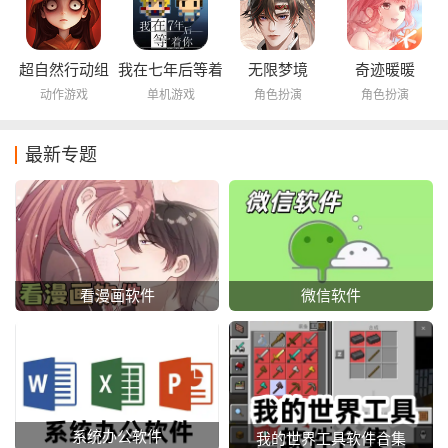
超自然行动组
我在七年后等着
无限梦境
奇迹暖暖
你
动作游戏
单机游戏
角色扮演
角色扮演
最新专题
看漫画软件
微信软件
系统办公软件
我的世界工具软件合集