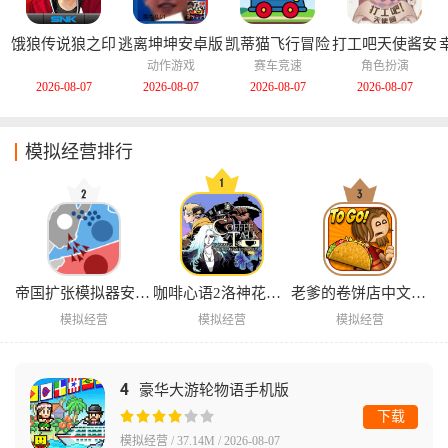
饿狼传说狼之印
逃离坤坤安卓版
凯蒂猫飞行冒险
打工吧天使酱安
记安卓版
中文版
卓版
动作游戏
赛车竞速
角色扮演
2026-08-07
2026-08-07
2026-08-07
2026-08-07
模拟经营排行
帝国扩张模拟器安卓版
咖啡心语2洛神花与蓝蝴蝶手游
老爹的卷饼店中文版下载
模拟经营
模拟经营
模拟经营
4
豪华大游轮物语手机版
下载
模拟经营 / 37.14M / 2026-08-07