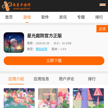
首页
游戏
软件
资讯
专题
排行
首页
游戏
应用
资讯
反馈
专题
榜单
星光庭院官方正版
更新：
2026-05-29
大小：
81.83M
类型：
模拟经营
版本：
1.4.0
立即下载
应用介绍
应用信息
用户评论
排行