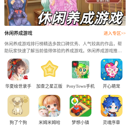
休闲养成游戏
进入专区>>
休闲养成游戏排行榜精选多款口碑优秀、人气较高的作品，帮
助玩家快速了解当前值得体验的养成游戏。休闲养成游戏推
荐，根据不同题材和玩法进行分类，让新手和老玩家都能轻松
找到符合自己喜好的游戏。休闲养成游戏大全，涵盖卡通、治
愈、经营、放置、模拟等多种类型方便玩家自由选择。
华夏绘世录手
加查之星正版
PonyTown手机
开心萌宠
游
版
狗了个狗
米姆米姆哈
梦想小镇
灵魂序章