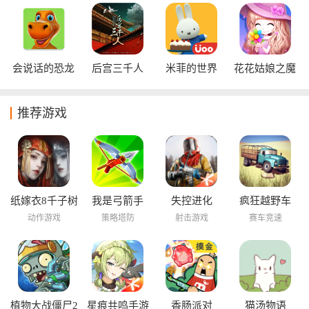
会说话的恐龙
后宫三千人
米菲的世界
花花姑娘之魔
法花园
推荐游戏
纸嫁衣8千子树
我是弓箭手
失控进化
疯狂越野车
动作游戏
策略塔防
射击游戏
赛车竞速
植物大战僵尸2
星痕共鸣手游
香肠派对
猫汤物语