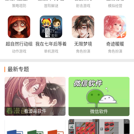
海底世界
策略塔防
冒险解谜
射击游戏
模拟经营
超自然行动组
我在七年后等着
无限梦境
奇迹暖暖
你
动作游戏
单机游戏
角色扮演
角色扮演
最新专题
看漫画软件
微信软件