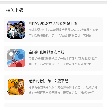
相关下载
咖啡心语2洛神花与蓝蝴蝶手游
咖啡心语2洛神花与蓝蝴蝶手游是从Switch完美移植的都
市幻想叙事模拟手游，作为系列的第二部，它保留了前
作备受好评的深夜咖啡馆设定，背景依旧是那个种族共
存的平行世界西雅图，玩家将继续扮演那名深藏不露的
咖啡师，除了经典的咖啡、红茶、绿茶，这次还引入了
帝国扩张模拟器安卓版
全新的洛神花与蓝蝴蝶材料，为你带来更丰富的配方。
帝国扩张模拟器安卓版是一款主打即时策略对战的战争
类手游，游戏背景设定在一个像素风格的全球战场上，
你将作为帝国的最高统帅，通过派遣军队占领地盘来不
断壮大版图，开局就能直接点满生产速度和初始兵力，
从容应对征服、军团、统治及剧本四大模式下的海量挑
老爹的卷饼店中文版下载
战。
老爹的卷饼店中文版作为老爹系列作品之一，延续了经
典的卡通画风与经营玩法，玩家在游戏中将成为一位美
食烹饪者，需要经营自己的店铺并招待前来就餐的顾
客。游戏设计了烹饪、建造等多种任务，提供40种独特