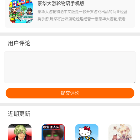
的特殊食谱，加入可解锁的12个独立假期，还可以购买
豪华大游轮物语手机版
升级、家具和海报来装饰自己的商店。玩家需要为客户
豪华大游轮物语中文版是一款开罗游戏出品的商业经营
制作各种口味的卷饼，例如炸鱼卷、鸡肉卷、牛肉卷
类手游,玩家将扮演游轮经理经营一艘豪华大游轮,载着乘
等，并根据顾客的要求调整配料和材料，以获得更高的
客前往世界各地旅行。游戏采用经典的像素画风,玩家可
小费和收益。
以在游轮上建造各种娱乐设施、餐厅、泳池等场所,通过
合理规划和布局提高乘客满意度,吸引更多顾客,打造世界
用户评论
级五星豪华游轮。随着游戏推进,玩家可以开发新的旅游
国家,邀请国王和明星上船,不断扩张船体规模,最终成为风
靡全球的豪华游轮之王。
近期更新