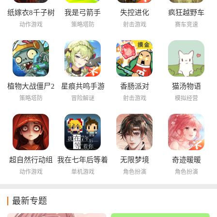
纸嫁衣8千子树
我是弓箭手
失控进化
疯狂越野车
动作游戏
策略塔防
射击游戏
赛车竞速
植物大战僵尸2
星痕共鸣手游
香肠派对
猫汤物语
海底世界
策略塔防
冒险解谜
射击游戏
模拟经营
超自然行动组
我在七年后等着
无限梦境
奇迹暖暖
你
动作游戏
单机游戏
角色扮演
角色扮演
最新专题