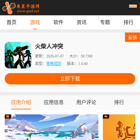
首页
游戏
软件
资讯
专题
排行
首页
游戏
应用
资讯
反馈
专题
榜单
火柴人冲突
更新：
2026-07-07
大小：
59.73M
类型：
策略塔防
版本：
1.4.40
立即下载
应用介绍
应用信息
用户评论
排行