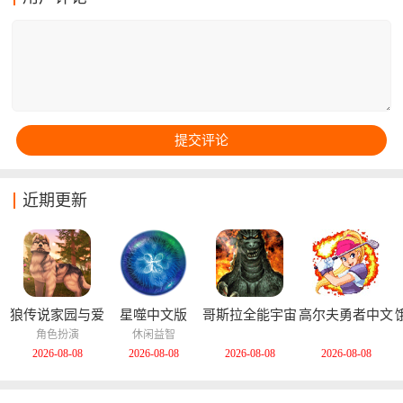
对势力交锋，并寻觅传说中的神器以恢复失去的神力。
晚金币会自动生成，可以用金币建造和升级建筑、城
墙、防御塔等防御工事。通过周而复始的探索与建设，
不断壮大自己的王国，最终击败所有贪婪生物，实现王
国的繁荣与安全。
近期更新
狼传说家园与爱
星噬中文版
哥斯拉全能宇宙
高尔夫勇者中文
心中文版
中文版
版
角色扮演
休闲益智
2026-08-08
2026-08-08
2026-08-08
2026-08-08