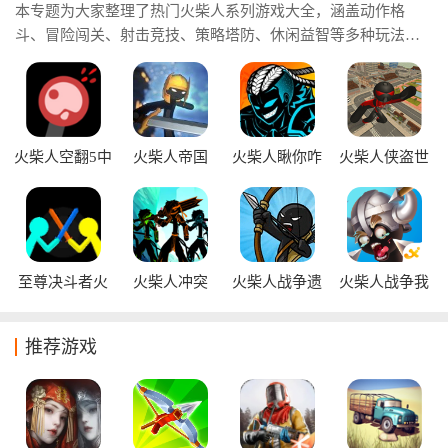
本专题为大家整理了热门火柴人系列游戏大全，涵盖动作格
斗、冒险闯关、射击竞技、策略塔防、休闲益智等多种玩法。
同时精选优质火柴人系列游戏合集，并汇集热门火柴人系列游
戏手机版资源，帮助玩家快速找到适合自己的精品作品，尽情
体验火柴人世界带来的刺激挑战与无限乐趣。
火柴人空翻5中
火柴人帝国
火柴人瞅你咋
火柴人侠盗世
文版
地
界
至尊决斗者火
火柴人冲突
火柴人战争遗
火柴人战争我
柴人中文版
产官方正版
是弓箭手
推荐游戏