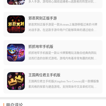
多人手游，游戏核心围绕追捕者vs逃脱者的阵营对抗展
开，你可以选择化身拥有超自然力量的狩猎者在限定时
间内清场，也可以作为逃脱者与队友在充满机关的地狱
殿堂中寻找宝石碎片，镶嵌大门逃出生天。
邪恶冥刻正版手游
邪恶冥刻正版手游是一款从steam上端游移植过来的卡牌
对战手游，在这款手游中用户们能够简单的通过组合各
种不同的卡牌和卡组，简单的体验到包括肉鸽密室等一
系列复杂的玩法和内容。在这款游戏中虽然有着比较复
杂的暗黑剧情和可怕的氛围，但是在主体的卡牌游戏玩
抓抓地牢手机版
法上是一点都不含糊的，不但卡组的配置非常丰富多
抓抓地牢手机版是一款以卡牌策略玩法融合经典肉鸽玩
样，还能帮助用户们感受到更多有趣的玩法和内容!
法而打造的创新式游戏，游戏内有着非常有趣的机制设
定，玩家所有的攻击都是需要靠抓娃娃进行的，抓到小
剑之类的攻击性道具则是攻击，其余的就是技能和防御
了，所以想要更好地取得游戏胜利，则是需要一点点抓
王国两位君主手机版
娃娃机的技巧了。除此之外，游戏还有着丰富角色和卡
王国两位君主手机版(Kingdom Two Crowns)是一款横版像
牌提供，在这里有着数十位技能完全不同的角色，这些
素风格的探索与建造游戏，支持简体中文且单机可玩。
角色可以帮助玩家更好地获得游戏的胜利。游戏中玩家
玩家扮演君主，招募追随者，建造防御工事，抵御贪婪
通过操控娃娃机抓取各式各样的物品，如武器、盾牌、
生物的袭击。游戏采用独特的昼夜循环玩法：白天骑马
消耗品等，来调整自己的战斗策略，在地牢中探险与敌
探索地图，收集金币和资源，招募NPC，寻找新技术;夜
用户评论