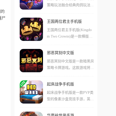
策略玩法融合经典肉鸽玩法而
玩法和内容。在这款游戏中虽
同的
打造的创新式游戏，游戏内有
然有着比较复杂的暗黑剧情和
僵尸
着非常有趣的机制设定，玩家
可怕的氛围，但是在主体的卡
王国两位君主手机版
所有的攻击都是需要靠抓娃娃
。
牌游戏玩法上是一点都不含糊
王国两位君主手机版(Kingdo
进行的，抓到小剑之类的攻击
的，不但卡组的配置非常丰富
m Two Crowns)是一款横版像
性道具则是攻击，其余的就是
多样，还能帮助用户们感受到
素风格的探索与建造游戏，支
技能和防御了，所以想要更好
更多有趣的玩法和内容!
持简体中文且单机可玩。玩家
地取得游戏胜利，则是需要一
邪恶冥刻中文版
扮演君主，招募追随者，建造
点点抓娃娃机的技巧了。除此
邪恶冥刻中文版是一款暗黑风
防御工事，抵御贪婪生物的袭
之外，游戏还有着丰富角色和
策略卡牌游戏。这款游戏将卡
击。游戏采用独特的昼夜循环
卡牌提供，在这里有着数十位
牌、肉鸽、解谜、心理恐怖元
玩法：白天骑马探索地图，收
技能完全不同的角色，这些角
素完美融合，给我们玩家打造
集金币和资源，招募NPC，寻
色可以帮助玩家更好地获得游
起床战争手机版
了扑朔迷离的游戏世界。在这
找新技术;夜晚金币会自动生
戏的胜利。游戏中玩家通过操
起床战争手机版是一款PVP类
款游戏当中，我们玩家将通过
成，可以用金币建造和升级建
控娃娃机抓取各式各样的物
型的像素沙盒竞技手游，英文
不同方式来获得一副森林生物
筑、城墙、防御塔等防御工
品，如武器、盾牌、消耗品
名叫Bed Wars，由Blockman G
卡牌，在布满机关和谜题的房
事。通过周而复始的探索与建
等，来调整自己的战斗策略，
O Studio推出。游戏在我的世
间内寻找打败神秘人的道具和
设，不断壮大自己的王国，最
在地牢中探险与敌对势力交
华夏绘世录手游