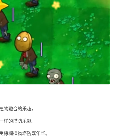
植物融合的乐趣。
一样的塔防乐趣。
受棕榈植物塔防嘉年华。