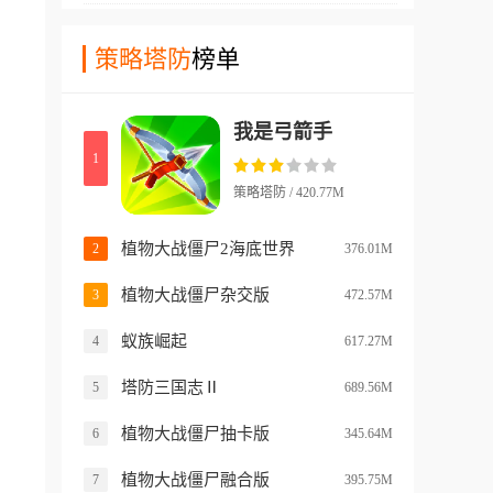
选择自己喜欢的机体组成终极
汁原味的8人回合制对战玩
墓地、额外卡组，甚至发动场
小队，通过策略回合制战斗的
法，更是全球玩家抢先探索新
策略塔防
榜单
地魔法来击败盲注。
方式，在主线剧情中重现经典
内容测试新机制的首选阵地，
名场面，体验沉浸式的宇宙世
你将与全球7名对手同台竞
纪战争。
我是弓箭手
技，通过招募英雄、激活羁
1
绊、合成神装，在随机的选秀
与对战中登顶云顶之弈。
策略塔防 / 420.77M
植物大战僵尸2海底世界
2
376.01M
植物大战僵尸杂交版
3
472.57M
蚁族崛起
4
617.27M
塔防三国志Ⅱ
5
689.56M
植物大战僵尸抽卡版
6
345.64M
植物大战僵尸融合版
7
395.75M