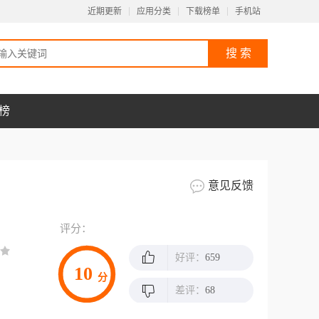
近期更新
应用分类
下载榜单
手机站
榜
意见反馈
评分：
好评：
659
10
分
差评：
68