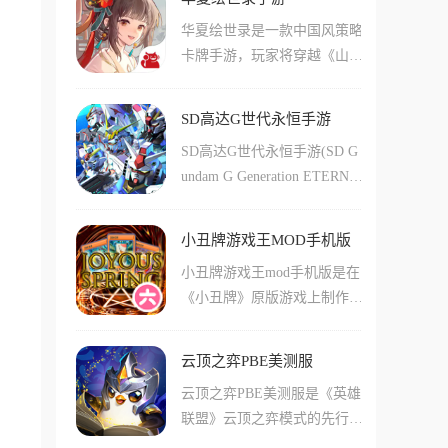
界的基础上创建了全新的玩
方法，最后将逐步揭开隐藏在
终击败所有贪婪生物，实现王
锋，并寻觅传说中的神器以恢
华夏绘世录是一款中国风策略
法，16名玩家将被分为四个四
莱斯希小屋内的秘密，非常具
国的繁荣与安全。
复失去的神力。
卡牌手游，玩家将穿越《山河
人小组，每个小组出生在不同
有挑战性。
社稷图》，成为手握指点江山
的岛屿中，各自岛屿上都有基
笔的绘世者，绘制一个真实的
地和床。只要床存在，玩家就
SD高达G世代永恒手游
华夏文明。游戏以模拟、收
可以无限复活重生，玩家需要
SD高达G世代永恒手游(SD G
集、养成为核心玩法，玩家将
挖掘岛屿资源与商人交易购买
undam G Generation ETERNA
招募李白、武则天、徐霞客等
道具和武器，修建桥梁通往其
L)是一款以高达系列为背景的
200+动态名士，推进百家争
他岛屿抢夺资源并摧毁敌人的
回合制策略模拟游戏，作为G
鸣、开辟丝绸之路等历史事
床。游戏增加了7种不同的药
小丑牌游戏王MOD手机版
世代系列的最新作，延续了系
件，在水墨3D渲染的画卷中
水系统，隐身药水能让你悄悄
小丑牌游戏王mod手机版是在
列核心玩法的同时带来了前所
体验「会呼吸的历史」。游戏
接近敌方大本营挖掉床，配合
《小丑牌》原版游戏上制作的
未有的内容体量。游戏收录了
邀请了顶级配音阵容，人物形
多种策略玩法让团队配合成为
魔改整合版，你依然要通过打
超过70部高达作品中的500多
象、服饰与朝代完美契合，为
取胜关键。
出同花、顺子等这样德州里面
款机动战士与角色，从初代
玩家打造了一个有温度会呼吸
云顶之弈PBE美测服
的牌型来赚筹码，但这里的小
《机动战士高达》一直延续到
的国风世界。
云顶之弈PBE美测服是《英雄
丑牌全变成了你熟悉的游戏王
《水星的魔女》，全系列机体
联盟》云顶之弈模式的先行测
里面的卡牌，你要做的不仅是
与驾驶员自由组合。玩家可以
试移动版，它不仅有着端游原
算数，还要像决斗者一样管理