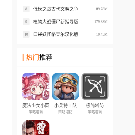
低模之战古代文明之争
8
89.78M
植物大战僵尸新指导版
9
179.38M
口袋妖怪格查尔汉化版
10
10.43M
热门
推荐
魔法少女小圆
小兵特工队
极简塔防
Magia Exedra
策略塔防
策略塔防
策略塔防