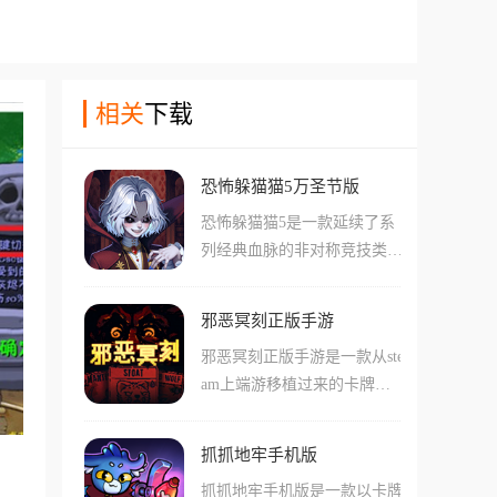
相关
下载
恐怖躲猫猫5万圣节版
恐怖躲猫猫5是一款延续了系
列经典血脉的非对称竞技类多
人手游，游戏核心围绕追捕者
vs逃脱者的阵营对抗展开，你
邪恶冥刻正版手游
可以选择化身拥有超自然力量
邪恶冥刻正版手游是一款从ste
的狩猎者在限定时间内清场，
am上端游移植过来的卡牌对
也可以作为逃脱者与队友在充
战手游，在这款手游中用户们
满机关的地狱殿堂中寻找宝石
能够简单的通过组合各种不同
碎片，镶嵌大门逃出生天。
抓抓地牢手机版
的卡牌和卡组，简单的体验到
抓抓地牢手机版是一款以卡牌
包括肉鸽密室等一系列复杂的