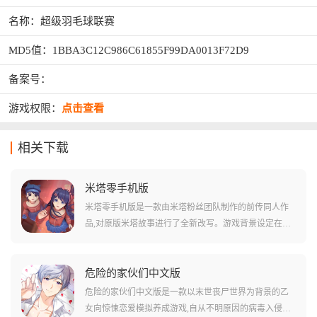
名称：超级羽毛球联赛
MD5值：1BBA3C12C986C61855F99DA0013F72D9
备案号：
游戏权限：
点击查看
相关下载
米塔零手机版
米塔零手机版是一款由米塔粉丝团队制作的前传同人作
品,对原版米塔故事进行了全新改写。游戏背景设定在原
作事件发生的前一年,玩家将扮演金发角色零探索神秘的
米塔世界。手机版是由PC端移植而来,里面完整移植了游
戏的全部内容,需要借助自带模拟器才能运行。游戏融合
危险的家伙们中文版
了解谜、互动养成与逃生元素,加入了全部的米塔角色,支
危险的家伙们中文版是一款以末世丧尸世界为背景的乙
持互动对话,拥有独特的动作设计、表情差分和配音。
女向惊悚恋爱模拟养成游戏,自从不明原因的病毒入侵后,