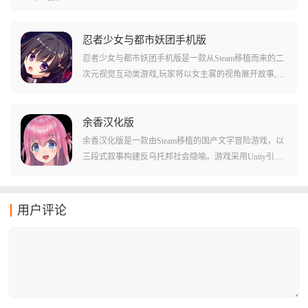
整个世界中到处都充满了恐怖的丧尸与致命的陷阱,而玩
家将会化身为女主,在里面和各种帅气的男性角色携手并
进,共渡难关。游戏采用二次元画风,拥有多位不同类型的
忍者少女与都市妖团手机版
帅气男主角,从霸道总裁到阳光型男再到奶狗暖男,玩家可
忍者少女与都市妖团手机版是一款从Steam移植而来的二
以任意攻略喜欢的角色,建立紧密关系并抵御丧尸攻击。
次元视觉互动类游戏,玩家将以女主雾的视角展开故事,与
多结局设定让故事的最终走向由玩家自己掌握,不同的选
幽灵好友玛丽一起保护神秘少女莉莉,并解决一直纠缠不
择会开启不同的故事线,解锁多种独特结局。
休的恶灵无头骑士。游戏采用细腻的日系画风,将青春日
常与都市奇幻、悬疑解谜完美结合,以点击推进剧情和选
余香汉化版
择对话为主,适合剧情向玩家利用碎片时间体验。整个流
余香汉化版是一款由Steam移植的国产文字冒险游戏，以
程约两小时,拥有多结局设定,不同的选择将决定故事走向,
三段式叙事构建反乌托邦社会隐喻。游戏采用Unity引擎
开启温馨圆满、遗憾悲剧或开放式暧昧等不同结局。
开发，融合逃脱机制、身份反转与时间循环玩法，通过
像素美术风格呈现末日背景下的人际关系。在这个高度
规范化的未来社会中，年轻人们被迫在接受高等教育导
用户评论
致记忆清除和成为被社会遗弃者之间做出选择。玩家将
跟随主角余香与我的度假之旅，通过多结局设计收集碎
片化线索，从不同角色视角逐步还原完整剧情，最终拼
凑出震撼的世界全貌。