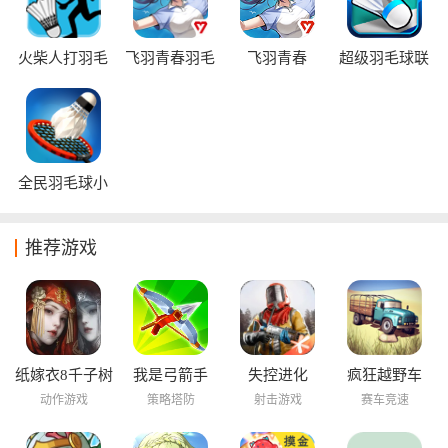
火柴人打羽毛
飞羽青春羽毛
飞羽青春
超级羽毛球联
球手机版
球
赛
全民羽毛球小
游戏
推荐游戏
纸嫁衣8千子树
我是弓箭手
失控进化
疯狂越野车
动作游戏
策略塔防
射击游戏
赛车竞速