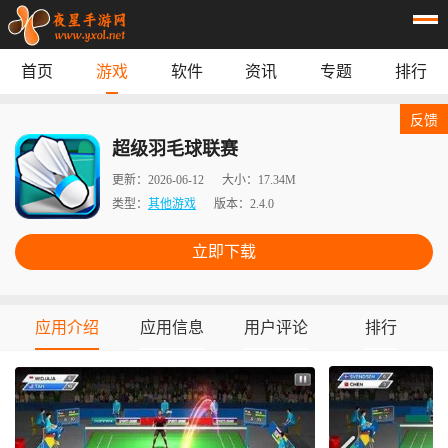
首页
游戏
软件
资讯
专题
排行
首页
游戏
应用
资讯
反馈
专题
榜单
超级羽毛球联赛
更新：
2026-06-12
大小：
17.34M
类型：
其他游戏
版本：
2.4.0
立即下载
应用介绍
应用信息
用户评论
排行