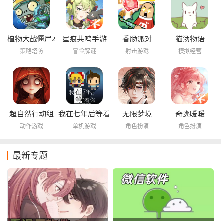
植物大战僵尸2
星痕共鸣手游
香肠派对
猫汤物语
海底世界
策略塔防
冒险解谜
射击游戏
模拟经营
超自然行动组
我在七年后等着
无限梦境
奇迹暖暖
你
动作游戏
单机游戏
角色扮演
角色扮演
最新专题