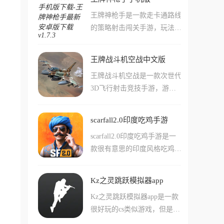
感，玩家们在游戏中也可以看
且与自己的队友合作，想办法
王牌神枪手是一款走卡通路线
到许多比较老比较经典的地图
击败尽可能多的对手获取胜
的策略射击闯关手游，玩法简
场景和玩法!在这款游戏中用
利!游戏作为正式版还补全了
单直接，你就是一个躲在暗处
户们可以简单的使用各种cf或
比如剧情一类的玩法，让游戏
的超级特工，只需动动手指点
者cs中出现过的武器来战斗。
更加丰富了!
王牌战斗机空战中文版
点屏幕，瞄准那些黑手党来一
游戏中还有不少非常有趣的玩
王牌战斗机空战是一款次世代
发致命射击，只要你能做到枪
法，比如生化模式幽灵模式，
3D飞行射击竞技手游，游戏
枪爆头，就能像电影里的孤胆
这些经典玩法都是玩家们可以
深度还原了20多架基于现代真
英雄一样帅气通关。
轻松体验到的!
实原型的战斗机，并配备了15
scarfall2.0印度吃鸡手游
种以上的独特导弹与反导弹系
scarfall2.0印度吃鸡手游是一
统，还内置了功能强大的MO
款很有意思的印度风格吃鸡手
D菜单，玩家可以在360度的
游，在这款手游中不但有着许
开放环境中自由翱翔，与全球
多的印度玩家，还有着精心打
玩家展开PVP较量，感受电影
Kz之灵跳跃模拟器app
造的复杂印度场景和地图。游
级的空中缠斗。
Kz之灵跳跃模拟器app是一款
戏中的玩法还是和传统的吃鸡
很好玩的cs类似游戏，但是游
游戏差不多，玩家们可以通过
戏中主要是模拟的cs中的移动
获取地图上的武器装备来强化