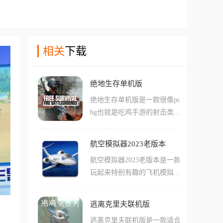
相关
下载
绝地生存单机版
绝地生存单机版是一款很像pu
bg也就是吃鸡手游的射击类游
戏，在这款游戏中玩家们可以
体验到非常多不同种类的枪械
航空模拟器2023老版本
武器，游戏中还有复杂的地图
航空模拟器2023老版本是一款
地形，还有不少的载具。游戏
玩起来特别有趣的飞机模拟驾
中支持用户们通过战斗不断对
驶手游，在这款手游中支持玩
抗人机对手，磨炼自己的实
家们直接驾驶自己的飞机简单
力！在这款游戏中，玩家们还
逃离克里夫联机版
的飞向蓝天!游戏中玩家们可
能够收集到不少优质的道具，
逃离克里夫联机版是一款适合
以复刻自己飞机每一个驾驶的