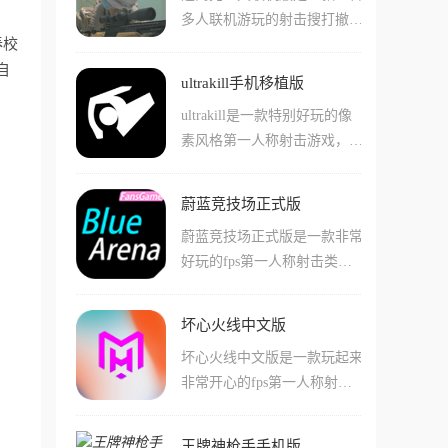
通过利用这些道具和武器，玩
多人联机游玩的射击搜打撤手
细节，还能直接操控飞机的方
家们能简单的增强自己的实
春校
游，这款游戏采用了最近非常
向舵油门等不同的设施。飞机
力！
自
火爆的搜打撤主题玩法，支持
在空中时还支持一定的自动飞
ultrakill手机移植版
玩家们操作自己的角色在废土
行能力，大大的降低玩家们游
ultrakill是一款特别好玩的像
当中执行各种不同种类的任
玩的负担!但是起飞降落这些
素风格第一人称射击游戏，这
务，还能直接采用单机或者联
流程都是需要玩家们进行手操
款游戏的口碑是非常不错的，
机不同的游玩模式！在这款游
的!
有着doom的高速战斗加上鬼
戏中支持用户们击败各种单机
蔚蓝竞技场正式版
泣式评分系统，打起来又爽又
的敌人和npc角色，掠夺他们
蔚蓝竞技场正式版是一款非常
帅！而且手机移植版把PC端
的物品并且带出战局！游戏中
好玩的fps第一人称射击类游
内容基本都搬过来了，包括V
还有丰富的武器种类和玩法，
戏，在游戏中玩家们可以看到
1机器人的冲刺滑铲二段跳都
等着你来体验！
很多熟悉的蔚蓝档案角色，还
在，血源系统靠杀敌回血，不
坏心火线中文版
能使用她们的专属武器来进行
打人就没血。武器有左轮、霰
坏心火线中文版是一款玩起来
战斗!游戏中有着许多非常复
弹枪、轨道炮好几种，每种还
非常开心的fps第一人称射击
杂的地图，还有很多有趣的机
能切换副模式，比如左轮可以
手游，在这款游戏中有着很多
制和地图机关，玩家们需要合
往天上扔硬币然后开枪弹射爆
与老的cf游戏相似的画面和手
理运用这些地图上的内容，并
头，操作上限很高！
王牌神枪手手机版