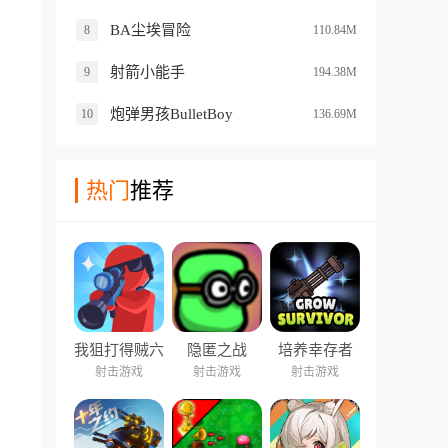
BA尘埃冒险
8
110.84M
射箭小能手
9
194.38M
炮弹男孩BulletBoy
10
136.69M
热门
推荐
我狙打得贼六
隐匿之战
培养幸存者
2
射击游戏
射击游戏
射击游戏