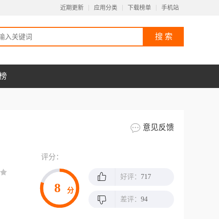
近期更新
应用分类
下载榜单
手机站
榜
意见反馈
评分：
好评：
717
8
分
差评：
94