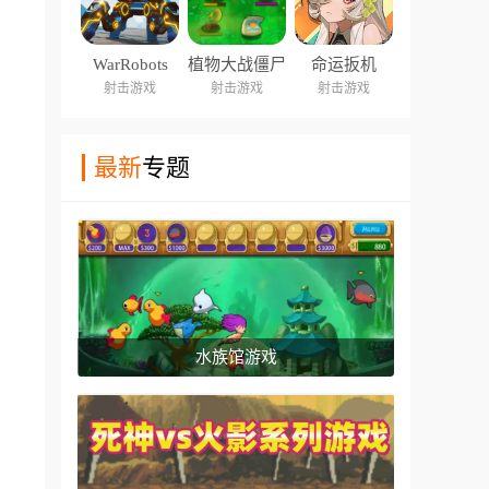
WarRobots
植物大战僵尸
命运扳机
火力版
射击游戏
射击游戏
射击游戏
最新
专题
水族馆游戏