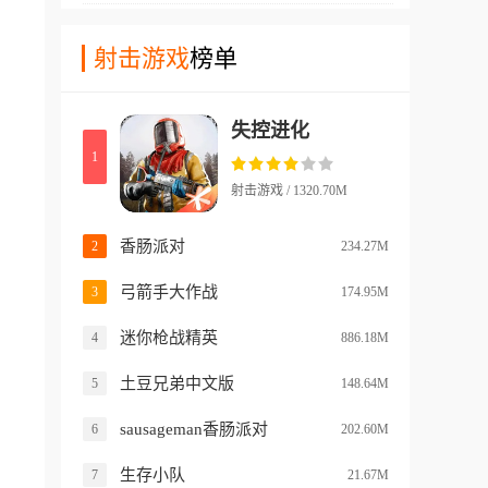
系统，而不是通过各种不同的
自己，并且提高自己的战斗
方法来在地图上的各种障碍中
射击游戏
榜单
力。游戏中还有不少有意思的
进行跑酷。在游戏中玩家们还
交通工具和地图移动设施，让
能利用一些特殊的技巧，比如
您的战术更加灵活多变!
失控进化
说反复横跳的方法，快速的在
1
地面上进行跳跃。还支持用户
们考验自己在真正的cs游戏中
射击游戏 / 1320.70M
快速移动的技巧，而且使用起
来非常的方便，还能自己微调
香肠派对
2
234.27M
操作习惯！
弓箭手大作战
3
174.95M
迷你枪战精英
4
886.18M
土豆兄弟中文版
5
148.64M
sausageman香肠派对
6
202.60M
生存小队
7
21.67M