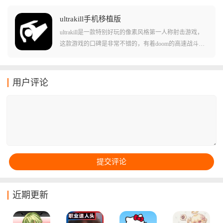
同种类的任务，还能直接采用单机或者联机不同的游玩
模式！在这款游戏中支持用户们击败各种单机的敌人和n
ultrakill手机移植版
pc角色，掠夺他们的物品并且带出战局！游戏中还有丰
ultrakill是一款特别好玩的像素风格第一人称射击游戏，
富的武器种类和玩法，等着你来体验！
这款游戏的口碑是非常不错的，有着doom的高速战斗加
上鬼泣式评分系统，打起来又爽又帅！而且手机移植版
把PC端内容基本都搬过来了，包括V1机器人的冲刺滑铲
二段跳都在，血源系统靠杀敌回血，不打人就没血。武
用户评论
器有左轮、霰弹枪、轨道炮好几种，每种还能切换副模
式，比如左轮可以往天上扔硬币然后开枪弹射爆头，操
作上限很高！
近期更新