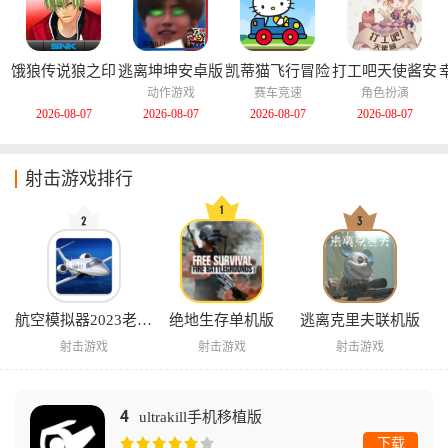
饿狼传说狼之印
逃离坤坤安卓版
凯蒂猫飞行冒险
打工吧天使酱安
记安卓版
中文版
卓版
动作游戏
赛车竞速
角色扮演
2026-08-07
2026-08-07
2026-08-07
2026-08-07
射击游戏排行
航空模拟器2023老版本
绝地生存单机版
逃离克里夫联机版
射击游戏
射击游戏
射击游戏
4
ultrakill手机移植版
下载