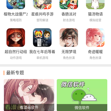
植物大战僵尸2
星痕共鸣手游
香肠派对
猫汤物语
海底世界
策略塔防
冒险解谜
射击游戏
模拟经营
超自然行动组
我在七年后等着
无限梦境
奇迹暖暖
你
动作游戏
单机游戏
角色扮演
角色扮演
最新专题
看漫画软件
微信软件