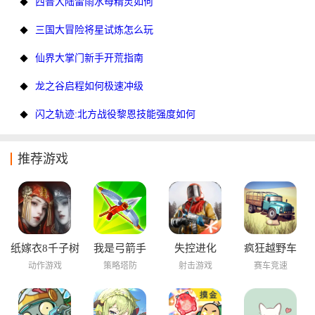
西普大陆雷雨水母精灵如何
三国大冒险将星试炼怎么玩
仙界大掌门新手开荒指南
龙之谷启程如何极速冲级
闪之轨迹:北方战役黎恩技能强度如何
推荐游戏
纸嫁衣8千子树
我是弓箭手
失控进化
疯狂越野车
动作游戏
策略塔防
射击游戏
赛车竞速