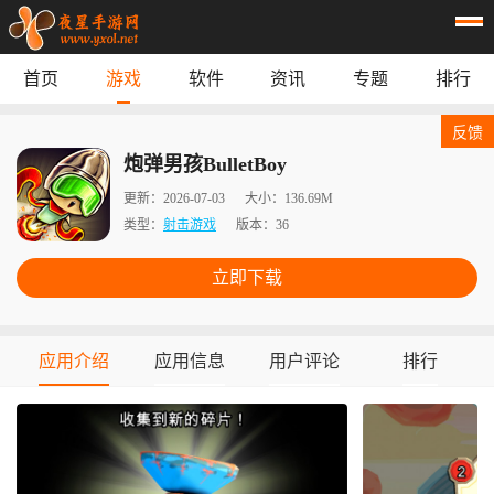
首页
游戏
软件
资讯
专题
排行
首页
游戏
应用
资讯
反馈
专题
榜单
炮弹男孩BulletBoy
更新：
2026-07-03
大小：
136.69M
类型：
射击游戏
版本：
36
立即下载
应用介绍
应用信息
用户评论
排行