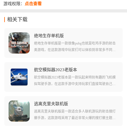
游戏权限：
点击查看
相关下载
绝地生存单机版
绝地生存单机版是一款很像pubg也就是吃鸡手游的射击
类游戏，在这款游戏中玩家们可以体验到非常多不同种
类的枪械武器，游戏中还有复杂的地图地形，还有不少
的载具。游戏中支持用户们通过战斗不断对抗人机对
手，磨炼自己的实力！在这款游戏中，玩家们还能够收
航空模拟器2023老版本
集到不少优质的道具，通过利用这些道具和武器，玩家
航空模拟器2023老版本是一款玩起来特别有趣的飞机模
们能简单的增强自己的实力！
拟驾驶手游，在这款手游中支持玩家们直接驾驶自己的
飞机简单的飞向蓝天!游戏中玩家们可以复刻自己飞机每
一个驾驶的细节，还能直接操控飞机的方向舵油门等不
同的设施。飞机在空中时还支持一定的自动飞行能力，
逃离克里夫联机版
大大的降低玩家们游玩的负担!但是起飞降落这些流程都
逃离克里夫联机版是一款适合多人联机游玩的射击搜打
是需要玩家们进行手操的!
撤手游，这款游戏采用了最近非常火爆的搜打撤主题玩
法，支持玩家们操作自己的角色在废土当中执行各种不