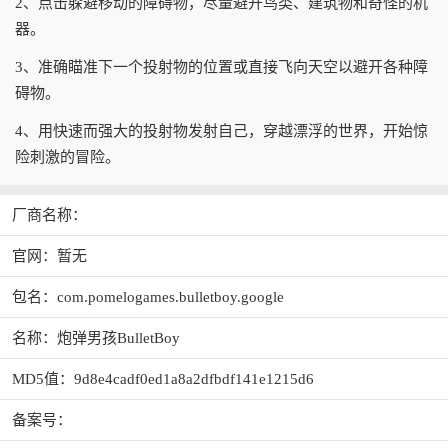
2、点击躲避移动的障碍物，尽量避开鸟类、建筑物和奇怪的机
器。
3、准确瞄准下一个投射物的位置或直接飞向天空以避开各种障
碍物。
4、用快速而强大的投射物发射自己，穿越漂浮的世界，开始惊
险刺激的冒险。
厂商名称：
官网：暂无
包名：com.pomelogames.bulletboy.google
名称：炮弹男孩BulletBoy
MD5值：9d8e4cadf0ed1a8a2dfbdf141e1215d6
备案号：