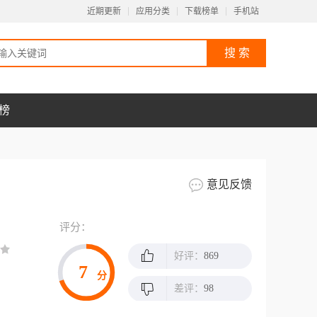
近期更新
应用分类
下载榜单
手机站
榜
意见反馈
评分：
好评：
869
7
分
差评：
98