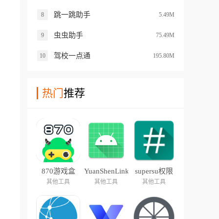
跳一跳助手
8
5.49M
虫虫助手
9
75.49M
驾校一点通
10
195.80M
热门
推荐
870游戏盒
YuanShenLink
supersu权限
管理
其他工具
其他工具
其他工具