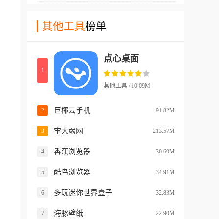
工具进行美化!
备的壁纸合集app，这款壁纸
的各种ai角色!并且如果您对这
软件在pc端就很受欢迎，在手
其他工具
榜单
些角色不满意的话，还可以直
机端上的表现也是非常的给
接的自己导入角色卡。软件中
力!这款软件制作出来的桌面
的ai角色记忆力都经过了增
点心桌面
非常高清，而且有着live2d的
强，能够很好的模仿出角色的
1
动态效果，在保证了用户们手
特点来!
机硬件能够接受的范围内，最
其他工具 / 10.09M
大化的增加了壁纸的清晰度和
动态范围!而且壁纸的题材和
巨椰云手机
2
91.82M
种类也非常多哦!
牢大弱网
3
213.57M
香蕉浏览器
4
30.69M
酷鸟浏览器
5
34.91M
多玩迷你世界盒子
6
32.83M
海豚壁纸
7
22.90M