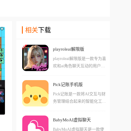
相关
下载
playroleai解限版
playroleai解限版是一款专为喜
欢和ai角色聊天互动的用户们
准备的app，在这款软件中用
户们能够轻松的使用各种不同
Pick记账手机版
的角色卡和设定来进行交流，
Pick记账是一款将AI交互与财
还能选择导入其他人制作的角
务管理结合起来的智能化工具
色卡或者是各种火爆的其他作
软件，相比于传统记账软件的
品角色!在这款软件中的ai角色
枯燥手动输入，Pick记账主打
的记忆能力都很持久，能够长
BabyMoAI虚拟聊天
可以通过语音、截图甚至像发
时期的记住您的对话内容，更
BabyMoAI虚拟聊天是一款使
微信一样跟AI聊天来完成记