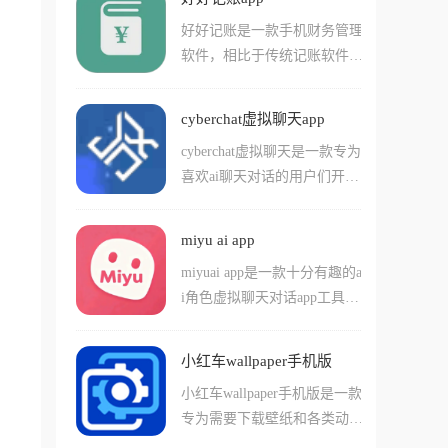
色的外观、性格、性别等细
话!如果您没有找到您喜爱的
也能轻松创作出满意的作品。
好好记账是一款手机财务管理
节，软件提供了海量素材库可
角色，当然也可以选择使用软
软件，相比于传统记账软件需
以挑选。你可以和AI进行多种
件当中的ai原创角色功能哦!
要一笔笔手动输入，好好记账
对话，没有任何限制，同时它
最硬核的功能在于它的自动记
还能帮你规划日程和任务。Pa
cyberchat虚拟聊天app
账系统，它能精准识别微信、
radot采用长期记忆系统，会记
cyberchat虚拟聊天是一款专为
支付宝、云闪付的支付回调，
住你们之间的对话内容，随着
喜欢ai聊天对话的用户们开发
支付完成后秒级生成账单，配
时间推移建立独一无二的羁
的无限制ai虚拟角色对工具，
合多账本管理和强大的可视化
绊。无论你需要情感陪伴还是
在软件中用户们可以直接和您
报表，让你清晰掌握每一分钱
工作助手，这个多功能智能化
miyu ai app
喜爱的不同虚拟对象进行互动
的去向。
的AI助理都能满足你的需求。
miyuai app是一款十分有趣的a
对话，还能体验到特别高自由
i角色虚拟聊天对话app工具，
度的ai创作乐趣，包括能够直
在这款软件中，用户们可以轻
接打造您喜欢的ai角色，还能
松的通过对话的方式，让自己
够导入其他人制作的ai角色成
小红车wallpaper手机版
和多个不同的虚拟角色进行聊
品。软件中所有ai对话角色自
小红车wallpaper手机版是一款
天，在游戏中用户们能够选择
由度都很高，而且还支持用户
专为需要下载壁纸和各类动态
自己创作不同类型的ai角色，
们使用包括立绘在内的一系列
视频桌面并且使用的用户们准
也可以使用其他人已经制作好