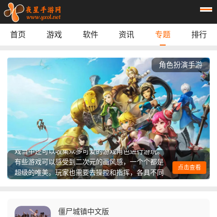
首页
游戏
软件
资讯
专题
排行
休闲益智
：
阿凡达孩童世界
动作游戏
：
逃离鸭科夫
模拟经营
：
梅尔沃放置
角色扮演手游
角色扮演
：
我的世界经典版
游戏辅助
：
mt画质助手240帧
游戏辅助
：
鲸鱼漫游
游戏辅助
：
萌宅社区
角色扮演手游能够让玩家体验不一样的职业或者身
steam link
实用工具
：
份，去完成各种丰富的任务等等的玩法。真实的物
首页
游戏
应用
资讯
理引擎与交互精美的画面，可以打发时间也能沉浸
在画面场景上。模型上也制作的精致细腻，这些游
戏当中还可以收集众多可爱的游戏角色进行游玩。
专题
榜单
有些游戏可以感受到二次元的画风感，一个个都是
点击查看
超级的唯美。玩家也需要去操控和指挥，各具不同
特色的角色一起进行精彩的战斗挑战。
僵尸城镇中文版