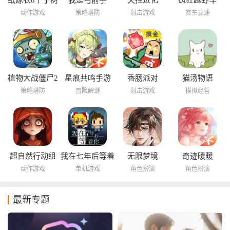
纸嫁衣8千子树
我是弓箭手
失控进化
疯狂越野车
动作游戏
策略塔防
射击游戏
赛车竞速
植物大战僵尸2
星痕共鸣手游
香肠派对
猫汤物语
海底世界
策略塔防
冒险解谜
射击游戏
模拟经营
超自然行动组
我在七年后等着
无限梦境
奇迹暖暖
你
动作游戏
单机游戏
角色扮演
角色扮演
最新专题