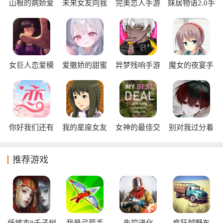
山根的病娇爱
未来女友向我
完美恋人手游
妹居物语2.0手
情生活中文版
传达了问候手
游汉化版
游
女巨人恋爱模
爱撒娇的甜蜜
异梦残响手游
魔女的夜宴手
拟器手机版
生活游戏手机
正式版
游版
中文版
你好我们还有
我的星座女友
女神的最佳交
别对我过分着
场恋爱没谈
易
迷
推荐游戏