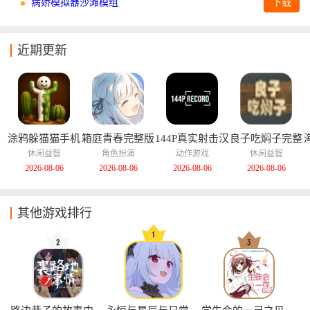
病娇模拟器沙滩模组
下载
近期更新
涂鸦躲猫猫手机
箱庭青春完整版
144P真实射击汉
良子吃焖子完整
版
化版
版
休闲益智
角色扮演
动作游戏
休闲益智
2026-08-06
2026-08-06
2026-08-06
2026-08-06
其他游戏排行