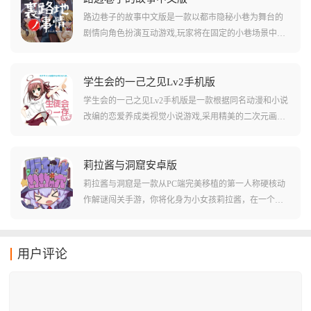
影响故事走向和角色好感度。游戏中包含血族大小姐和
路边巷子的故事中文版是一款以都市隐秘小巷为舞台的
魔女少女两位性格迥异的女主角,每位角色都有专属的中
剧情向角色扮演互动游戏,玩家将在固定的小巷场景中通
文配音和精美的立绘差分。游戏设置了四个截然不同的
过时间推进、角色互动和选择对话逐步揭开隐藏在平静
结局,加入大量原创CG动画和番外音声,支持存档系统和
生活下的秘密。小巷里每个时间段都会出现不同的NPC,
多周目体验,让玩家能够充分探索每一条故事线。
他们都有着各自的秘密,玩家通过与性格鲜明的角色交流
学生会的一己之见Lv2手机版
互动,解开谜题,推动剧情线发展。游戏采用二次元画风,搭
学生会的一己之见Lv2手机版是一款根据同名动漫和小说
载精美手绘画面与沉浸音效,包含大量分支结局及隐藏收
改编的恋爱养成类视觉小说游戏,采用精美的二次元画风
集要素,多条剧情线与结局设计让探索过程充满变化。
打造,讲述了私立碧阳学园学生会中充满欢乐的室内生活
故事。玩家将扮演学生会中唯一的男成员杉崎键,与四位
性格各异的美丽女生共同在学生会中工作,通过日常互动
莉拉酱与洞窟安卓版
和对话选择来推动剧情发展。游戏加入了独特的卡片收
莉拉酱与洞窟是一款从PC端完美移植的第一人称硬核动
集系统,玩家需要通过收集卡片来开启角色CG,体验不同
作解谜闯关手游，你将化身为小女孩莉拉酱，在一个未
路线的剧情分支和结局。游戏拥有丰富的搞笑情节和梗,
知洞穴中寻找生路，游戏体积虽小，但完美还原了原版
五位学生会成员会在闲聊中恶搞各种动画的经典剧情,让
的一比一操作手感，由于没有固定结局，你的每一次决
整个办公室每天都充满了欢乐无比的气氛。
策都将决定你最终看到的是胜利的曙光还是失败的深
用户评论
渊。