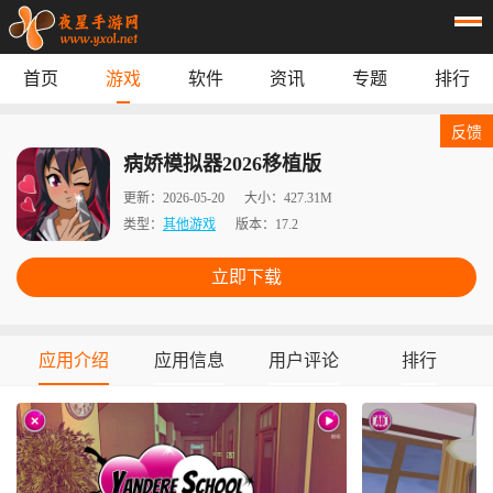
首页
游戏
软件
资讯
专题
排行
首页
游戏
应用
资讯
反馈
专题
榜单
病娇模拟器2026移植版
更新：
2026-05-20
大小：
427.31M
类型：
其他游戏
版本：
17.2
立即下载
应用介绍
应用信息
用户评论
排行