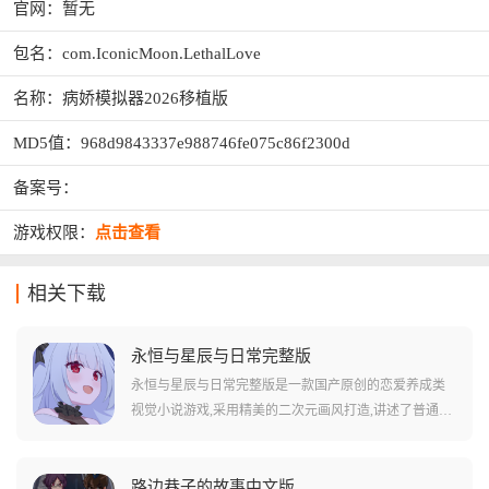
官网：暂无
包名：com.IconicMoon.LethalLove
名称：病娇模拟器2026移植版
MD5值：968d9843337e988746fe075c86f2300d
备案号：
游戏权限：
点击查看
相关下载
永恒与星辰与日常完整版
永恒与星辰与日常完整版是一款国产原创的恋爱养成类
视觉小说游戏,采用精美的二次元画风打造,讲述了普通男
生林小凑与两位意外闯入家中的异世界少女展开奇妙同
居生活的温馨故事。游戏以文字冒险为核心玩法,玩家需
要通过不断做出选择来推动剧情发展,每个关键选项都会
路边巷子的故事中文版