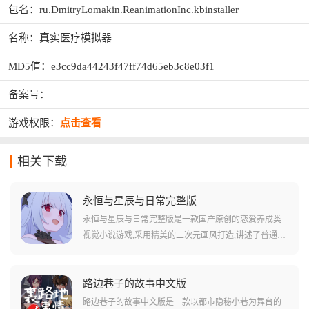
包名：ru.DmitryLomakin.ReanimationInc.kbinstaller
名称：真实医疗模拟器
MD5值：e3cc9da44243f47ff74d65eb3c8e03f1
备案号：
游戏权限：
点击查看
相关下载
永恒与星辰与日常完整版
永恒与星辰与日常完整版是一款国产原创的恋爱养成类
视觉小说游戏,采用精美的二次元画风打造,讲述了普通男
生林小凑与两位意外闯入家中的异世界少女展开奇妙同
居生活的温馨故事。游戏以文字冒险为核心玩法,玩家需
要通过不断做出选择来推动剧情发展,每个关键选项都会
路边巷子的故事中文版
影响故事走向和角色好感度。游戏中包含血族大小姐和
路边巷子的故事中文版是一款以都市隐秘小巷为舞台的