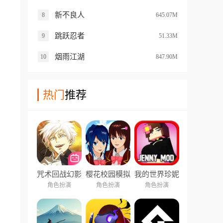
新不良人
8
645.07M
跳跃忍者
9
51.33M
烟雨江湖
10
847.90M
热门
推荐
咒术回战幻影
樱花校园模拟
我的世界珍妮
夜行
器中文版
模组
角色扮演
角色扮演
角色扮演