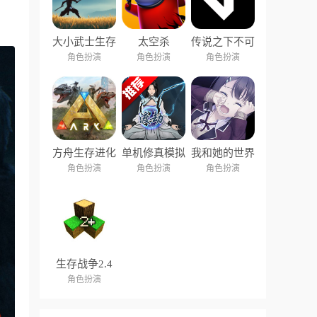
大小武士生存
太空杀
传说之下不可
物语
视结局
角色扮演
角色扮演
角色扮演
方舟生存进化
单机修真模拟
我和她的世界
重制版
器
末日汉化版
角色扮演
角色扮演
角色扮演
生存战争2.4
插件版中文版
角色扮演