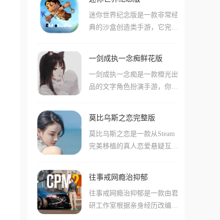
必须深入危机四伏的像素地
种各样的人物进行互动,体验
迷你世界纪念版是一款非常经
牢，通过多样化的挑战任务收
真实的校园生活。游戏设计了
典的沙盒创造类手游，它完美
集武器装备，提升实战能力。
大量的任务,需要阻止其他女
复刻了老玩家心中最亲切的复
游戏画风复古而不失细腻，在
生纠缠自己的男神,还加入了
古方块画风与经典地形，将一
致敬经典像素风的同时，融入
多样的技能,可以处理随机生
一剑成执一念痴鲜花版
个完全开放的奇幻世界交到了
了极具张力的现代战斗机制。
成的各种事件,根据选择可以
一剑成执一念痴是一款橙光出
你手中，真实的天气系统与不
解锁不同的结局。
品的文字角色扮演手游，你扮
确定的探索奇遇，让你的每一
演的女主角是一名重复执行了
次登录都像是一场全新的冒
十八年刺杀任务的人形兵器，
险。
莫比乌斯之恋完整版
游戏通过精致的画面和声优的
莫比乌斯之恋是一款从Steam
动情演绎，构建了一个血雨腥
完美移植的真人恋爱悬疑互动
风却又不失温情的江湖，在这
手游，你将化身青年摄影师洛
个鲜花版中，你可以不再受数
屿，将邂逅六位性格不同的美
值约束，随心所欲地在六位男
往事戒网瘾治抑郁
女，游戏主线剧情超过百万
主之间，书写属于你的情缘结
往事戒网瘾治抑郁是一款由君
字，将甜蜜的恋爱与烧脑的穿
局。
研工作室根据亲身经历改编的
越悬疑完美融合，手游版更是
第一人称视角角色扮演手游，
在原作基础上增加了记忆碎片