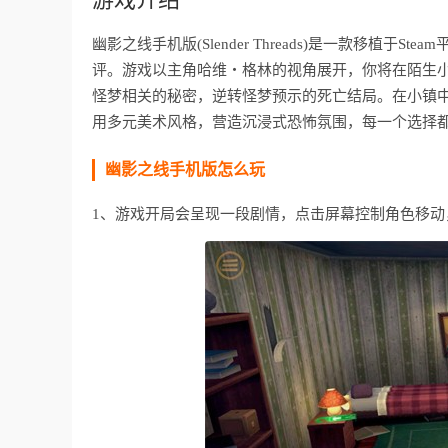
幽影之线手机版(Slender Threads)是一款移植于
评。游戏以主角哈维・格林的视角展开，你将在陌生
怪梦相关的秘密，逆转怪梦预示的死亡结局。在小镇中
用多元美术风格，营造沉浸式恐怖氛围，每一个选择
幽影之线手机版怎么玩
1、游戏开局会呈现一段剧情，点击屏幕控制角色移动