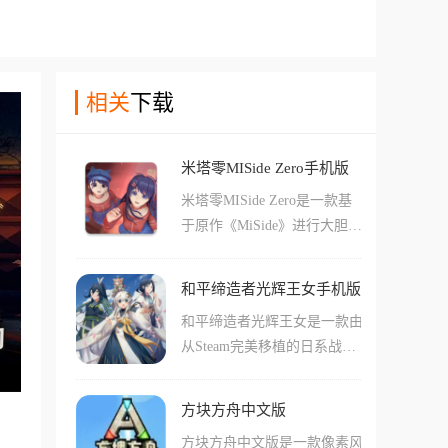
相关
下载
米塔零MISide Zero手机版
米塔零MISide Zero是一款基
于原作《MiSide》进行大胆重
构的玩家自制同人Meta游戏，
游戏通过主角Zero的视角，讲
和平缔造者光辉王女手机版
述了发生在前作之前的诡异故
和平缔造者光辉王女是一款由
事，在这个虚拟世界里，游戏
从Steam完美移植的日系战术
完美继承了原作的内核，并加
回合制角色扮演手游，你将扮
入了大量的街机小游戏和烧脑
演王女光辉，集结武士、学
的解谜内容。
方块方舟中文版
者、行商人等伙伴，对抗反叛
方块方舟中文版是一款像素风
的王子黑夜，游戏彻底摆脱了