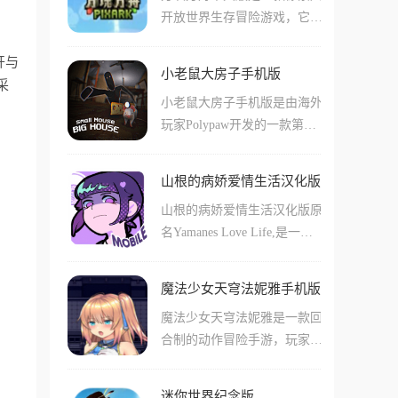
开放世界生存冒险游戏，它将
传统RPG刷级的套路，强调通
经典的《方舟生存进化》玩法
过职业搭配和弱点打击来克敌
开与
与高度自由的方块建造完美融
制胜，是一款兼具叙事深度与
小老鼠大房子手机版
合，你将赤手空拳降临在一座
采
策略广度的诚意之作。
小老鼠大房子手机版是由海外
充满远古生物和魔法气息的荒
玩家Polypaw开发的一款第一
岛，通过采集、狩猎、科研和
人称短篇恐怖游戏,现已移植
驯养，从最基础的木石时代进
到安卓平台。玩家将会扮演小
化到科技文明。
山根的病娇爱情生活汉化版
老鼠米莉,在庞大且危险的房
山根的病娇爱情生活汉化版原
子中为孩子们寻找食物。游戏
名Yamanes Love Life,是一款
采用3D画风,以老鼠的视角展
带有病娇元素的校园模拟类游
开冒险,需要面对高耸的障碍
戏。玩家将扮演病娇高中生山
和体型远超自身的敌人。手机
魔法少女天穹法妮雅手机版
根,在校园中有着自己心仪的
版由PC端移植而来,具有完整
魔法少女天穹法妮雅是一款回
对象,面对阻碍自己和心上人
内容,需要借助自带模拟器才
合制的动作冒险手游，玩家将
的对手需要运用策略让他们远
能运行,游戏氛围紧张刺激,适
扮演一位意外获得魔法力量的
离。游戏采用3D画风,拥有开
合喜欢恐怖题材的玩家体验。
平凡少女。为了保卫世界，你
放的广阔地图场景,可以与各
迷你世界纪念版