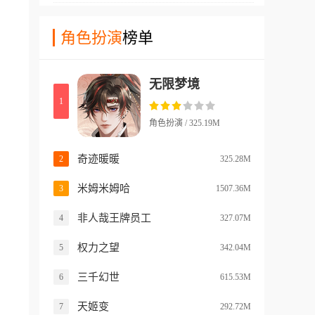
游戏聚焦于那个备受争议的灰
玩法和近20条全新剧情。
色地带——戒网瘾学校，你扮
角色扮演
榜单
演的是一名患有抑郁症却被父
母贴上网瘾标送入机构的青少
无限梦境
年，在低饱和度的压抑画风
1
下，你将亲历洗脑体罚以及扭
曲的心理辅导，见证一个特殊
角色扮演 / 325.19M
群体被所谓“正规机构”摧毁的
过程。
奇迹暖暖
2
325.28M
米姆米姆哈
3
1507.36M
非人哉王牌员工
4
327.07M
权力之望
5
342.04M
三千幻世
6
615.53M
天姬变
7
292.72M