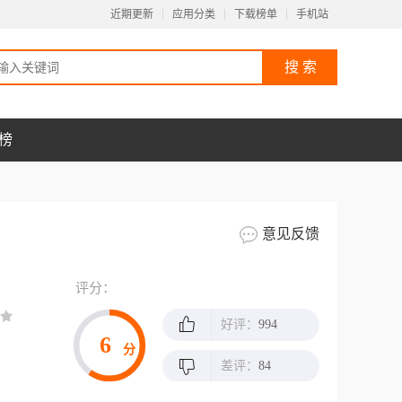
近期更新
应用分类
下载榜单
手机站
榜
意见反馈
评分：
好评：
994
6
分
差评：
84