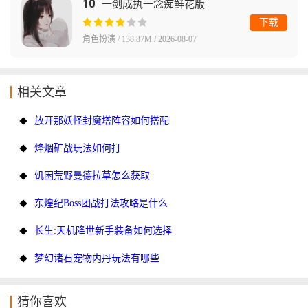
10
一剑成执一念痴鲜花版
下载
角色扮演 / 138.87M / 2026-08-07
相关文章
放开那妖怪封魔塔阵容如何搭配
烽烟矿战玩法如何打
饥困荒野曼德拉草怎么获取
东煌纪Boss团战打法攻略是什么
长生:天机降世新手装备如何选择
梦幻诸石宠物内丹玩法有哪些
猜你喜欢