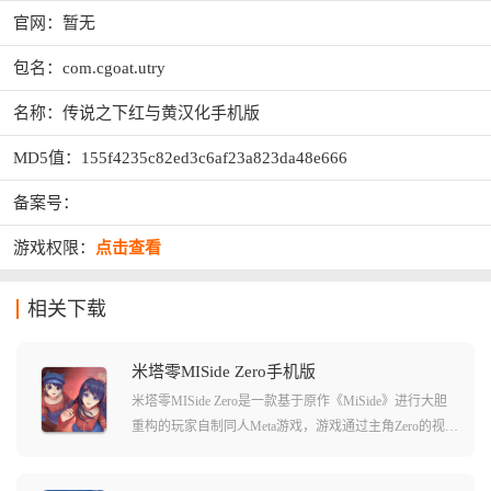
官网：暂无
包名：com.cgoat.utry
名称：传说之下红与黄汉化手机版
MD5值：155f4235c82ed3c6af23a823da48e666
备案号：
游戏权限：
点击查看
相关下载
米塔零MISide Zero手机版
米塔零MISide Zero是一款基于原作《MiSide》进行大胆
重构的玩家自制同人Meta游戏，游戏通过主角Zero的视
角，讲述了发生在前作之前的诡异故事，在这个虚拟世
界里，游戏完美继承了原作的内核，并加入了大量的街