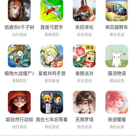
纸嫁衣8千子树
我是弓箭手
失控进化
疯狂越野车
动作游戏
策略塔防
射击游戏
赛车竞速
植物大战僵尸2
星痕共鸣手游
香肠派对
猫汤物语
海底世界
策略塔防
冒险解谜
射击游戏
模拟经营
超自然行动组
我在七年后等着
无限梦境
奇迹暖暖
你
动作游戏
单机游戏
角色扮演
角色扮演