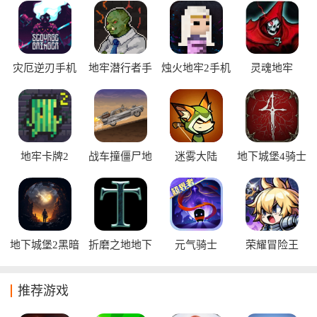
款地牢冒险游戏安卓单机作品，无需联网也能随时随地开启精
彩冒险。
灾厄逆刃手机
地牢潜行者手
烛火地牢2手机
灵魂地牢
版
机版
版
地牢卡牌2
战车撞僵尸地
迷雾大陆
地下城堡4骑士
牢
与破碎编年史
地下城堡2黑暗
折磨之地地下
元气骑士
荣耀冒险王
觉醒
城
推荐游戏