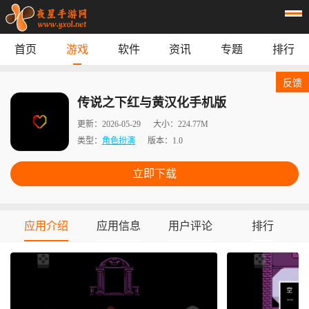
首页
游戏
软件
资讯
专题
排行
首页
游戏
应用
资讯
反馈
专题
榜单
传说之下红与黄汉化手机版
更新：
2026-05-29
大小：
224.77M
类型：
角色扮演
版本：
1.0
立即下载
应用介绍
应用信息
用户评论
排行