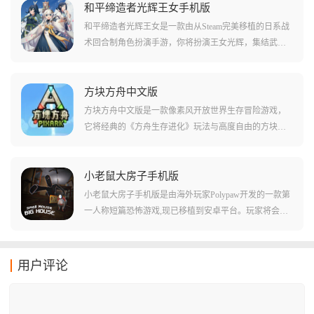
机小游戏和烧脑的解谜内容。
和平缔造者光辉王女手机版
和平缔造者光辉王女是一款由从Steam完美移植的日系战
术回合制角色扮演手游，你将扮演王女光辉，集结武
士、学者、行商人等伙伴，对抗反叛的王子黑夜，游戏
彻底摆脱了传统RPG刷级的套路，强调通过职业搭配和
弱点打击来克敌制胜，是一款兼具叙事深度与策略广度
方块方舟中文版
的诚意之作。
方块方舟中文版是一款像素风开放世界生存冒险游戏，
它将经典的《方舟生存进化》玩法与高度自由的方块建
造完美融合，你将赤手空拳降临在一座充满远古生物和
魔法气息的荒岛，通过采集、狩猎、科研和驯养，从最
基础的木石时代进化到科技文明。
小老鼠大房子手机版
小老鼠大房子手机版是由海外玩家Polypaw开发的一款第
一人称短篇恐怖游戏,现已移植到安卓平台。玩家将会扮
演小老鼠米莉,在庞大且危险的房子中为孩子们寻找食
物。游戏采用3D画风,以老鼠的视角展开冒险,需要面对高
耸的障碍和体型远超自身的敌人。手机版由PC端移植而
用户评论
来,具有完整内容,需要借助自带模拟器才能运行,游戏氛围
紧张刺激,适合喜欢恐怖题材的玩家体验。