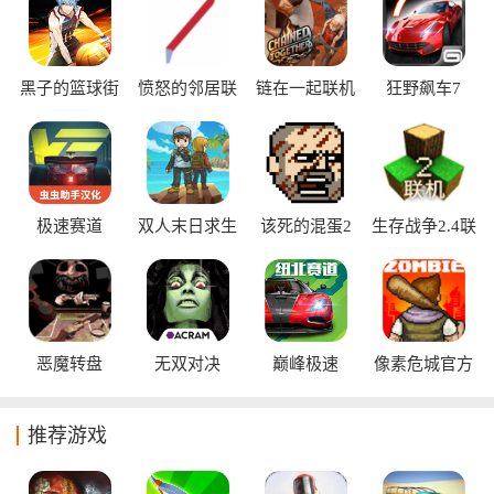
戏玩家需要在充满挑战的环境中收集资源、建造基地、抵御危
险，并与队友协同合作完成生存目标。
黑子的篮球街
愤怒的邻居联
链在一起联机
狂野飙车7
头对决台服
机版
版
极速赛道
双人末日求生
该死的混蛋2
生存战争2.4联
机版
恶魔转盘
无双对决
巅峰极速
像素危城官方
版
推荐游戏