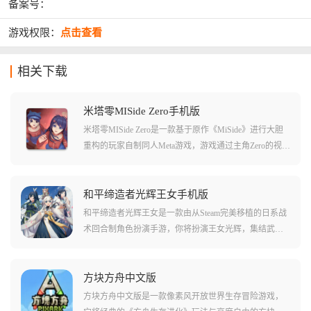
备案号：
游戏权限：
点击查看
相关下载
米塔零MISide Zero手机版
米塔零MISide Zero是一款基于原作《MiSide》进行大胆
重构的玩家自制同人Meta游戏，游戏通过主角Zero的视
角，讲述了发生在前作之前的诡异故事，在这个虚拟世
界里，游戏完美继承了原作的内核，并加入了大量的街
机小游戏和烧脑的解谜内容。
和平缔造者光辉王女手机版
和平缔造者光辉王女是一款由从Steam完美移植的日系战
术回合制角色扮演手游，你将扮演王女光辉，集结武
士、学者、行商人等伙伴，对抗反叛的王子黑夜，游戏
彻底摆脱了传统RPG刷级的套路，强调通过职业搭配和
弱点打击来克敌制胜，是一款兼具叙事深度与策略广度
方块方舟中文版
的诚意之作。
方块方舟中文版是一款像素风开放世界生存冒险游戏，