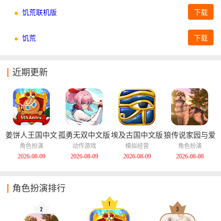
饥荒联机版
下载
饥荒
下载
近期更新
姜饼人王国中文
孤勇无双中文版
埃及古国中文版
狼传说家园与爱
版
心中文版
角色扮演
动作游戏
模拟经营
角色扮演
2026-08-09
2026-08-09
2026-08-09
2026-08-08
角色扮演排行