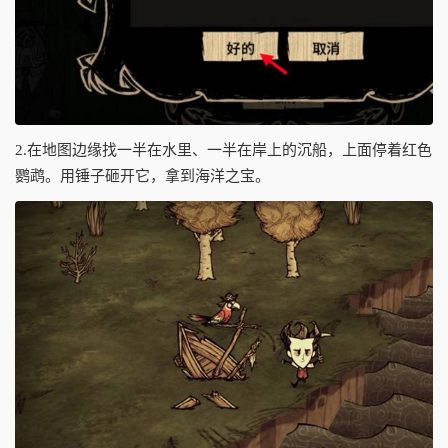
2.在地图边缘找一半在水里、一半在岸上的沉船，上面停着红色
鹦鹉。用锤子砸开它，拿到海洋之宝。