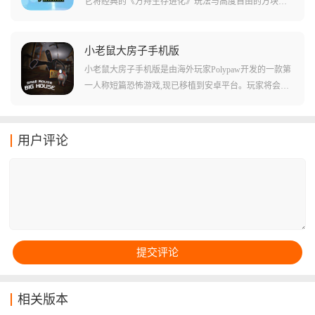
它将经典的《方舟生存进化》玩法与高度自由的方块建
造完美融合，你将赤手空拳降临在一座充满远古生物和
魔法气息的荒岛，通过采集、狩猎、科研和驯养，从最
基础的木石时代进化到科技文明。
小老鼠大房子手机版
小老鼠大房子手机版是由海外玩家Polypaw开发的一款第
一人称短篇恐怖游戏,现已移植到安卓平台。玩家将会扮
演小老鼠米莉,在庞大且危险的房子中为孩子们寻找食
物。游戏采用3D画风,以老鼠的视角展开冒险,需要面对高
耸的障碍和体型远超自身的敌人。手机版由PC端移植而
用户评论
来,具有完整内容,需要借助自带模拟器才能运行,游戏氛围
紧张刺激,适合喜欢恐怖题材的玩家体验。
相关版本