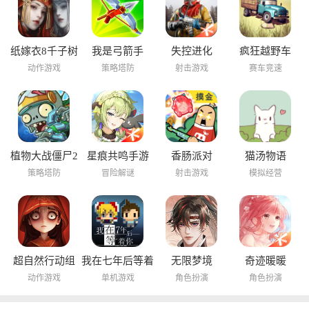
纸嫁衣8千子树
我是弓箭手
失控进化
疯狂越野车
动作游戏
策略塔防
射击游戏
赛车竞速
植物大战僵尸2
星痕共鸣手游
香肠派对
猫汤物语
海底世界
策略塔防
冒险解谜
射击游戏
模拟经营
超自然行动组
我在七年后等着
无限梦境
奇迹暖暖
你
动作游戏
单机游戏
角色扮演
角色扮演