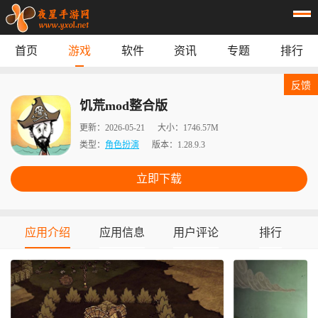
首页
游戏
软件
资讯
专题
排行
首页
游戏
应用
资讯
反馈
专题
榜单
饥荒mod整合版
更新：
2026-05-21
大小：
1746.57M
类型：
角色扮演
版本：
1.28.9.3
立即下载
应用介绍
应用信息
用户评论
排行