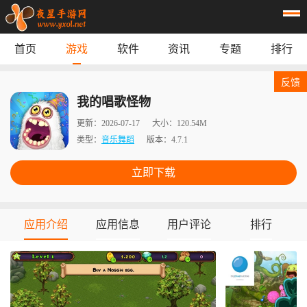
首页
游戏
软件
资讯
专题
排行
首页
游戏
应用
资讯
反馈
专题
榜单
我的唱歌怪物
更新：
2026-07-17
大小：
120.54M
类型：
音乐舞蹈
版本：
4.7.1
立即下载
应用介绍
应用信息
用户评论
排行