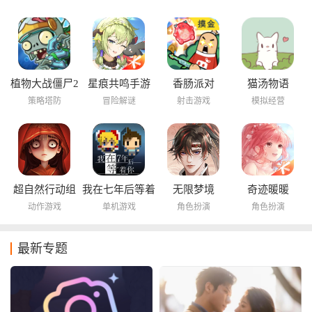
植物大战僵尸2
星痕共鸣手游
香肠派对
猫汤物语
海底世界
策略塔防
冒险解谜
射击游戏
模拟经营
超自然行动组
我在七年后等着
无限梦境
奇迹暖暖
你
动作游戏
单机游戏
角色扮演
角色扮演
最新专题