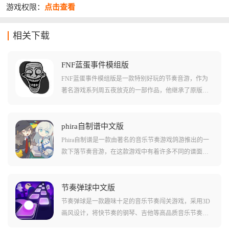
游戏权限：
点击查看
相关下载
FNF蓝蛋事件模组版
FNF蓝蛋事件模组版是一款特别好玩的节奏音游，作为
著名游戏系列周五夜放克的一部作品，他继承了原版的
各种音乐和操作风格，还加入了很多全新的内容和玩
法！在这款游戏中玩家们还能通过各种方式尝试击败对
手，比如说使用特殊的角色，或者挑战更高的音游难度
phira自制谱中文版
等等。但是在这款游戏中玩家们还能体验到不少其他的
Phira自制谱是一款由著名的音乐节奏游戏鸽游推出的一
玩法和内容，不如说特殊的蓝蛋事件会随时发生哦！
款下落节奏音游，在这款游戏中有着许多不同的谱面和
判断线条，需要玩家们自定义自己的谱面，输入音乐后
自己对谱面的具体玩法来进行设置，并且在完成后支持
直接上传到社区之中，玩家们可以利用这一点简单的开
节奏弹球中文版
始游玩，并且体验自己打自己谱面的快乐!如果其他玩家
节奏弹球是一款趣味十足的音乐节奏闯关游戏，采用3D
玩到你的谱面之后，还有可能给你点赞留言哦!
画风设计，将快节奏的钢琴、吉他等高品质音乐节奏相
结合，为音乐游戏爱好者提供全新的游戏体验。游戏的