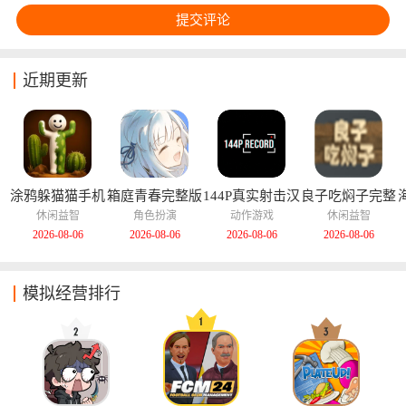
近期更新
涂鸦躲猫猫手机
箱庭青春完整版
144P真实射击汉
良子吃焖子完整
版
化版
版
休闲益智
角色扮演
动作游戏
休闲益智
2026-08-06
2026-08-06
2026-08-06
2026-08-06
模拟经营排行