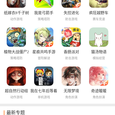
纸嫁衣8千子树
我是弓箭手
失控进化
疯狂越野车
动作游戏
策略塔防
射击游戏
赛车竞速
植物大战僵尸2
星痕共鸣手游
香肠派对
猫汤物语
海底世界
策略塔防
冒险解谜
射击游戏
模拟经营
超自然行动组
我在七年后等着
无限梦境
奇迹暖暖
你
动作游戏
单机游戏
角色扮演
角色扮演
最新专题