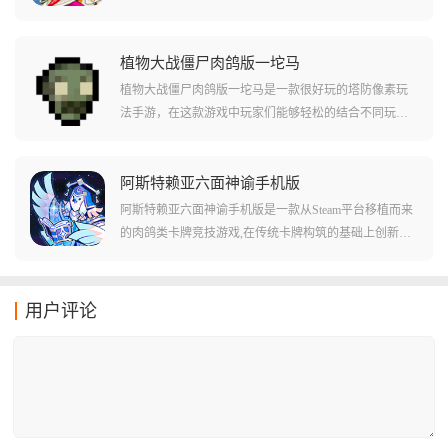
味赌狗小游戏。
荡的店铺开始，通过点单、烹饪、服务赚取资金，游戏
最大的特色在于随机性，每一局的地图、菜谱和提供的
设备都是随机生成的。
植物大战僵尸肉鸽版一坨马
植物大战僵尸肉鸽版一坨马是一款很好玩的塔防像素玩
法手游，在这款游戏中玩家们能够轻松的结合不同玩法
的植物和僵尸类型，而且还能沉浸式的在游戏中开始闯
关，并且轻松的对各种像素玩法做出相应。游戏中还有
许多有趣的肉鸽玩法，为游戏注入了许多随机性的元
阿斯特赖亚六面神谕手机版
素。游戏中除此之外有不少丰富多样性的关卡，能够让
阿斯特赖亚六面神谕手机版是一款从Steam平台移植而来
用户们体验到融合版中的游戏乐趣！
的肉鸽类卡牌竞技游戏,在传统卡牌构筑的基础上创新性
地使用骰子代替卡牌,为玩家带来充满随机性和策略性的
全新游戏体验。游戏引入了独特的双重伤害系统,净化可
以用来伤害敌人或治疗自己,腐化则能够伤害自己或治疗
用户评论
敌人,玩家需要灵活运用这两种机制来应对各种战斗情
况。游戏支持简体中文,无需模拟器即可直接在手机上体
验,包含16个难度级别、20个可升级支援守卫、170多个改
良祝福和20多个随机事件,每局游戏都是重新开始的冒险
旅程。