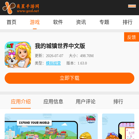
首页
游戏
软件
资讯
专题
排行
首页
游戏
应用
资讯
反馈
专题
榜单
我的城镇世界中文版
更新：
2026-07-07
大小：
498.70M
类型：
模拟经营
版本：
1.63.0
立即下载
应用介绍
应用信息
用户评论
排行