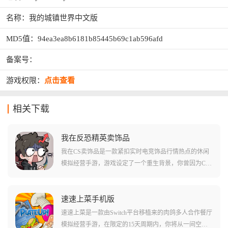
名称：我的城镇世界中文版
MD5值：94ea3ea8b6181b85445b69c1ab596afd
备案号：
游戏权限：
点击查看
相关下载
我在反恐精英卖饰品
我在CS卖饰品是一款紧扣实时电竞饰品行情热点的休闲
模拟经营手游，游戏设定了一个重生背景，你曾因为CS
市场的价格大跳水而背负巨额债务，现在你回到了暴跌
前一天，利用你对行情走势的记忆，你需要在低位大胆
建仓，在高位冷静套现，每天系统会推送不同维度的内
速速上菜手机版
幕消息，你需要判断哪类饰品最具潜力，游戏还原了真
速速上菜是一款由Switch平台移植来的肉鸽多人合作餐厅
实的饰品价值波动逻辑，配合多角度的3D鉴赏功能和趣
模拟经营手游，在限定的15天周期内，你将从一间空荡