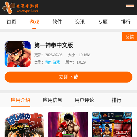
首页
游戏
软件
资讯
专题
排行
首页
游戏
应用
资讯
反馈
专题
榜单
第一神拳中文版
更新：
2026-07-06
大小：
19.16M
类型：
动作游戏
版本：
1.0.29
立即下载
应用介绍
应用信息
用户评论
排行