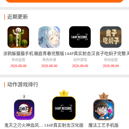
近期更新
涂鸦躲猫猫手机
箱庭青春完整版
144P真实射击汉
良子吃焖子完整
版
化版
版
休闲益智
角色扮演
动作游戏
休闲益智
2026-08-06
2026-08-06
2026-08-06
2026-08-06
动作游戏排行
鬼灭之刃火神血风谭手机版
144P真实射击汉化版
魔法工艺手机版