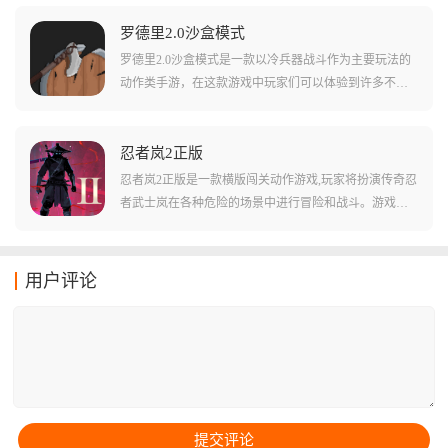
策略深度。
原作四位主角Ruby、Weiss、Blake和Yang为背景打造，玩
家需要操控手中的角色与敌人进行战斗守护陷入危机的
罗德里2.0沙盒模式
王国和居民。游戏中加入了原作中未出现的原创角色以
罗德里2.0沙盒模式是一款以冷兵器战斗作为主要玩法的
及原作独有的CG动漫动画，更加显示出游戏的魅力。玩
动作类手游，在这款游戏中玩家们可以体验到许多不同
家可以利用主角的特殊技击倒强大的敌人或解开各种谜
种类的职业，还能够自己按照需求招募各种ai控制的士
题，还能体验与大型BOSS战斗的刺激快感，炫酷的战斗
兵，一起组建部队和军团，想办法攻下城池，独霸一
特效给玩家带来超棒的战斗体验。
方！游戏中的各种武器都独居特色，而且在不同的环境
忍者岚2正版
下也会发生很多不同的变化，比如说在游戏中的天气会
忍者岚2正版是一款横版闯关动作游戏,玩家将扮演传奇忍
影响到弓箭的射程，下雪等天气则会对骑兵速度造成影
者武士岚在各种危险的场景中进行冒险和战斗。游戏采
响！
用横版动作玩法,拥有80个关卡的4幕故事模式,场景从静
谧的竹林到狂暴的风雪,配合配乐营造强烈的使命感。玩
家需要通过不断的跳跃、攻击和躲避来击败敌人和完成
用户评论
关卡,同时不断升级角色、学习新的技能和装备以应对更
危险的挑战。游戏拥有丰富的剧情和任务,玩家可以通过
完成这些任务来了解游戏的世界观和背景,同时获得丰厚
的奖励和经验。