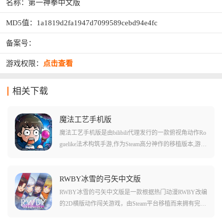
名称：第一神拳中文版
MD5值：1a1819d2fa1947d7099589cebd94e4fc
备案号：
游戏权限：
点击查看
相关下载
魔法工艺手机版
魔法工艺手机版是由bilibili代理发行的一款俯视角动作Ro
guelike法术构筑手游,作为Steam高分神作的移植版本,游戏
以被古神入侵的世界为核心,打造了一个架空的魔法奇幻
世界。游戏采用Q版暗黑画风融合克苏鲁元素,主打魔法
编程式自由构筑与每局随机的肉鸽体验。玩家将化身初
RWBY冰雪的弓矢中文版
出茅庐的法师勇者,在随机生成的魔法世界中探索未知地
RWBY冰雪的弓矢中文版是一款根据热门动漫RWBY改编
图,通过上百种符文的自由搭配创造出千变万化的魔法效
的2D横版动作闯关游戏，由Steam平台移植而来拥有完整
果,配合丰富多样的法杖与遗物系统,赋予每场战斗独特的
的内容。游戏采用横版街机的2D画面风格设计，依旧以