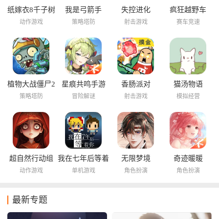
纸嫁衣8千子树
我是弓箭手
失控进化
疯狂越野车
动作游戏
策略塔防
射击游戏
赛车竞速
植物大战僵尸2
星痕共鸣手游
香肠派对
猫汤物语
海底世界
策略塔防
冒险解谜
射击游戏
模拟经营
超自然行动组
我在七年后等着
无限梦境
奇迹暖暖
你
动作游戏
单机游戏
角色扮演
角色扮演
最新专题