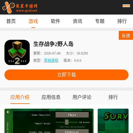
首页
游戏
软件
资讯
专题
排行
首页
游戏
应用
资讯
反馈
专题
榜单
生存战争2野人岛
更新：
2026-07-06
大小：
30.82M
类型：
其他游戏
版本：
6.6.6
立即下载
应用介绍
应用信息
用户评论
排行