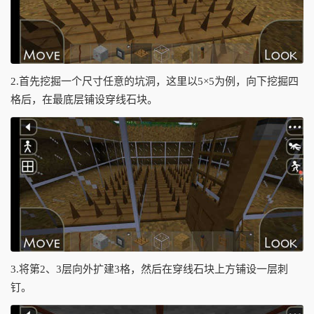
2.首先挖掘一个尺寸任意的坑洞，这里以5×5为例，向下挖掘四
格后，在最底层铺设穿线石块。
3.将第2、3层向外扩建3格，然后在穿线石块上方铺设一层刺
钉。