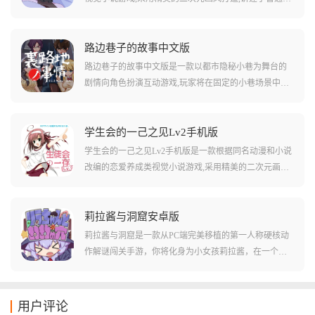
生林小凑与两位意外闯入家中的异世界少女展开奇妙同
居生活的温馨故事。游戏以文字冒险为核心玩法,玩家需
要通过不断做出选择来推动剧情发展,每个关键选项都会
路边巷子的故事中文版
影响故事走向和角色好感度。游戏中包含血族大小姐和
路边巷子的故事中文版是一款以都市隐秘小巷为舞台的
魔女少女两位性格迥异的女主角,每位角色都有专属的中
剧情向角色扮演互动游戏,玩家将在固定的小巷场景中通
文配音和精美的立绘差分。游戏设置了四个截然不同的
过时间推进、角色互动和选择对话逐步揭开隐藏在平静
结局,加入大量原创CG动画和番外音声,支持存档系统和
生活下的秘密。小巷里每个时间段都会出现不同的NPC,
多周目体验,让玩家能够充分探索每一条故事线。
他们都有着各自的秘密,玩家通过与性格鲜明的角色交流
学生会的一己之见Lv2手机版
互动,解开谜题,推动剧情线发展。游戏采用二次元画风,搭
学生会的一己之见Lv2手机版是一款根据同名动漫和小说
载精美手绘画面与沉浸音效,包含大量分支结局及隐藏收
改编的恋爱养成类视觉小说游戏,采用精美的二次元画风
集要素,多条剧情线与结局设计让探索过程充满变化。
打造,讲述了私立碧阳学园学生会中充满欢乐的室内生活
故事。玩家将扮演学生会中唯一的男成员杉崎键,与四位
性格各异的美丽女生共同在学生会中工作,通过日常互动
莉拉酱与洞窟安卓版
和对话选择来推动剧情发展。游戏加入了独特的卡片收
莉拉酱与洞窟是一款从PC端完美移植的第一人称硬核动
集系统,玩家需要通过收集卡片来开启角色CG,体验不同
作解谜闯关手游，你将化身为小女孩莉拉酱，在一个未
路线的剧情分支和结局。游戏拥有丰富的搞笑情节和梗,
知洞穴中寻找生路，游戏体积虽小，但完美还原了原版
五位学生会成员会在闲聊中恶搞各种动画的经典剧情,让
的一比一操作手感，由于没有固定结局，你的每一次决
整个办公室每天都充满了欢乐无比的气氛。
策都将决定你最终看到的是胜利的曙光还是失败的深
用户评论