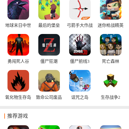
屋、制作工具和武器，同时也需要及时应对周围环境与怪物的
威胁。这类的游戏的自由度极高，玩家可以随心地去探索地
图、还有开发领地，并且还能够与其他的玩家一起协作或竞
技。不论玩家是喜欢单人求生还是组队冒险，这个专题都能绝
地球末日中世
最后的堡垒
弓箭手大作战
迷你枪战精英
纪
对可以满足玩家的探索欲。
勇闯死人谷
僵尸狂潮
僵尸前线3
死亡森林
氧化物生存岛
致命公司废品
诅咒之岛
生存战争2
星球
推荐游戏