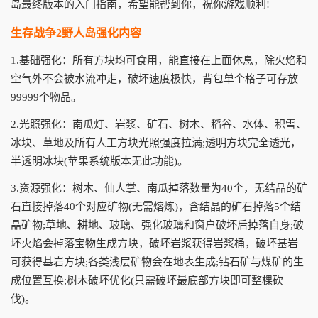
岛最终版本的入门指南，希望能帮到你，祝你游戏顺利!
生存战争2野人岛强化内容
1.基础强化：所有方块均可食用，能直接在上面休息，除火焰和
空气外不会被水流冲走，破坏速度极快，背包单个格子可存放
99999个物品。
2.光照强化：南瓜灯、岩浆、矿石、树木、稻谷、水体、积雪、
冰块、草地及所有人工方块光照强度拉满;透明方块完全透光，
半透明冰块(苹果系统版本无此功能)。
3.资源强化：树木、仙人掌、南瓜掉落数量为40个，无结晶的矿
石直接掉落40个对应矿物(无需熔炼)，含结晶的矿石掉落5个结
晶矿物;草地、耕地、玻璃、强化玻璃和窗户破坏后掉落自身;破
坏火焰会掉落宝物生成方块，破坏岩浆获得岩浆桶，破坏基岩
可获得基岩方块;各类浅层矿物会在地表生成;钻石矿与煤矿的生
成位置互换;树木破坏优化(只需破坏最底部方块即可整棵砍
伐)。