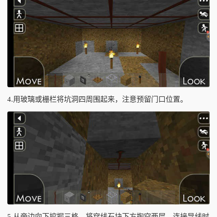
4.用玻璃或栅栏将坑洞四周围起来，注意预留门口位置。
5.从旁边向下挖掘三格，将穿线石块下方掏空两层，连接导线时