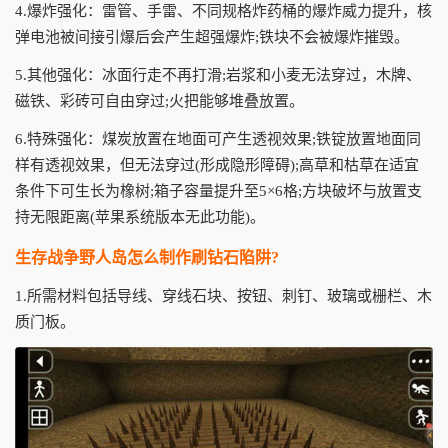
4.爆炸强化：雷管、手雷、不同规格炸药桶的爆炸威力提升，核
弹电池被间接引爆后会产生超强爆炸;铁块不会被爆炸摧毁。
5.其他强化：冰面行走不再打滑;岩浆和小麦无法穿过，木牌、
磁铁、彩砖可自由穿过;火把能够堆叠放置。
6.特殊强化：煤炭放置在地面可产生透视效果;铁锭放置地面同
样有透视效果，但无法穿过(形成隐形障碍);高草和枯草在适宜
条件下可生长为橡树;箱子容量提升至5×6格;方块破坏与放置支
持无限距离(苹果系统版本无此功能)。
生存战争野人岛怎么制作刷钻石陷阱?
1.所需材料包括导线、穿线石块、按钮、刺钉、玻璃或栅栏、木
质门板。