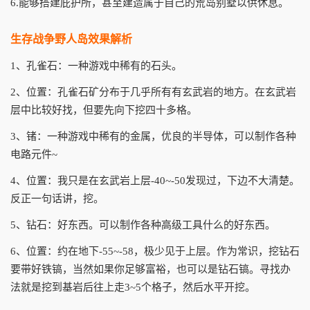
6.能够搭建庇护所，甚至建造属于自己的荒岛别墅以供休息。
生存战争野人岛效果解析
1、孔雀石：一种游戏中稀有的石头。
2、位置：孔雀石矿分布于几乎所有有玄武岩的地方。在玄武岩
层中比较好找，但要先向下挖四十多格。
3、锗：一种游戏中稀有的金属，优良的半导体，可以制作各种
电路元件~
4、位置：我只是在玄武岩上层-40~-50发现过，下边不大清楚。
反正一句话讲，挖。
5、钻石：好东西。可以制作各种高级工具什么的好东西。
6、位置：约在地下-55~-58，极少见于上层。作为常识，挖钻石
要带好铁镐，当然如果你足够富裕，也可以是钻石镐。寻找办
法就是挖到基岩后往上走3~5个格子，然后水平开挖。