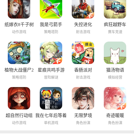
纸嫁衣8千子树
我是弓箭手
失控进化
疯狂越野车
动作游戏
策略塔防
射击游戏
赛车竞速
植物大战僵尸2
星痕共鸣手游
香肠派对
猫汤物语
海底世界
策略塔防
冒险解谜
射击游戏
模拟经营
超自然行动组
我在七年后等着
无限梦境
奇迹暖暖
你
动作游戏
单机游戏
角色扮演
角色扮演