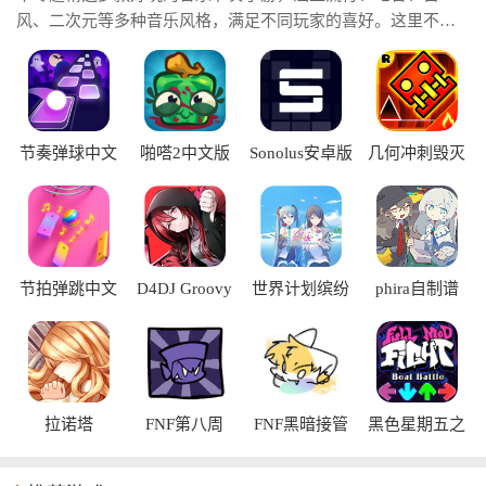
风、二次元等多种音乐风格，满足不同玩家的喜好。这里不仅
带来热门音乐节奏手游推荐，帮助你快速找到高品质作品，还
汇集了丰富的音乐节奏手速类游戏，既能挑战反应速度和操作
技巧，又能享受音乐带来的沉浸式体验。
节奏弹球中文
啪嗒2中文版
Sonolus安卓版
几何冲刺毁灭
版
完整版
节拍弹跳中文
D4DJ Groovy
世界计划缤纷
phira自制谱
版
Mix电音派对
舞台台服
手游
拉诺塔
FNF第八周
FNF黑暗接管
黑色星期五之
夜：节奏对战