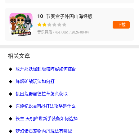
10
节奏盒子外国山海经版
下载
音乐舞蹈 / 461.80M / 2026-08-04
相关文章
放开那妖怪封魔塔阵容如何搭配
烽烟矿战玩法如何打
饥困荒野曼德拉草怎么获取
东煌纪Boss团战打法攻略是什么
长生:天机降世新手装备如何选择
梦幻诸石宠物内丹玩法有哪些