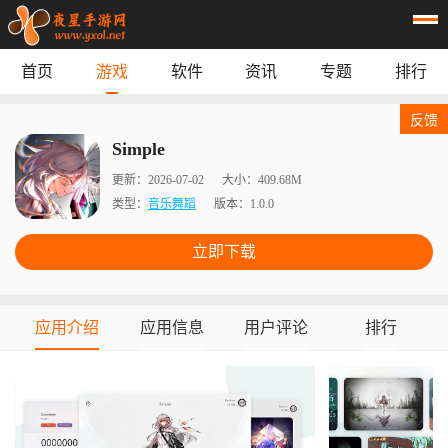
首页
游戏
软件
资讯
专题
排行
首页
游戏
应用
资讯
反馈
专题
榜单
Simple
更新：
2026-07-02
大小：
409.68M
类型：
音乐舞蹈
版本：
1.0.0
立即下载
应用介绍
应用信息
用户评论
排行