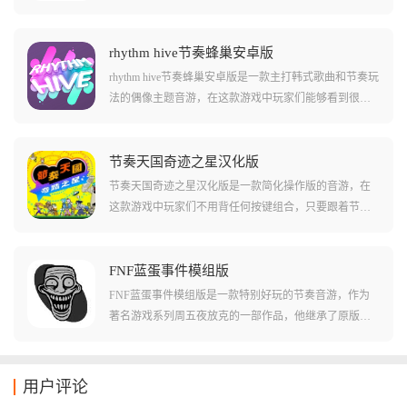
款游戏中玩家们可以体验到很多独居特色的回合制玩
法，还有很有趣的角色驱动节奏玩法。游戏中玩家们需
要按照节奏和指示按下正确的按键，还要看到角色的动
rhythm hive节奏蜂巢安卓版
作和各种干扰，游戏中各种不同类型的音游都十分有
rhythm hive节奏蜂巢安卓版是一款主打韩式歌曲和节奏玩
趣，还有不少有趣的角色介绍!
法的偶像主题音游，在这款游戏中玩家们能够看到很多
自己喜欢的明星，并且能够使用他们真实演奏过的各种
乐曲来游玩节奏游戏。在这款游戏中还有许多不同难度
的谱面和少见的真人mv背景，让您在游玩节奏游戏的时
节奏天国奇迹之星汉化版
候能够体验到更多的乐趣!游戏中还有不少的造型皮肤等
节奏天国奇迹之星汉化版是一款简化操作版的音游，在
玩法，可以让玩家们来体验!
这款游戏中玩家们不用背任何按键组合，只要跟着节拍
点、敲、滑就能轻松过关了！游戏中收录了八十多款节
奏小游戏，从雨伞开合、跨栏跳跃到飞盘抛接都是独立
的节奏玩法，而且每关都有独立世界观和动画，非常的
FNF蓝蛋事件模组版
轻松有趣！而且游戏中玩家们跟着节拍随便按也能过，
FNF蓝蛋事件模组版是一款特别好玩的节奏音游，作为
十分的休闲。游戏还支持四人本地联机的玩法，包括合
著名游戏系列周五夜放克的一部作品，他继承了原版的
作闯关、双人对战都有，还带在线全球排行榜，可以让
各种音乐和操作风格，还加入了很多全新的内容和玩
玩家们互相比拼水平！
法！在这款游戏中玩家们还能通过各种方式尝试击败对
手，比如说使用特殊的角色，或者挑战更高的音游难度
用户评论
等等。但是在这款游戏中玩家们还能体验到不少其他的