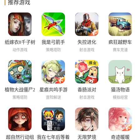
推荐游戏
纸嫁衣8千子树
我是弓箭手
失控进化
疯狂越野车
动作游戏
策略塔防
射击游戏
赛车竞速
植物大战僵尸2
星痕共鸣手游
香肠派对
猫汤物语
海底世界
策略塔防
冒险解谜
射击游戏
模拟经营
超自然行动组
我在七年后等着
无限梦境
奇迹暖暖