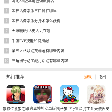
4
鸣潮2.5版本角色强度排名
5
黑神话像素版三口钟在哪里
6
黑神话像素版分身术怎么获得
7
无限暖暖1.8史丢丢在哪
8
手游PVE技能如何搭配
9
第五人格联动芙莉莲有哪些内容
10
三角洲行动宝藏月活动有哪些内容
热门推荐
游戏
软件
逃离坤坤安卓版
饿狼传说狼之印
凯蒂猫飞行冒险
打工吧天使酱安