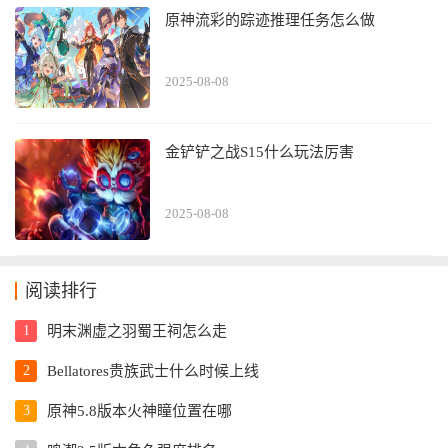
原神流彩的踪迹推理任务怎么做
2025-08-08
金铲铲之战S15什么玩法厉害
2025-08-08
阅读排行
1
明末渊虚之羽蜀王祠怎么走
2
Bellatores贵族武士什么时候上线
3
原神5.8版本火神瞳位置在哪