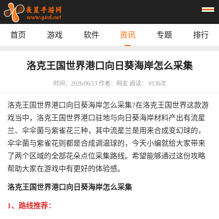
首页
游戏
软件
资讯
专题
排行
首页
游戏
应用
资讯
洛克王国世界港口向日葵海岸怎么采集
专题
榜单
时间：2026/06/13
作者：网友
阅读： 9130次
洛克王国世界港口向日葵海岸怎么采集?在洛克王国世界这款游
戏当中，洛克王国世界港口驻地与向日葵海岸材料产出有流星
兰、伞伞菌与紫雀花三种，其中流星兰是用来合成变幻球的，
伞伞菌与紫雀花则都是合成调温球的，今天小编就给大家带来
了两个区域的全部花朵点位采集路线。希望能够通过这份攻略
帮助大家在游戏中有更好的体验感。
洛克王国世界港口向日葵海岸怎么采集
1、路线推荐：