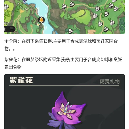
伞伞菌：在树下采集获得;主要用于合成调温球和烹饪家园食
物。。
紫雀花：在噩梦祭坛附近采集获得;主要用于合成变幻球和烹饪
家园食物。