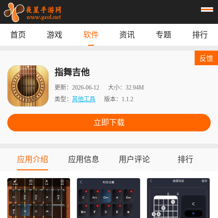
首页
游戏
软件
资讯
专题
排行
首页
游戏
应用
资讯
反馈
专题
榜单
指舞吉他
更新：
2026-06-12
大小：
32.94M
类型：
其他工具
版本：
1.1.2
立即下载
应用介绍
应用信息
用户评论
排行