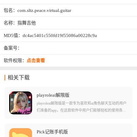
包名：com.sltz.peace.virtual.guitar
名称：指舞吉他
MD5值：dc4ac5401c550fd19f55086a00228c9a
备案号：
软件权限：
点击查看
相关下载
playroleai解限版
playroleai解限版是一款专为喜欢和ai角色聊天互动的用户
们准备的app，在这款软件中用户们能够轻松的使用各种
不同的角色卡和设定来进行交流，还能选择导入其他人
制作的角色卡或者是各种火爆的其他作品角色!在这款软
件中的ai角色的记忆能力都很持久，能够长时期的记住您
Pick记账手机版