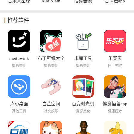
练习指导、调音辅助和曲谱参考等多种实用功能，让用户们的
音乐人星球
AudioJam
指舞吉他
音律屋app
音乐学习变得更高效、也更有趣。
推荐软件
meituwink
布丁壁纸大全
米库工具
乐买买
摄影美化
摄影美化
摄影美化
网上购物
点心桌面
白芷空间
百变时光机
健身怪兽app
其他工具
社交娱乐
摄影美化
健康医疗