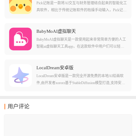
的对话内容，更好的衔接上下文和其他的深度对话内
Pick记账是一款将AI交互与财务管理结合起来的智能化工
容，让您体验沉浸式的角色体验!
具软件，相比于传统记账软件的枯燥手动输入，Pick记账
主打可以通过语音、截图甚至像发微信一样跟AI聊天来
完成记账，配合自动同步微信和支付宝账单的功能，它
能精准捕捉每一分钱的去向，并自动整理成高颜值的图
BabyMoAI虚拟聊天
表，让理财变得像刷社交媒体一样轻松有趣。
BabyMoAI虚拟聊天是一款使用起来非常简单方便的人工
智能ai虚拟聊天工具app，在这款软件中用户们可以轻松
的选择不同的ai角色来进行对话，还能自己创作各种不同
养的虚拟角色。软件中有不少有趣的场景和互动模式，
其中不少的工具都是比较有意思的，而且还有不少数字
LocalDream安卓版
化的交流体验和用法，可以让用户们感觉非常贴心的使
LocalDream安卓版是一款完全开源免费的本地AI绘画软
用方法和场景哦!
件,由开发者xororz基于StableDiffusion模型打造,支持安卓
设备离线运行。软件内置五款优质AI模型,用户可自由下
载使用,无需联网也能生成高质量图像,从根本上避免了隐
私泄露的风险。LocalDream针对高通骁龙芯片进行了专项
用户评论
优化,支持CPU/NPU/GPU多种运行模式,提供文本生图、
图生图、局部重绘等功能,参数可自由调节,即便没有专业
绘画基础也能轻松创作出满意的作品。