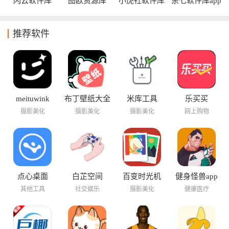
闪云软件库
图欧资源库
小虎社软件库
余七软件库app
appv4.0安卓版
推荐软件
meituwink
布丁壁纸大全
米库工具
乐买买
摄影美化
摄影美化
摄影美化
网上购物
点心桌面
白芷空间
百变时光机
健身怪兽app
其他工具
社交娱乐
摄影美化
健康医疗