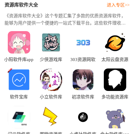
资源库软件大全
进入专区>>
《资源库软件大全》这个专题汇集了多款的优质资源库软件，
能够为用户提供一个便捷的一站式下载平台。这些软件理收录
了各类的实用程序，不管是生活工具、学习应用还是娱乐游戏
都应有尽有，足以满足不同用户的多样化需求。这类软件的资
源更新还挺及时，其中包含了许多新颖、有趣甚至是一些小众
的软件都能找到，特别方便爱好者去发现和体验最新的应用。
用户可以通过简单的搜索快速去找到自己所需的软件。
小阳软件库app
少侠游戏库
303资源网软
太阳云盘资源
2026
件库app
库app
软件宝库
小立软件库
初凉软件库
多功能资源库