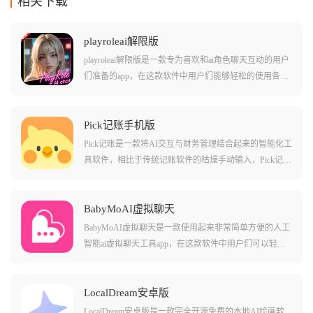
相关下载
playroleai解限版
playroleai解限版是一款专为喜欢和ai角色聊天互动的用户
们准备的app，在这款软件中用户们能够轻松的使用各种
不同的角色卡和设定来进行交流，还能选择导入其他人
制作的角色卡或者是各种火爆的其他作品角色!在这款软
件中的ai角色的记忆能力都很持久，能够长时期的记住您
Pick记账手机版
的对话内容，更好的衔接上下文和其他的深度对话内
Pick记账是一款将AI交互与财务管理结合起来的智能化工
容，让您体验沉浸式的角色体验!
具软件，相比于传统记账软件的枯燥手动输入，Pick记账
主打可以通过语音、截图甚至像发微信一样跟AI聊天来
完成记账，配合自动同步微信和支付宝账单的功能，它
能精准捕捉每一分钱的去向，并自动整理成高颜值的图
BabyMoAI虚拟聊天
表，让理财变得像刷社交媒体一样轻松有趣。
BabyMoAI虚拟聊天是一款使用起来非常简单方便的人工
智能ai虚拟聊天工具app，在这款软件中用户们可以轻松
的选择不同的ai角色来进行对话，还能自己创作各种不同
养的虚拟角色。软件中有不少有趣的场景和互动模式，
其中不少的工具都是比较有意思的，而且还有不少数字
LocalDream安卓版
化的交流体验和用法，可以让用户们感觉非常贴心的使
LocalDream安卓版是一款完全开源免费的本地AI绘画软