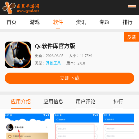
首页
游戏
软件
资讯
专题
排行
首页
游戏
应用
资讯
反馈
专题
榜单
Qc软件库官方版
更新：
2026-06-05
大小：
11.75M
类型：
其他工具
版本：
2.0.0
立即下载
应用介绍
应用信息
用户评论
排行