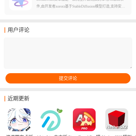
用方法和场景哦!
件,由开发者xororz基于StableDiffusion模型打造,支持安卓
设备离线运行。软件内置五款优质AI模型,用户可自由下
载使用,无需联网也能生成高质量图像,从根本上避免了隐
私泄露的风险。LocalDream针对高通骁龙芯片进行了专项
用户评论
优化,支持CPU/NPU/GPU多种运行模式,提供文本生图、
图生图、局部重绘等功能,参数可自由调节,即便没有专业
绘画基础也能轻松创作出满意的作品。
近期更新