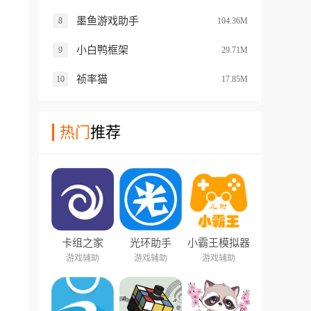
墨鱼游戏助手
8
104.36M
小白鸭框架
9
29.71M
祯率猫
10
17.85M
热门
推荐
卡组之家
光环助手
小霸王模拟器
游戏辅助
游戏辅助
游戏辅助