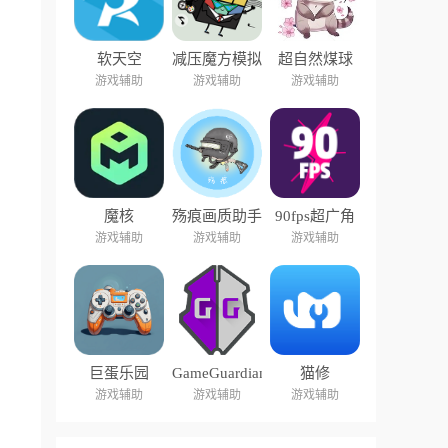
软天空
减压魔方模拟
超自然煤球
器盒子
游戏辅助
游戏辅助
游戏辅助
魔核
殇痕画质助手
90fps超广角
游戏辅助
游戏辅助
游戏辅助
巨蛋乐园
GameGuardian
猫修
游戏辅助
游戏辅助
游戏辅助