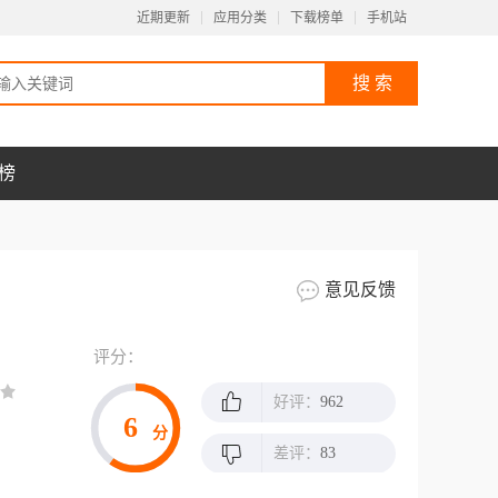
近期更新
应用分类
下载榜单
手机站
榜
意见反馈
评分：
好评：
962
6
分
差评：
83