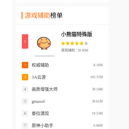
轻松的寻找游戏。
销功能等强大特性。
据查询、组队开黑三大核心功
U，支持GPU、RAM信息模
能,是游戏爱好者必备的社区
游戏辅助
榜单
拟、处理器及特效优化等，机
交流软件。这款应用支持群
能强的可以优化画面，机能弱
聊、账号名片展示、Steam/N
的可以优化帧率。GLTools是
小熊猫特殊版
S/PS绑定等功能,让玩家可以
Android神器Chainfire3D的新
1
与好友交流游戏心得,获取最
继任者，能够修改手机和平板
新游戏资讯和攻略。软件内置
的GPU信息，让用户去玩一些
游戏辅助 / 28.40M
多元化群组,支持文字、语
某种处理器的专属游戏及画面
音、视频、图文等多种方式与
特效，帮助大家可以快速通关
权威辅助
2
8.16M
网友进行高质量交流,采用独
游戏。
3A云游
3
195.37M
特的像素风格UI设计。NokNo
k兼容PC与H5版本,无论何种
画质增强大师
4
39.14M
平台都能与好友随时交流,还
提供官方资讯、攻略、活动福
gtsaool
5
30.61M
利,让玩家轻松找到兴趣同好,
泰拉酒馆
6
19.53M
畅享游戏社交乐趣。
原神小助手
7
6.66M