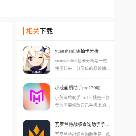
相关
下载
yuanshenlink抽卡分析
yuanshenlink抽卡分析是一款
使用起来十分简单的原神抽卡
分析应用程序，在这款软件中
用户们可以简单的一键导入自
小茂画质助手pro120帧
己在原神中抽卡的详细记录情
小茂画质助手pro120帧是一款
况，这款软件会自动分析列出
专为需要修改自己手机上的各
您抽卡的情况并且做出预测。
种游戏的画面唆准备的app，
软件能够提供保底预测，抽卡
在这款工具中用户们可以简单
期望预测等多种功能，让您在
瓦罗兰特战绩查询助手手机版
一键调节游戏中的许多画面选
抽卡的过程中不会踩坑或者发
瓦罗兰特战绩查询助手是一款
项设置。其中包括游戏帧率的