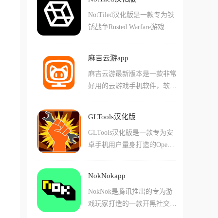
等多款热门游戏,玩家可以通
这款软件还支持用户们直接下
NotTiled汉化版是一款专为铁
过它实现自动演奏、自定义编
载各种不同的游戏内图片来作
锈战争Rusted Warfare游戏设
谱等功能。这款应用内置海量
为截图图片保存，让您更加方
计的地图编辑器，采用全中文
音乐曲库,包含古风、经典、
便留下您的精彩时刻记录!
界面功能简单直观，是一款免
流行、轻音乐、欧美等多种类
麻吉云游app
费且开源的工具。支持多种地
型,可在免root、免读谱的情况
麻吉云游最新版本是一款非常
图文件格式，主要用于创建和
下导入MIDI/SkyStudio/自定义
好用的云游戏手机软件，软件
编辑.tmx地图文件，可将地图
脚本等,帮助玩家自动完成游
采用非常先进的云端技术和大
文件导出为lua、json和csv格
戏中的演奏任务。软件体积小
数据技术，专门为游戏爱好者
式。提供丰富的自定义功能包
巧不占内存,支持屏幕单点点
GLTools汉化版
打造，使用这款软件用户可以
括导入其他tmx地图文件中的
击、多点循环点击、点击加滑
GLTools汉化版是一款专为安
直接游玩各种3A大作，不管
地块信息，以及创建像素图像
动组合等各种手势操作,让游
卓手机用户量身打造的OpenG
是手游还是端游，软件中的游
动画和音乐等多种功能。适用
戏乐器秒变节奏大师。除此之
L驱动程序和3D优化及伪装显
戏资源非常多，不管是当下热
于铁锈战争地图编辑、2D桌
外,菜菜音乐盒还提供原神抽
卡参数的应用，它是一个神级
门的游戏还是经典的老游戏，
面RPG地图设计、平台游戏或
卡分析、自动对话、自动点击
NokNokapp
驱动级画质修改器，有效解决
用户都可以自由玩耍，软件将
RPG风格的迷你游戏开发，支
器等实用功能,大部分功能完
NokNok是腾讯推出的专为游
了闪退、卡顿、画质渣、机型
游戏都进行了分类，还加入了
持几何体创建工具、复制粘贴
全免费使用。
戏玩家打造的一款开黑社交平
不兼容的问题。这款应用不仅
智能搜索系统，方便用户更加
功能、填充替换工具、一键撤
台,融合了游戏交流、游戏数
可以模拟GPU还可以模拟CP