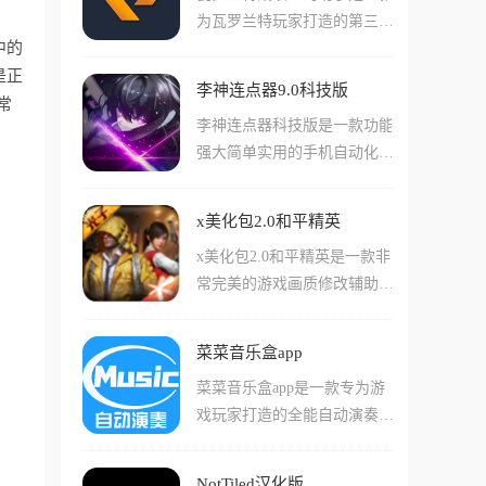
生意外！软件还会列出一些其
为瓦罗兰特玩家打造的第三方
增加，还有游戏中的各种细分
他玩家抽卡的记录供玩家们观
中的
专业数据追踪应用，它通过调
的抗锯齿、画面清晰度，都能
察评估！
是正
用官方API能帮你记录每一场
够通过这款app简单的进行调
李神连点器9.0科技版
对局的生死细节，不仅能看K
常
节！在这款游戏中还支持用户
李神连点器科技版是一款功能
DA，连你的爆头率、武器偏
们对手机亮度这些外在的硬件
强大简单实用的手机自动化脚
好、地图攻守胜率都能精准画
设置做出设置，让您的游戏在
本设置辅助软件，主要能够应
像，无论你是想复盘自己为何
各种环境下看上去效果更好！
用于一系列游戏重复操作过程
红温，还是想研究全球大神的
x美化包2.0和平精英
中去,这款软件不仅采用了简
上分套路，都能用最直观的数
x美化包2.0和平精英是一款非
洁清爽的操作界面而且更是汇
据告诉你答案。
常完美的游戏画质修改辅助工
聚了一系列非常实用的功能，
具，在这款工具当中，用户们
相关用户在这里可以根据自己
可以非常简单的调用各种画质
的想法进行一系列设置操作，
菜菜音乐盒app
修改工具您所玩游戏的画质进
从而能够快速实现自动单击、
菜菜音乐盒app是一款专为游
行修改。在软件中还支持用户
双击、长按、直线滑动等一系
戏玩家打造的全能自动演奏辅
们自动的生成各种不同类型的
列效果，能够精准的模拟出一
助工具,支持原神、光遇、第
游戏图片内容，并且实时帮助
系列真实操作。
五人格、蛋仔派对、黎明觉醒
用户进行截图等操作!当然，
NotTiled汉化版