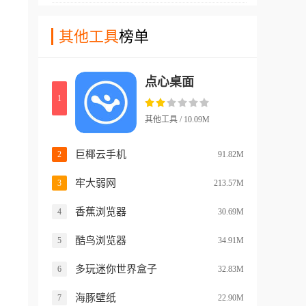
工具进行美化!
备的壁纸合集app，这款壁纸
的各种ai角色!并且如果您对这
软件在pc端就很受欢迎，在手
其他工具
榜单
些角色不满意的话，还可以直
机端上的表现也是非常的给
接的自己导入角色卡。软件中
力!这款软件制作出来的桌面
的ai角色记忆力都经过了增
点心桌面
非常高清，而且有着live2d的
强，能够很好的模仿出角色的
1
动态效果，在保证了用户们手
特点来!
机硬件能够接受的范围内，最
其他工具 / 10.09M
大化的增加了壁纸的清晰度和
动态范围!而且壁纸的题材和
巨椰云手机
2
91.82M
种类也非常多哦!
牢大弱网
3
213.57M
香蕉浏览器
4
30.69M
酷鸟浏览器
5
34.91M
多玩迷你世界盒子
6
32.83M
海豚壁纸
7
22.90M