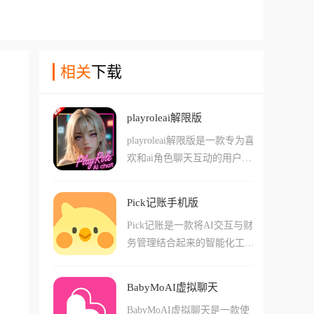
相关
下载
playroleai解限版
playroleai解限版是一款专为喜
欢和ai角色聊天互动的用户们
准备的app，在这款软件中用
户们能够轻松的使用各种不同
Pick记账手机版
的角色卡和设定来进行交流，
Pick记账是一款将AI交互与财
还能选择导入其他人制作的角
务管理结合起来的智能化工具
色卡或者是各种火爆的其他作
软件，相比于传统记账软件的
品角色!在这款软件中的ai角色
枯燥手动输入，Pick记账主打
的记忆能力都很持久，能够长
BabyMoAI虚拟聊天
可以通过语音、截图甚至像发
时期的记住您的对话内容，更
BabyMoAI虚拟聊天是一款使
微信一样跟AI聊天来完成记