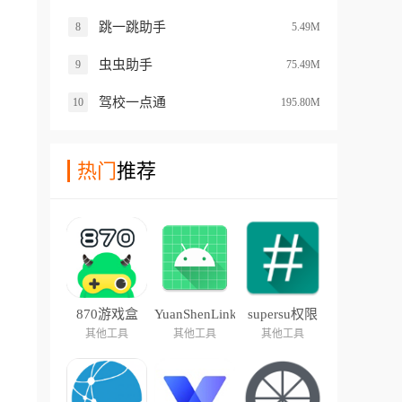
跳一跳助手
8
5.49M
虫虫助手
9
75.49M
驾校一点通
10
195.80M
热门
推荐
870游戏盒
YuanShenLink
supersu权限
管理
其他工具
其他工具
其他工具