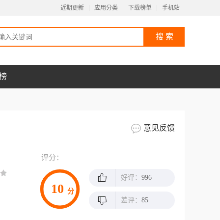
近期更新
应用分类
下载榜单
手机站
榜
意见反馈
评分：
好评：
996
10
分
差评：
85