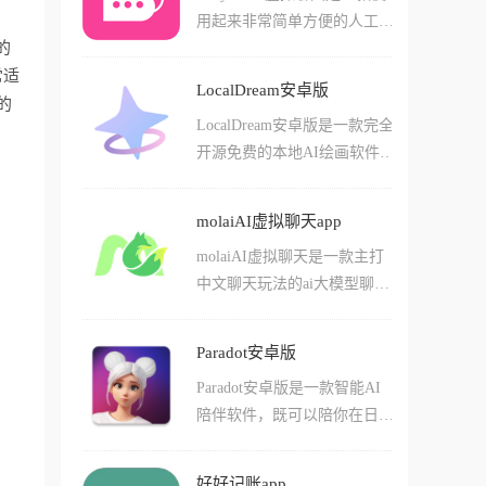
好的衔接上下文和其他的深度
用起来非常简单方便的人工智
账，配合自动同步微信和支付
对话内容，让您体验沉浸式的
的
能ai虚拟聊天工具app，在这
宝账单的功能，它能精准捕捉
角色体验!
常适
款软件中用户们可以轻松的选
每一分钱的去向，并自动整理
LocalDream安卓版
择不同的ai角色来进行对话，
的
成高颜值的图表，让理财变得
LocalDream安卓版是一款完全
还能自己创作各种不同养的虚
像刷社交媒体一样轻松有趣。
开源免费的本地AI绘画软件,
拟角色。软件中有不少有趣的
由开发者xororz基于StableDiff
场景和互动模式，其中不少的
usion模型打造,支持安卓设备
工具都是比较有意思的，而且
molaiAI虚拟聊天app
离线运行。软件内置五款优质
还有不少数字化的交流体验和
molaiAI虚拟聊天是一款主打
AI模型,用户可自由下载使用,
用法，可以让用户们感觉非常
中文聊天玩法的ai大模型聊天
无需联网也能生成高质量图
贴心的使用方法和场景哦!
工具，在这款软件中用户们可
像,从根本上避免了隐私泄露
以轻松的通过一系列玩法简单
的风险。LocalDream针对高通
Paradot安卓版
的进行虚拟聊天。这里有着许
骁龙芯片进行了专项优化,支
Paradot安卓版是一款智能AI
多不同种类的ai智能体角色，
持CPU/NPU/GPU多种运行模
陪伴软件，既可以陪你在日常
不管是你喜欢的动漫角色还是
式,提供文本生图、图生图、
生活中聊天，还可以协助你的
影视剧偶像，在这里你都能够
局部重绘等功能,参数可自由
工作任务。你可以自己设定角
轻松的和他们的智能体进行对
调节,即便没有专业绘画基础
好好记账app