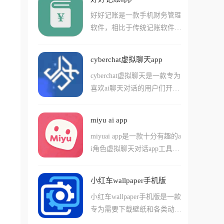
色的外观、性格、性别等细
话!如果您没有找到您喜爱的
也能轻松创作出满意的作品。
好好记账是一款手机财务管理
节，软件提供了海量素材库可
角色，当然也可以选择使用软
软件，相比于传统记账软件需
以挑选。你可以和AI进行多种
件当中的ai原创角色功能哦!
要一笔笔手动输入，好好记账
对话，没有任何限制，同时它
最硬核的功能在于它的自动记
还能帮你规划日程和任务。Pa
cyberchat虚拟聊天app
账系统，它能精准识别微信、
radot采用长期记忆系统，会记
cyberchat虚拟聊天是一款专为
支付宝、云闪付的支付回调，
住你们之间的对话内容，随着
喜欢ai聊天对话的用户们开发
支付完成后秒级生成账单，配
时间推移建立独一无二的羁
的无限制ai虚拟角色对工具，
合多账本管理和强大的可视化
绊。无论你需要情感陪伴还是
在软件中用户们可以直接和您
报表，让你清晰掌握每一分钱
工作助手，这个多功能智能化
miyu ai app
喜爱的不同虚拟对象进行互动
的去向。
的AI助理都能满足你的需求。
miyuai app是一款十分有趣的a
对话，还能体验到特别高自由
i角色虚拟聊天对话app工具，
度的ai创作乐趣，包括能够直
在这款软件中，用户们可以轻
接打造您喜欢的ai角色，还能
松的通过对话的方式，让自己
够导入其他人制作的ai角色成
小红车wallpaper手机版
和多个不同的虚拟角色进行聊
品。软件中所有ai对话角色自
小红车wallpaper手机版是一款
天，在游戏中用户们能够选择
由度都很高，而且还支持用户
专为需要下载壁纸和各类动态
自己创作不同类型的ai角色，
们使用包括立绘在内的一系列
视频桌面并且使用的用户们准
也可以使用其他人已经制作好