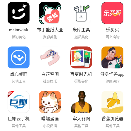
meituwink
布丁壁纸大全
米库工具
乐买买
摄影美化
摄影美化
摄影美化
网上购物
点心桌面
白芷空间
百变时光机
健身怪兽app
其他工具
社交娱乐
摄影美化
健康医疗
巨椰云手机
喵趣漫画
牢大弱网
香蕉浏览器
其他工具
小说阅读
其他工具
其他工具