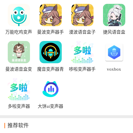
乐中的多样化需求。用户可以通过这些软件对原始声音进行音
调、音色等多维度的调整，轻松就可以实现男声、女声或者是
趣味音效等多种不同的声音变化效果。还有部分应用甚至能够
提供给用户语音包的功能和实时变声模式，让用户可以在游戏
开黑或者是通话的过程中直接使用，大大地增加彼此的互动趣
万能吃鸡变声
曼波变声器手
漫波语音盒子
捷风语音盒
器app
机版
味性。
曼波语音盒变
魔音变声器青
哆啦变声器手
voxbox
声器
春版
机版
多啦变声器
大饼ai变声器
手机版
推荐软件