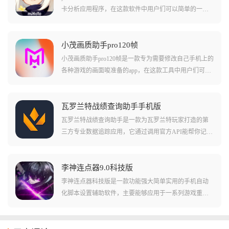
卡分析应用程序，在这款软件中用户们可以简单的一键
导入自己在原神中抽卡的详细记录情况，这款软件会自
动分析列出您抽卡的情况并且做出预测。软件能够提供
保底预测，抽卡期望预测等多种功能，让您在抽卡的过
小茂画质助手pro120帧
程中不会踩坑或者发生意外！软件还会列出一些其他玩
小茂画质助手pro120帧是一款专为需要修改自己手机上的
家抽卡的记录供玩家们观察评估！
各种游戏的画面唆准备的app，在这款工具中用户们可以
简单一键调节游戏中的许多画面选项设置。其中包括游
戏帧率的增加，还有游戏中的各种细分的抗锯齿、画面
清晰度，都能够通过这款app简单的进行调节！在这款游
瓦罗兰特战绩查询助手手机版
戏中还支持用户们对手机亮度这些外在的硬件设置做出
瓦罗兰特战绩查询助手是一款为瓦罗兰特玩家打造的第
设置，让您的游戏在各种环境下看上去效果更好！
三方专业数据追踪应用，它通过调用官方API能帮你记录
每一场对局的生死细节，不仅能看KDA，连你的爆头
率、武器偏好、地图攻守胜率都能精准画像，无论你是
想复盘自己为何红温，还是想研究全球大神的上分套
李神连点器9.0科技版
路，都能用最直观的数据告诉你答案。
李神连点器科技版是一款功能强大简单实用的手机自动
化脚本设置辅助软件，主要能够应用于一系列游戏重复
操作过程中去,这款软件不仅采用了简洁清爽的操作界面
而且更是汇聚了一系列非常实用的功能，相关用户在这
里可以根据自己的想法进行一系列设置操作，从而能够