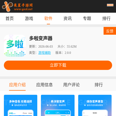
首页
游戏
软件
资讯
专题
排行
首页
游戏
应用
资讯
反馈
专题
榜单
多啦变声器
更新：
2026-06-03
大小：
55.62M
类型：
游戏辅助
版本：
2.0.0
立即下载
应用介绍
应用信息
用户评论
排行