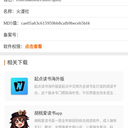
名称：火漫社
MD5值：cae05a63c615959bb8cafb9beceb5bf4
备案号：
软件权限：
点击查看
相关下载
起点读书海外版
起点读书海外版是起点中文网为全球书友打造的阅读平
台，这个版本专门照顾海外党，不仅界面支持多语言，
还破天荒地开放了许多原本需要VIP才能看的免费章节，
而且全程没有广告，让你即便身在异国他乡，也能随时
随地沉浸在东方的小说世界里。
胡桃爱读书app
胡桃爱读书是一款全年龄段的综合阅读软件，成人端有
玄幻、都市、言情等男女频小说，儿童端含童话、科