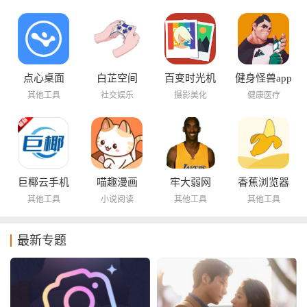
点心桌面
白芷空间
百变时光机
健身怪兽app
其他工具
社交娱乐
摄影美化
健康医疗
巨椰云手机
喵趣漫画
牢大弱网
香蕉浏览器
其他工具
小说阅读
其他工具
其他工具
最新专题