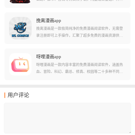
普、经典名著等，能够满足不同年龄段的阅读需求。软
件内置语音朗读引擎，可调语速与音色，睡前开启听书
模式，闭眼也能继续剧情，适合通勤或视力疲劳时使
挽离漫画app
用。平台汇聚了老福特、UC、番茄、七猫、掌心雷等众
挽离漫画是一款极简纯净的免费漫画阅读软件，无需登
多主流平台的小说资源，聚合一千加书源引擎，搜索时
录注册即可上手操作，汇聚了超多免费的漫画资源供大
秒级返回跨站结果并显示最新章节与更新时间。平台里
家挑选观看。漫画类型涉及言情、校园、霸总、古风、
的小说会保持跟官方同步的更新速度，阅读时不会出现
同人等等，将国内外正在连载或已经完结的漫画都包括
闪退或章节错乱的情况，为用户带去最优质的阅读体
在内，会及时推出最新章节，能直接搜索想看的漫画，
呀哩漫画app
验。
在线自定义阅读。软件所有漫画都是高清全彩画质，阅
呀哩漫画是一款内容丰富的免费漫画阅读软件，涵盖热
读过程能随意切换章节、翻页方式、背景样式等，从启
血、冒险、科幻、霸总、修真、校园等二十多种不同类
动到阅读全程没有任何弹窗干扰，是漫画迷们必备的手
型的漫画资源，并划分了详细的专区方便快速查找。软
机漫画阅读神器。
件界面设计简洁直观，板块分区清晰明了，用户可以在
纯净舒适的环境中尽情追漫，阅读全程无强制付费章节
用户评论
或会员要求。平台内的漫画更新超及时，支持自定义背
景、翻页方式、章节切换等个性化设置，还贴心提供离
线下载服务，让用户在没有网络的情况下也能畅快看漫
画。