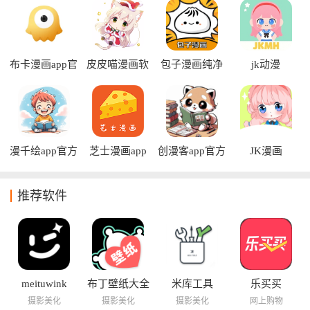
布卡漫画app官
皮皮喵漫画软
包子漫画纯净
jk动漫
方版
件
版
漫千绘app官方
芝士漫画app
创漫客app官方
JK漫画
版
正版
推荐软件
meituwink
布丁壁纸大全
米库工具
乐买买
摄影美化
摄影美化
摄影美化
网上购物