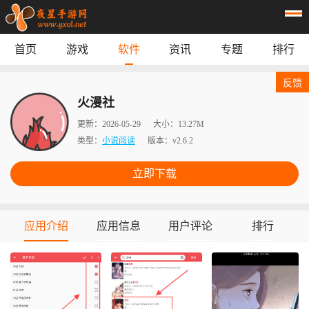
首页
游戏
软件
资讯
专题
排行
首页
游戏
应用
资讯
反馈
专题
榜单
火漫社
更新：
2026-05-29
大小：
13.27M
类型：
小说阅读
版本：
v2.6.2
立即下载
应用介绍
应用信息
用户评论
排行