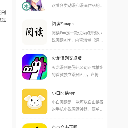
能推送提醒、语言识别与发
欢看各类动漫和漫画作品的用
品。在这款游戏中还有不少非
音、无缝同步等功能,支持UR
期刊
户们准备的app，在这款app中
常实用的自定义功能，包括调
L、Word、Markdown、PDF、
就是
用户们能够享受到各种不同的
节字体的大小颜色等等！在这
SRT等不同格式,可以自动翻译
阅读Funapp
漫画资源直接观看，也能欧体
款软件中还有多种便捷的自动
和生成学习词汇,占用内存极
阅读Fun是一款优秀的开源小
验到随便切换不同屏幕显示模
化能力，包括自动跳过片头片
小,是外语学习爱好者的必备
说阅读APP，内置海量书源，
式播放的便捷。软件中的各种
尾，自动播放下一集等等，让
神器。
汇聚大量完结小说并持续实时
动漫和漫画作品都经过了汉化
您看剧不用伸手！
更新。软件能够提供大量小说
和中文字幕处理，让用户们看
火龙漫剧安卓版
网站的阅读资源，让用户随时
起来没有任何难度。软件还会
火龙漫剧是腾讯公司正式推出
追更热门小说。支持自定义字
定期放出一些优质的动漫作品
的首款独立漫剧App，它将传
体大小、背景颜色和自动翻页
合集，让用户们不至于无番可
统漫画的分镜，通过AI动态特
模式，打造舒适阅读体验。只
看！
效和短视频的快节奏剪辑，转
需输入小说名称或关键词，即
小白阅读app
化成了一种单集仅1-3分钟的
可迅速查找心仪作品，搜索便
小白阅读是一款可以自由换源
漫剧，它依托腾讯庞大的IP
捷高效。书籍阅读记录会云同
的手机小说阅读神器，简单来
库，主打一个全场免费爽看，
步加载，不用担心忘记阅读进
说它不是内容的搬运工，当你
无论是等电梯、坐地铁还是睡
度，非常贴合小说爱好者的需
发现某本小说在某个平台断
前放空，它都是极佳的休闲伴
求。
点点穿书正版