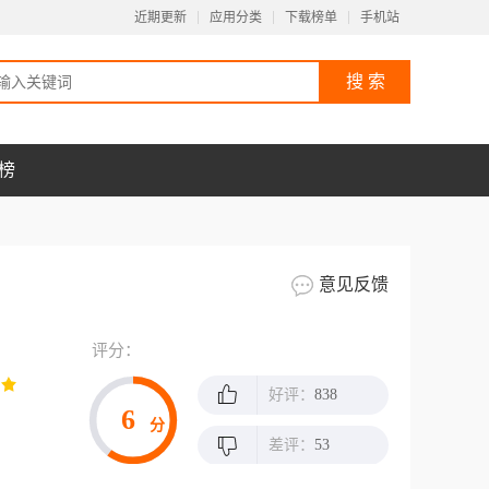
近期更新
应用分类
下载榜单
手机站
榜
意见反馈
评分：
好评：
838
6
分
差评：
53