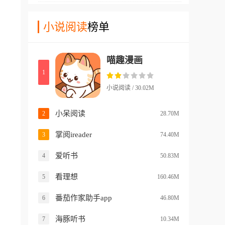
聚合全网热门衍生周边，提供
带来无尽的互动阅读体验。
史、修仙、玄幻、都市等多种
独追番的时代。
个性化定制服务，用户可以购
题材。软件支持导入本地TXT
小说阅读
榜单
买热门IP周边或定制照片书、
文件,自定义排版让文字清晰
手机壳等产品。应用登录后支
可见,还能自动识别文档中的
持跨平台多端使用，无论PC
喵趣漫画
乱码内容。特有的图像章节处
端还是移动端都能随时随地记
1
理技术能够流畅呈现GIF图片
录与分享。
章节,支持自动换行和缩放,减
小说阅读 / 30.02M
少乱码错页等问题。软件体积
仅4.64M却功能全面,支持动态
小呆阅读
2
28.70M
扩展互联网书源站点、智能推
掌阅ireader
3
74.40M
荐、更新提醒等功能,是追求
纯净阅读体验的书虫必备工
爱听书
4
50.83M
具。
看理想
5
160.46M
番茄作家助手app
6
46.80M
海豚听书
7
10.34M