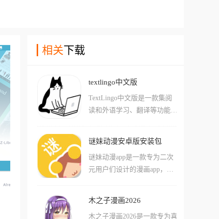
相关
下载
textlingo中文版
TextLingo中文版是一款集阅
读和外语学习、翻译等功能于
一体的AI外语阅读器,已经开
源可以完全免费使用。软件支
谜妹动漫安卓版安装包
持中文、英语、日语等多种语
谜妹动漫app是一款专为二次
言,用户可以直接翻译各类小
元用户们设计的漫画app，在
说、文章,还可以添加闪卡来
这款软件中用户们可以轻松的
进行外语学习,实现边看小说
通过各种内容来简单的自定义
边学外语的沉浸式阅读体验。
木之子漫画2026
观看动画的界面，还能够挑选
TextLingo具有离线学习、智
木之子漫画2026是一款专为喜
软件中推荐的各种热门动漫作