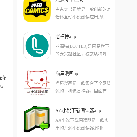
更、乱码或需要付费时，小白
侣，彻底打破了传统长番的追
点点穿书正版是一款创新的对
阅读能帮你瞬间切换到其他优
剧压力。
话体互动小说阅读应用,颠覆
质书源，它覆盖了玄幻、都
传统阅读模式,让用户从被动
市、言情、悬疑等全品类资
阅读者转变为故事主导者。应
源，并且它自带强力广告拦
老福特app
用采用高自由度、多支线、多
截，能帮你过滤掉所有网页弹
老福特(LOFTER)是网易旗下
结局的剧情设计,用户在阅读
窗，给你一个真正的纯净阅
的泛兴趣社区，被亲切称呼为
过程中可以通过各种选项来决
读。
老福特，拥有游戏、二次元、
定故事走向,真正沉浸于小说
摄影、影视、绘画、旅行、文
情节之中。软件界面简洁易操
喵屋漫画app
学、时尚等20万+高热度兴趣
些花
作,题材分类详细,涵盖古风、
喵屋漫画是一款集合了全网资
标签和1280万创作者，为用户
友，
仙侠、都市、校园、玄幻、悬
源的手机追番神器，里面有着
提供丰富而多元的兴趣内容。
疑等多种类型,满足不同读者
心跳加速的恋爱番、热血沸腾
这款应用支持图片、文字、短
的阅读需求。特有的换装系统
的战斗番、脑洞大开的玄幻神
视频等多种内容形态发布，用
让用户可以为小说角色选择不
AA小说下载阅读器app
作，这里都能观看，不仅能让
户可以创作和分享同人作品，
同服装造型,将阅读与互动完
AA小说下载阅读器是一款实
你看个痛快，还能让你在社区
也可以浏览海量图文作品。老
美融合。应用持续更新海量优
用的开源小说阅读器,能够在
里找到志同道合的漫友，一起
福特内置LOFTER市集功能，
质作品,每天上架新书,为用户
线浏览各种热门小说,涵盖历
吐槽、一起安利，彻底告别孤