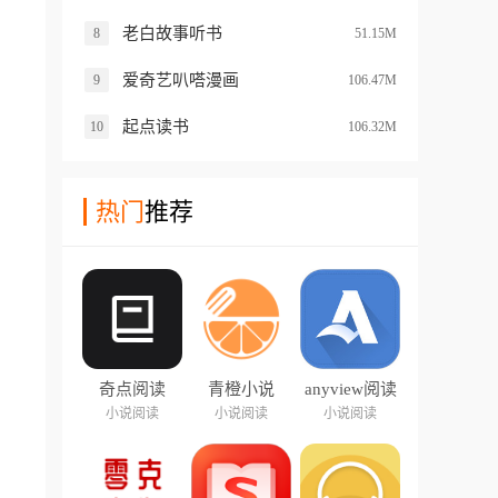
老白故事听书
8
51.15M
爱奇艺叭嗒漫画
9
106.47M
起点读书
10
106.32M
热门
推荐
奇点阅读
青橙小说
anyview阅读
器
小说阅读
小说阅读
小说阅读