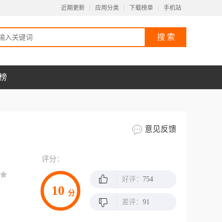
近期更新
应用分类
下载榜单
手机站
榜
意见反馈
评分：
好评：
754
10
分
差评：
91