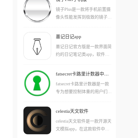
能让你的一句话直接变成可以
的词库支持，让大家的沟通不
镜子Plus是一款将手机前置摄
点击互动的迷你应用或小游
再有隔阂。
像头性能发挥到极致的镜子应
戏，它不仅仅是被看的视频，
用，出门在外突然想补个妆打
而是真实存在物理反馈逻辑的
开它就行，它不仅界面纯净无
互动游戏，可以分享给大家一
墨记日记app
广告，操作更是傻瓜式，还加
起来玩。
墨记日记官方版是一款界面简
入了3D功能，能让你像看3D
约的日记笔记类app，软件专
电影一样，通过前/后置摄像
为每一位用户带来最沉浸式的
头的联动，看清侧脸甚至后脑
写作体验，你可以记录一切文
勺，无论是修眉、涂口红还是
fatsecret卡路里计数器中文版
章图像等内容，编辑文本的辅
整理发型，它都能让你告别视
fatsecret卡路里计数器是一款
助功能极其全面，包含了排版
觉死角。
专为想要控制体重的用户们准
样式、字体样式、图文排版等
备的体重控制app，在这款软
等，满足不同用户的排版审美
件中用户们可以简单的对自己
与记录需求，软件可以在离线
celestia天文软件
每天吃的东西进行统计，并且
模式下可随时随地提笔记录，
celestia天文软件是一款开源天
简单的对卡路里的总量进行计
待网络恢复后，内容会自动同
文模拟app，在这款软件中用
算!软件支持用户们通过各种
步至云端，多设备登录实时浏
户们可以简单的在游戏中自由
方式来增加或者减少体重，并