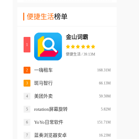
览内容。
航行，并且还能轻松的对各种
且会每天对用户们的饮食进行
不同类型的星图和星系进行模
便捷生活
榜单
建议，如果按照他的要求进行
拟，还支持多种不同的俯瞰星
调整，效果会更好!并且软件
球和太阳系的方式。这款软件
还支持拍照估算卡路里等功
金山词霸
还对星球的表面进行了模拟，
能，非常的实用!
1
在软件中还支持用户们直接操
纵虚拟角色登录各种星球的表
便捷生活 / 39.13M
面，体验一场前所未有的星际
航行之旅！
一嗨租车
2
168.31M
斑马智行
3
66.13M
美团外卖
4
59.59M
rotation屏幕旋转
5
5.82M
YoYo日常软件
6
151.71M
蓝奏浏览器安卓
7
16.23M