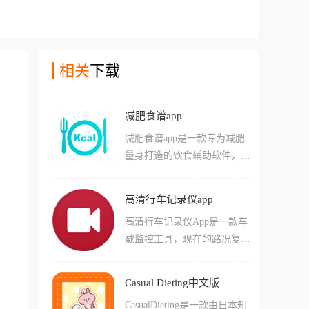
相关
下载
减肥食谱app
减肥食谱app是一款专为减肥
量身打造的饮食辅助软件，该
软件拥有最科学的食物搭配以
及烹饪教程，它可以有效帮助
高清行车记录仪app
用户避免高热量的食物，轻松
高清行车记录仪App是一款车
实现低卡饮食、帮你告别瞎
载监控工具，现在的路况复
吃，精准把控每日热量缺口。
杂，万一遇上加塞、碰瓷或者
软件内置的海量烹饪教程每一
交通事故，没点证据真是说不
道食谱都标注了详细的食材用
Casual Dieting中文版
清，这款软件能完美连接你的
量、热量数值和操作步骤，从
CasualDieting是一款由日本知
车载镜头，不仅画质清晰，还