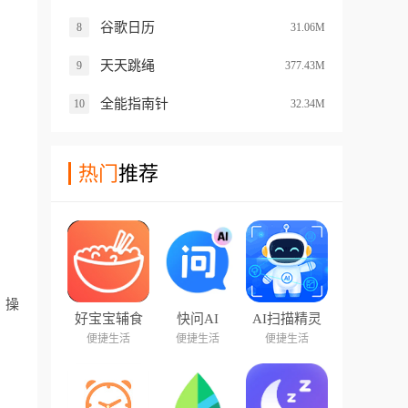
谷歌日历
8
31.06M
天天跳绳
9
377.43M
全能指南针
10
32.34M
热门
推荐
，操
好宝宝辅食
快问AI
AI扫描精灵
便捷生活
便捷生活
便捷生活