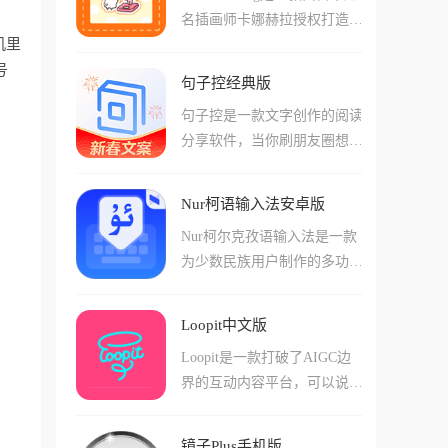
10分钟快手早餐到营养均衡的
名插画师卡娜赫拉授权打造的
能随时随地通过手机调取历史
减脂晚餐，简单易学，小白也
机里
体重管理App，它把枯燥的数
视频，它就像一个永远不会疲
能轻松上手。
号
据记录变成收集游戏的可爱日
劳的保镖，默默记录你行驶的
句子控经典版
记本，如果你受够了那些无聊
每一秒。
句子控是一款文字创作的阅读
的专业健身软件，那这款充满
分享软件，当你刷朋友圈想配
日系插画风格的App绝对是你
图却词穷时，当你被某部电影
的菜，它能让你在记录体重的
台词戳中泪点却没处记时，句
过程中收获治愈，把身材管理
Nur柯语输入法安卓版
子控里面汇集了许多的电影对
这件事变得像呼吸一样自然且
Nur柯尔克孜语输入法是一款
白、小说摘抄、古风诗词、动
快乐，让你在生活中不知不觉
为少数民族用户制作的多功能
漫台词等海量素材，在这里文
的就把体重降下去了。
手机输入软件，它完美支持柯
字不只是符号，而是一种能触
尔克孜文、维吾尔文、哈萨克
动灵魂的情感共鸣，你可以是
Loopit中文版
文、中文和英文等多种语言的
文字的搬运工，也可以是金句
Loopit是一款打破了AIGC边
自由切换，不管你是想跟亲友
的创造者。
界的互动内容平台，可以说它
用母语畅聊，还是在学习新语
是可以玩的抖音，以前的AI只
言、进行跨语言翻译，它都能
能帮你写诗或画图，但Loopit
提供毫秒级的响应和极其精准
镜子Plus手机版