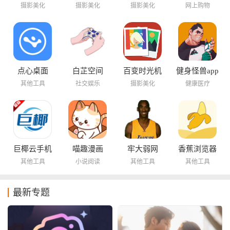
摄影美化
摄影美化
摄影美化
网上购物
点心桌面
白芷空间
百变时光机
健身怪兽app
其他工具
社交娱乐
摄影美化
健康医疗
巨椰云手机
喵趣漫画
牢大弱网
香蕉浏览器
其他工具
小说阅读
其他工具
其他工具
最新专题