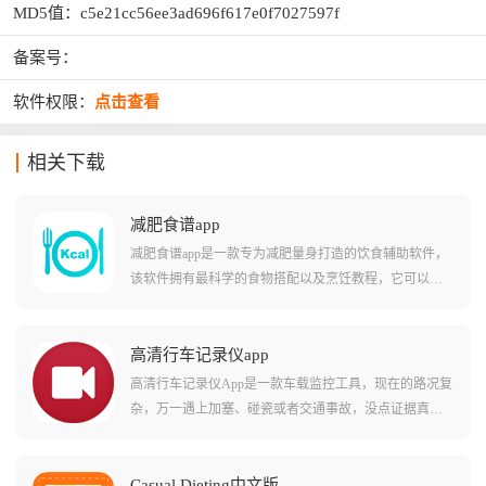
MD5值：c5e21cc56ee3ad696f617e0f7027597f
备案号：
软件权限：
点击查看
相关下载
减肥食谱app
减肥食谱app是一款专为减肥量身打造的饮食辅助软件，
该软件拥有最科学的食物搭配以及烹饪教程，它可以有
效帮助用户避免高热量的食物，轻松实现低卡饮食、帮
你告别瞎吃，精准把控每日热量缺口。软件内置的海量
烹饪教程每一道食谱都标注了详细的食材用量、热量数
高清行车记录仪app
值和操作步骤，从10分钟快手早餐到营养均衡的减脂晚
高清行车记录仪App是一款车载监控工具，现在的路况复
餐，简单易学，小白也能轻松上手。
杂，万一遇上加塞、碰瓷或者交通事故，没点证据真是
说不清，这款软件能完美连接你的车载镜头，不仅画质
清晰，还能随时随地通过手机调取历史视频，它就像一
个永远不会疲劳的保镖，默默记录你行驶的每一秒。
Casual Dieting中文版