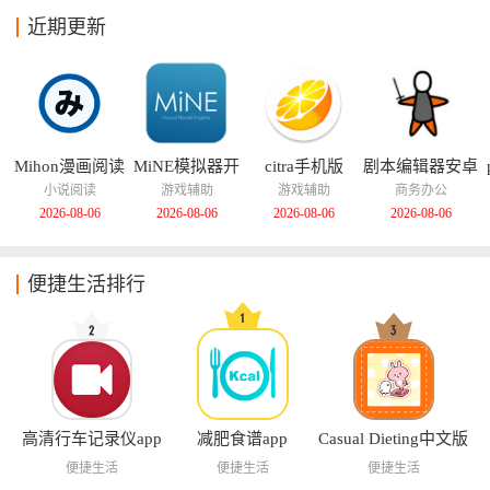
近期更新
Mihon漫画阅读
MiNE模拟器开
citra手机版
剧本编辑器安卓
器
源版
版
小说阅读
游戏辅助
游戏辅助
商务办公
2026-08-06
2026-08-06
2026-08-06
2026-08-06
便捷生活排行
高清行车记录仪app
减肥食谱app
Casual Dieting中文版
便捷生活
便捷生活
便捷生活