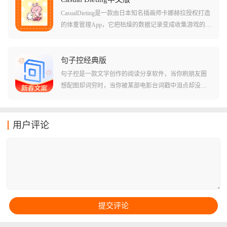
CasualDieting是一款由日本知名插画师卡娜赫拉授权打造
的体重管理App，它把枯燥的数据记录变成收集游戏的可
爱日记本，如果你受够了那些无聊的专业健身软件，那
这款充满日系插画风格的App绝对是你的菜，它能让你在
记录体重的过程中收获治愈，把身材管理这件事变得像
句子控经典版
呼吸一样自然且快乐，让你在生活中不知不觉的就把体
句子控是一款文字创作的阅读分享软件，当你刷朋友圈
重降下去了。
想配图却词穷时，当你被某部电影台词戳中泪点却没处
记时，句子控里面汇集了许多的电影对白、小说摘抄、
古风诗词、动漫台词等海量素材，在这里文字不只是符
号，而是一种能触动灵魂的情感共鸣，你可以是文字的
用户评论
搬运工，也可以是金句的创造者。