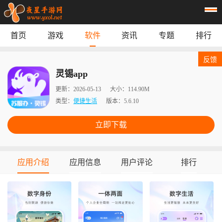
首页
游戏
软件
资讯
专题
排行
首页
游戏
应用
资讯
反馈
专题
榜单
灵锡app
更新：
2026-05-13
大小：
114.90M
类型：
便捷生活
版本：
5.6.10
立即下载
应用介绍
应用信息
用户评论
排行